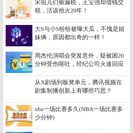
宋祖儿们偷漏税，王宝强却借钱交
税，活该他火20年！
大S与小S纷纷被曝大瓜，不愧是姐
妹俩，原因都出奇的一样！
周杰伦演唱会突发意外，疑被困20
分钟受伤呕吐，经纪公司火速回应
从X剧场到板凳单元，腾讯视频在
剧集制播创新上有哪些巧思？
nba一场比赛多久(NBA一场比赛多
少分钟)