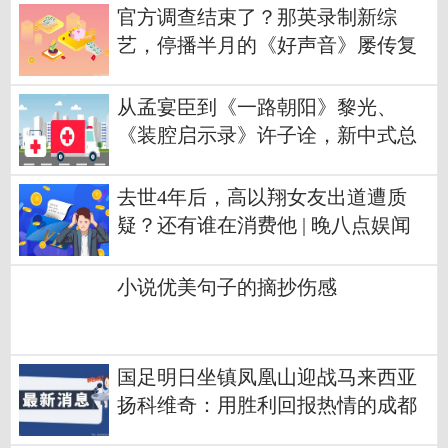
官方调查结束了？那英录制新综
艺，停播半月的《好声音》屡传复
播消息
从孟宴臣到《一路朝阳》黎光、
《装腔启示录》许子诠，新中式总
裁启示录
去世4年后，高以翔女友出道遭质
疑？还有谁在消费他 | 晚八点娱闻
小说优美句子的摘抄伤感
国足明日坐镇凤凰山迎战马来西亚
扬科维奇：用胜利回报热情的成都
市民