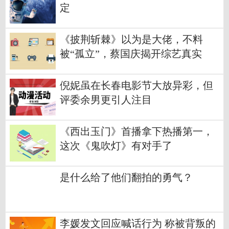
定
《披荆斩棘》以为是大佬，不料
被“孤立”，蔡国庆揭开综艺真实
倪妮虽在长春电影节大放异彩，但
评委余男更引人注目
《西出玉门》首播拿下热播第一，
这次《鬼吹灯》有对手了
是什么给了他们翻拍的勇气？
李媛发文回应喊话行为 称被背叛的