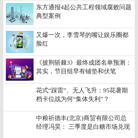
东方通报4起公共工程领域腐败问题
典型案例
又爆一次，李雪琴的嘴让娱乐圈都
脸红
《披荆斩棘3》最终成团名单预测：
其实，节目组早有铺垫和伏笔
花式“踩雷”、无人飞升：95花暑期
档卡位战为何“集体失利”？
中粮祈德丰(北京)商贸有限公司总
经理冯昊： 三季度是白糖市场兑现
基差利润的阶段