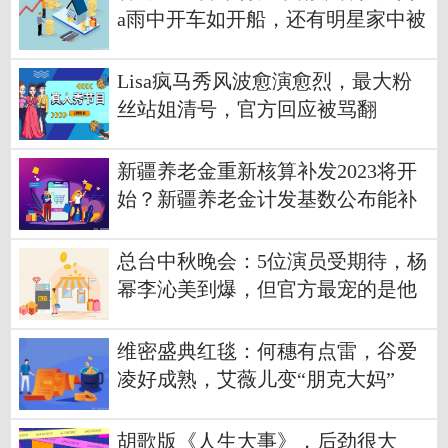
a雨中开车如开船，还有明星家中被
淹
Lisa疯马秀风波愈演愈烈，最大粉
丝站姐清号，官方回应被骂翻
新疆养老金重新核算补发2023将开
始？新疆养老金计发基数公布能补
发多少钱？
总台中秋晚会：5位演员受期待，杨
幂李沁美到爆，但官方最宠的是他
维密盛典红毯：何穗有点雷，谷爱
凌好成熟，艾薇儿变“朋克大妈”
胡歌版《人生大事》，后劲很大