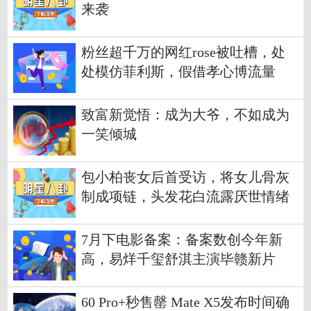
来袭
粉丝超千万的网红rose被吐槽，处
处模仿菲利斯，假借孝心博流量
致富新觉悟：成为大爷，不如成为
一笑倾城
包小柏丧女后首受访，将女儿骨灰
制成项链，头发花白流露厌世情绪
7月下电影备案：备案数创今年新
高，易烊千玺舒淇主演毕赣新片
60 Pro+秒售罄 Mate X5发布时间确