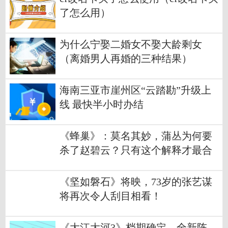
了怎么用）
为什么宁娶二婚女不娶大龄剩女
（离婚男人再婚的三种结果）
海南三亚市崖州区“云踏勘”升级上
线 最快半小时办结
《蜂巢》：莫名其妙，蒲丛为何要
杀了赵碧云？只有这个解释才最合
理
《坚如磐石》将映，73岁的张艺谋
将再次令人刮目相看！
《大江大河3》档期确定，全新阵