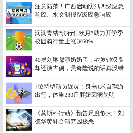
注意防范！广西启动防汛四级应急
响应、水文测报Ⅳ级应急响应
滴滴青桔“骑行狂欢月”助力开学季
校园骑行量上涨超60%
49岁刘琳都演奶奶了，47岁钟汉良
却还演古偶，吴奇隆说的话真没错
7位特型演员近况：身高1米自驾游
出行，体重280斤胖妞因病失明
《莫斯科行动》预告尺度够大！刘
德华黄轩合演穷凶极恶