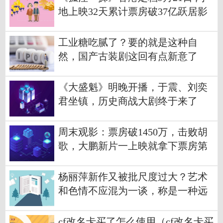
地上映32天累计票房破37亿跃居影
史总榜第11位
工业糖吃腻了？要的就是这种自
然，国产古装剧这回有点新意了
《大盛魁》明晚开播，于震、刘奕
君坐镇，历史商战大剧终于来了
​周末观影：票房破1450万，击败胡
歌，大鹏新片一上映就拿下票房第
一
杨丽萍新作又被批尺度过大？艺术
和色情不应混为一谈，称是一种远
古祭祀
cf改名卡买了怎么使用（cf改名卡买