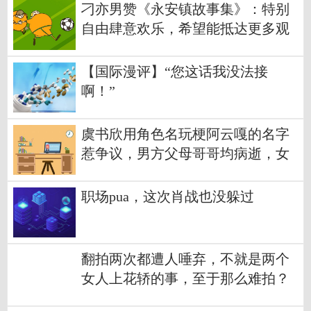
刁亦男赞《永安镇故事集》：特别
自由肆意欢乐，希望能抵达更多观
众
【国际漫评】“您这话我没法接
啊！”
虞书欣用角色名玩梗阿云嘎的名字
惹争议，男方父母哥哥均病逝，女
方2次道歉：这是不尊重别人，我没
考虑清楚
职场pua，这次肖战也没躲过
翻拍两次都遭人唾弃，不就是两个
女人上花轿的事，至于那么难拍？