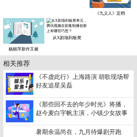
《九义人》定档
从X剧场到板凳
杨丽萍新作又被
相关推荐
《不虚此行》上海路演 胡歌现场帮
好友追星吴磊
《那些回不去的年少时光》将播，
赵今麦白宇帆主演，小镇少女故事
暑期余温尚在，九月待爆剧开跑