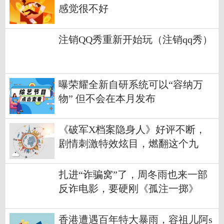
感觉很不好
注销QQ秀重新开始玩（注销qq秀）
曝荣耀全新自研系统可以“容纳万
物” 但不会在本月发布
《破军X档案隐身人》好评不断，
剧情刺激特效炫目，燃翻这个九
月！
扎进“诈骗窝”了，周冬雨也来一部
反诈电影，要硬刚《孤注一掷》
香港遭遇百年特大暴雨，容祖儿阿s