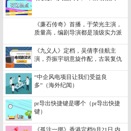
《廉石传奇》首播，于荣光主演，
质量高，编剧导演都是顶级实力派
《九义人》定档，吴倩李佳航主
演，乔振宇胡意旋作配，古装复仇
剧
“中企风电项目让我们受益良
多”（海外纪闻）
pr导出快捷键是哪个（pr导出快捷
键）
《孤注一掷》香港定档9月21日 内