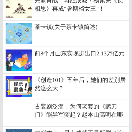
先赢肖战，再胜成毅！杨紫凭《长
相思》再成“暑期档女王”！
茶卡镇(关于茶卡镇简述)
前8个月山东实现进出口2.13万亿元
《创造101》五年后，她们的差别居
然这么大？
古装剧泛滥，为何老套的《鹊刀
门》能异军突起？赵本山高明在哪