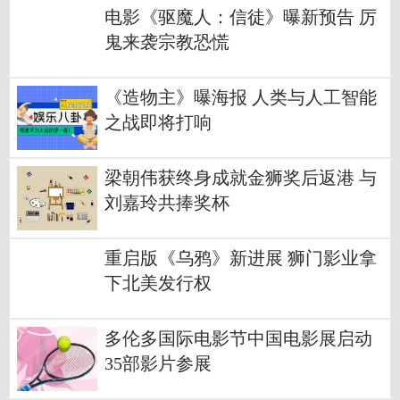
电影《驱魔人：信徒》曝新预告 厉
鬼来袭宗教恐慌
《造物主》曝海报 人类与人工智能
之战即将打响
梁朝伟获终身成就金狮奖后返港 与
刘嘉玲共捧奖杯
重启版《乌鸦》新进展 狮门影业拿
下北美发行权
多伦多国际电影节中国电影展启动
35部影片参展