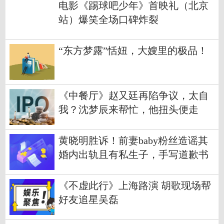
电影《踢球吧少年》首映礼（北京
站）爆笑全场口碑炸裂
“东方梦露”恬妞，大嫂里的极品！
《中餐厅》赵又廷再陷争议，太自
我？沈梦辰来帮忙，他扭头便走
黄晓明胜诉！前妻baby粉丝造谣其
婚内出轨且有私生子，手写道歉书
认错
《不虚此行》上海路演 胡歌现场帮
好友追星吴磊