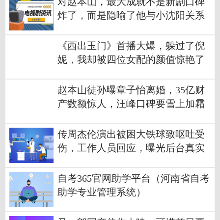
对赵本山，最大成就不是新剧口碑
炸了，而是隐喻了他与小沈阳关系
《西出玉门》首播大爆，躲过了倪
妮，我却被四位女配的颜值惊艳了
赵本山徒孙曝章子怡离婚，35亿财
产数额惊人，汪峰口碑要雪上加霜
传周杰伦演出被困大铁球致呕吐受
伤，工作人员回应，曝光后台真实
情况
自考365官网助学平台（河南省自考
助学专业管理系统）