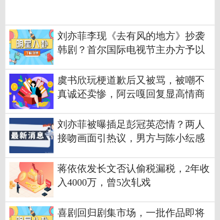
刘亦菲李现《去有风的地方》抄袭
韩剧？首尔国际电视节主办方予以
回应
虞书欣玩梗道歉后又被骂，被嘲不
真诚还卖惨，阿云嘎回复显高情商
刘亦菲被曝插足彭冠英恋情？两人
接吻画面引热议，男方与陈小纭感
情成谜！
蒋依依发长文否认偷税漏税，2年收
入4000万，曾5次轧戏
喜剧回归剧集市场，一批作品即将