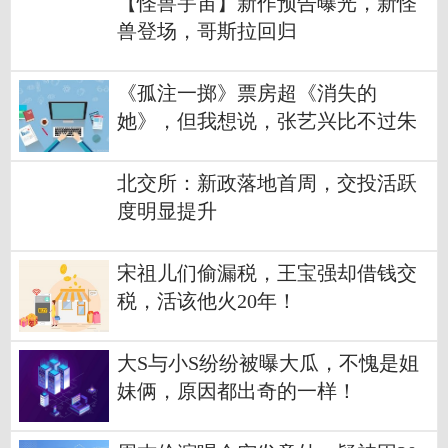
【怪兽宇宙】新作预告曝光，新怪
兽登场，哥斯拉回归
《孤注一掷》票房超《消失的
她》，但我想说，张艺兴比不过朱
一龙
北交所：新政落地首周，交投活跃
度明显提升
宋祖儿们偷漏税，王宝强却借钱交
税，活该他火20年！
大S与小S纷纷被曝大瓜，不愧是姐
妹俩，原因都出奇的一样！