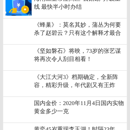
线 最快半小时办结
《蜂巢》：莫名其妙，蒲丛为何要
杀了赵碧云？只有这个解释才最合
理
《坚如磐石》将映，73岁的张艺谋
将再次令人刮目相看！
《大江大河3》档期确定，全新阵
容，精彩升级，年代剧又有王炸
了！
国内金价：2020年11月4日国内实物
黄金多少一克
黄奕45岁重现李玉湖！时隔23年，