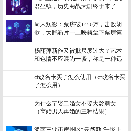
君坐镇，历史商战大剧终于来了
​周末观影：票房破1450万，击败胡
歌，大鹏新片一上映就拿下票房第
一
杨丽萍新作又被批尺度过大？艺术
和色情不应混为一谈，称是一种远
古祭祀
cf改名卡买了怎么使用（cf改名卡买
了怎么用）
为什么宁娶二婚女不娶大龄剩女
（离婚男人再婚的三种结果）
海南三亚市崖州区“云踏勘”升级上