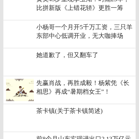
比拼新版《上错花轿》更胜一筹
小杨哥一个月开5千万工资，三只羊
东部中心低调开业，无大咖捧场
她道歉了，但又翻车了
先赢肖战，再胜成毅！杨紫凭《长
相思》再成“暑期档女王”！
茶卡镇(关于茶卡镇简述)
前8个月山东实现进出口2.13万亿元