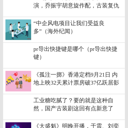
演，乔振宇胡意旋作配，古装复仇
剧
“中企风电项目让我们受益良
多”（海外纪闻）
pr导出快捷键是哪个（pr导出快捷
键）
《孤注一掷》香港定档9月21日 内
地上映32天累计票房破37亿跃居影
史总榜第11位
工业糖吃腻了？要的就是这种自
然，国产古装剧这回有点新意了
《大盛魁》明晚开播，于震、刘奕