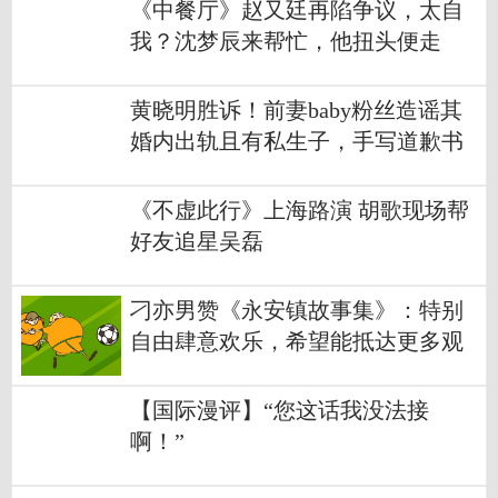
《中餐厅》赵又廷再陷争议，太自
我？沈梦辰来帮忙，他扭头便走
黄晓明胜诉！前妻baby粉丝造谣其
婚内出轨且有私生子，手写道歉书
认错
《不虚此行》上海路演 胡歌现场帮
好友追星吴磊
刁亦男赞《永安镇故事集》：特别
自由肆意欢乐，希望能抵达更多观
众
【国际漫评】“您这话我没法接
啊！”