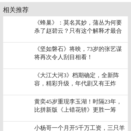
相关推荐
《蜂巢》：莫名其妙，蒲丛为何要
杀了赵碧云？只有这个解释才最合
理
《坚如磐石》将映，73岁的张艺谋
将再次令人刮目相看！
《大江大河3》档期确定，全新阵
容，精彩升级，年代剧又有王炸
了！
黄奕45岁重现李玉湖！时隔23年，
比拼新版《上错花轿》更胜一筹
小杨哥一个月开5千万工资，三只羊