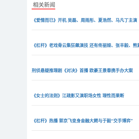
相关新闻
《爱情而已》开机 吴磊、周雨彤、夏浩然、马凡丁主演
《杠杆》老戏骨云集狂飙演技 还有佟丽娅、张丰毅、熊
刑侦悬疑推理剧《对决》首播 欧豪王景春携手办大案
《女士的法则》江疏影又演职场女性 理性而果断
《杠杆》热播 郭京飞变身金融大鳄与于毅“交手博弈”