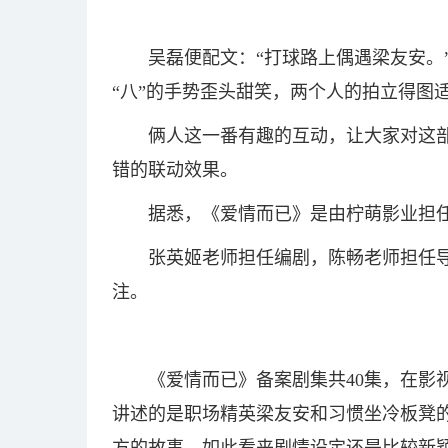
吴磊便配文：“打球路上偶遇梁友安。
“八”的手势歪头甜笑，两个人的拍立得图
俩人这一番有趣的互动，让大家对这
错的联动效果。
据悉，《爱情而已》是由柠萌影业担
张英姬老师担任编剧，陈畅老师担任
注。
《爱情而已》备案剧集共40集，在影
讲述的是职场精英梁友安和习惯坐冷板凳