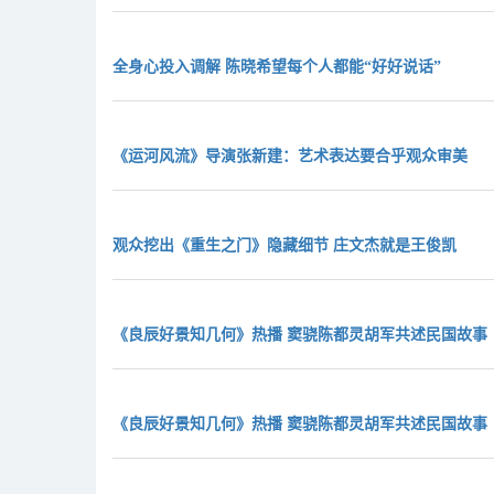
全身心投入调解 陈晓希望每个人都能“好好说话”
《运河风流》导演张新建：艺术表达要合乎观众审美
观众挖出《重生之门》隐藏细节 庄文杰就是王俊凯
《良辰好景知几何》热播 窦骁陈都灵胡军共述民国故事
《良辰好景知几何》热播 窦骁陈都灵胡军共述民国故事