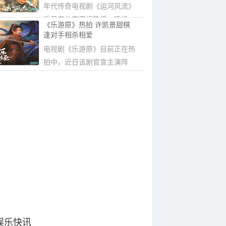
年代传奇电视剧《运河风流》
近日在北京卫视热播，巩峥、
《乐游原》热拍 许凯景甜棋
宋佳伦、李...
逢对手相杀相爱
电视剧《乐游原》目前正在热
拍中，近日该剧官宣主演阵
容。据悉，剧...
娱乐快讯