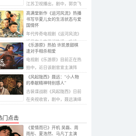
江苏卫视播出，剧中，郭京飞
一改之前在...
高满堂新作《运河风流》热播
书写华夏儿女的生活状态与爱
国情怀
年代传奇电视剧《运河风流》
近日在北京卫视热播，巩峥、
《乐游原》热拍 许凯景甜棋
宋佳伦、李...
逢对手相杀相爱
电视剧《乐游原》目前正在热
拍中，近日该剧官宣主演阵
容。据悉，剧...
《风起陇西》聂远：“小人物
的奉献精神特别感人”
古装谍战剧《风起陇西》日前
在央视收官，剧中，聂远演绎
蜀国情报机...
热门点击
《爱情而已》开机 吴磊、周
雨彤、夏浩然、马凡丁主演