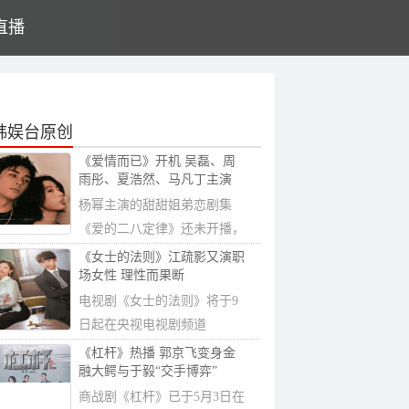
直播
韩娱台原创
《爱情而已》开机 吴磊、周
雨彤、夏浩然、马凡丁主演
杨幂主演的甜甜姐弟恋剧集
《爱的二八定律》还未开播，
又一部姐弟恋...
《女士的法则》江疏影又演职
场女性 理性而果断
电视剧《女士的法则》将于9
日起在央视电视剧频道
(CCTV-8)首播，江疏...
《杠杆》热播 郭京飞变身金
融大鳄与于毅“交手博弈”
商战剧《杠杆》已于5月3日在