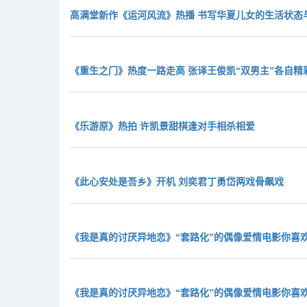
高满堂新作《运河风流》热播 书写华夏儿女的生活状态
《重生之门》热度一路走高 张译王俊凯“双男主”各自精
《乐游原》热拍 许凯景甜棋逢对手相杀相爱
《此心安处是吾乡》开机 刘奕君丁勇岱两戏骨飙戏
《我是真的讨厌异地恋》“套路化”的偶像爱情电影你喜
《我是真的讨厌异地恋》“套路化”的偶像爱情电影你喜