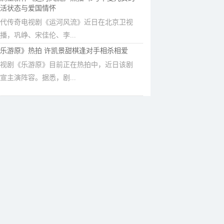
活状态与爱国情怀
代传奇电视剧《运河风流》近日在北京卫视
播，巩峥、宋佳伦、李...
乐游原》热拍 许凯景甜棋逢对手相杀相爱
视剧《乐游原》目前正在热拍中，近日该剧
宣主演阵容。据悉，剧...