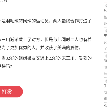
颖的。
《
凡
杨
个是羽毛球转网球的运动员，两人最终合作打造了
还
《
丰
宋三川渐渐爱上了对方，但是与此同时二人也有着
这
成为了更加优秀的人，并收获了美满的爱情。
了
《
当32岁的姐姐梁友安遇上22岁的宋三川，妥妥的
断
待吗?
电
频
恋剧集
联动效果
《
手
商
剧
高