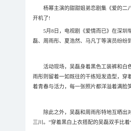
杨幂主演的甜甜姐弟恋剧集《爱的二
开机了!
5月8日，电视剧《爱情而已》在深圳
磊、周雨彤、夏浩然、马凡丁等演员纷纷
活动现场，吴磊身着黑色工装裤和白
雨彤则留着一如既往的干练短发造型，穿
着青春与活力，每一张照片都洋溢着满脸
除此之外，吴磊和周雨彤特地互晒出
三川。”穿着黑白上衣搭配的吴磊双手比着