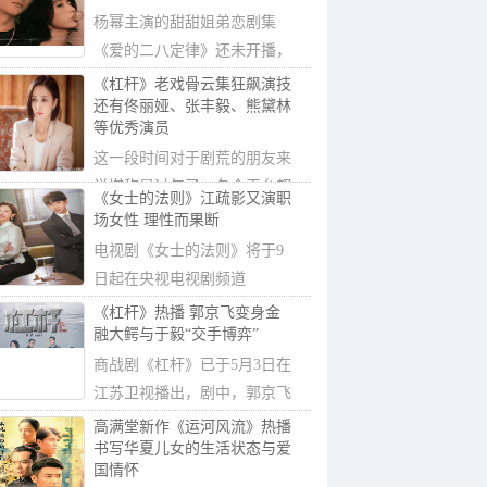
杨幂主演的甜甜姐弟恋剧集
《爱的二八定律》还未开播，
又一部姐弟恋...
《杠杆》老戏骨云集狂飙演技
还有佟丽娅、张丰毅、熊黛林
等优秀演员
这一段时间对于剧荒的朋友来
说堪称是过年了，各个平台都
《女士的法则》江疏影又演职
推出了不同...
场女性 理性而果断
电视剧《女士的法则》将于9
日起在央视电视剧频道
(CCTV-8)首播，江疏...
《杠杆》热播 郭京飞变身金
融大鳄与于毅“交手博弈”
商战剧《杠杆》已于5月3日在
江苏卫视播出，剧中，郭京飞
一改之前在...
高满堂新作《运河风流》热播
书写华夏儿女的生活状态与爱
国情怀