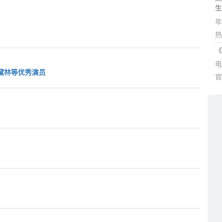
生
年
热
《
电
黛林等优秀演员
官