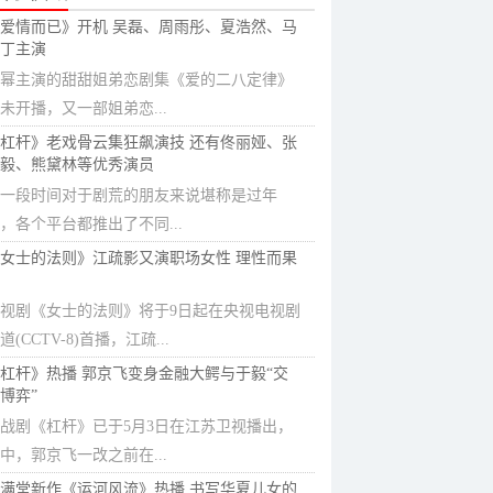
爱情而已》开机 吴磊、周雨彤、夏浩然、马
丁主演
幂主演的甜甜姐弟恋剧集《爱的二八定律》
未开播，又一部姐弟恋...
杠杆》老戏骨云集狂飙演技 还有佟丽娅、张
毅、熊黛林等优秀演员
一段时间对于剧荒的朋友来说堪称是过年
，各个平台都推出了不同...
女士的法则》江疏影又演职场女性 理性而果
视剧《女士的法则》将于9日起在央视电视剧
道(CCTV-8)首播，江疏...
杠杆》热播 郭京飞变身金融大鳄与于毅“交
博弈”
战剧《杠杆》已于5月3日在江苏卫视播出，
中，郭京飞一改之前在...
满堂新作《运河风流》热播 书写华夏儿女的