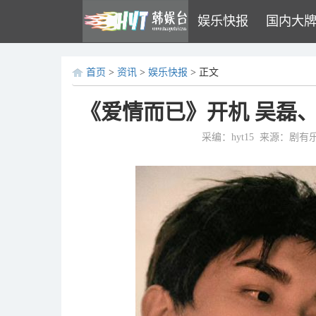
娱乐快报
国内大
首页
>
资讯
>
娱乐快报
> 正文
《爱情而已》开机 吴磊
采编：hyt15
来源：剧有