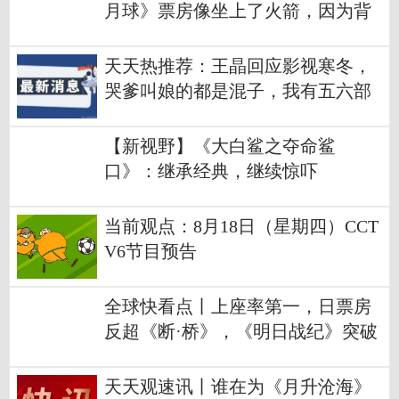
月球》票房像坐上了火箭，因为背
后有真正的火箭工程师
天天热推荐：王晶回应影视寒冬，
哭爹叫娘的都是混子，我有五六部
戏在筹备
【新视野】《大白鲨之夺命鲨
口》：继承经典，继续惊吓
当前观点：8月18日（星期四）CCT
V6节目预告
全球快看点丨上座率第一，日票房
反超《断·桥》，《明日战纪》突破
4亿元！
天天观速讯丨谁在为《月升沧海》