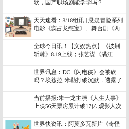
软，国产职场剧能学学吗？
天天速看：8/18组讯 | 悬疑冒险系列
电影《窦占龙憋宝》、舞台剧《两
京十五日》等
全球今日讯！【文娱热点】《披荆
斩棘》8.19上线；张艺谋《满江
红》杀青
世界讯息：DC《闪电侠》会被砍
吗？埃兹拉·米勒打破沉默，透露了
他的现状
当前播报:朱一龙主演《人生大事》
上映56天票房累计破17亿 观影人次
达4223.7万
世界快资讯：阿莫多瓦新片《奇怪