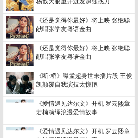
杨戬天眼重开迸发超强战力
《还是觉得你最好》将上映 张继聪
献唱张学友粤语金曲
《还是觉得你最好》将上映 张继聪
献唱张学友粤语金曲
《断·桥》曝孟超身世未播片段 王俊
凯颠覆自我演技太惊艳
《爱情遇见达尔文》开机 罗云熙章
若楠演绎浪漫爱情故事
《爱情遇见达尔文》开机 罗云熙章