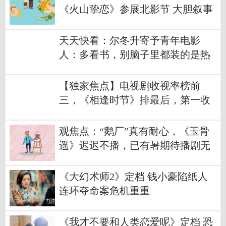
《火山挚恋》参展北影节 大胆叙事
开启环球视野 非凡故事激励探险之
梦
天天快看：尔冬升寄予青年电影
人：多看书，别脑子里都装的是热
搜，跟你有关吗？
【独家焦点】电视剧收视率榜前
三，《相逢时节》排最后，第一收
视高达1.341%
观焦点：“鹅厂”真有耐心，《玉骨
遥》迟迟不播，已有暑期待播剧无
奈撤档
《大幻术师2》定档 钱小豪陷纸人
连环夺命案危机重重
《我才不要和人类恋爱呢》定档 恐