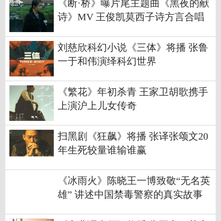
《断·桥》曝片尾主题曲《黑夜的献
诗》MV 王俊凯莫西子诗方言合唱
刘慈欣科幻小说《三体》将播 张鲁
一于和伟演绎科幻世界
《繁花》年初杀青 王家卫胡歌携手
上演沪上儿女传奇
扫黑剧《狂飙》将播 张译张颂文20
年生死较量谁输谁赢
《冰雨火》陈晓王一博致敬“无名英
雄” 讲述中国禁毒警察的真实故事