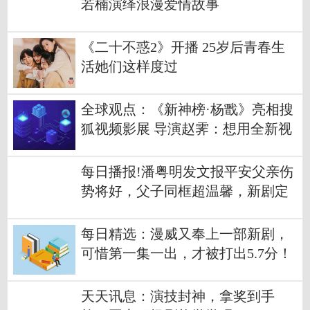
若楠演绎浪漫爱情故事
《二十不惑2》开播 25岁后青春生
活她们这样度过
全球观点：《新神榜·杨戬》亮相搜
狐视频影展 导演赵霁：想用全新视
角讲述劈山救母的故事
每日播报!潘粤明发文报平安父亲伤
势将好，父子同框超温馨，新剧定
档4月播出
每日精选：漫威又奉上一部新剧，
可惜第一集一出，才被打出5.7分！
天天讯息：演技封神，拿奖到手