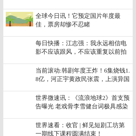
果然是编导王炸
全球今日讯！它预定国片年度最
佳，票房却惨不忍睹
每日快播：江志强：我永远相信电
影不应该跟风，不应该重复以前拍
过的东西
当前滚动:韩剧年度王炸！6集烧钱1.
8亿，河正宇黄政民张震，上演异国
抓毒枭
世界微速讯：《流浪地球2》首支预
告曝光 老戏骨李雪健台词极具感染
力
世界速看：收官 | 鲜见短剧工坊第
一期线下课程圆满结束！