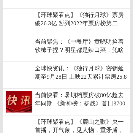
【环球聚看点】《独行月球》票房
破26.3亿 暂列2022年票房榜第二
当前聚焦：《中餐厅》黄晓明捡着
软柿子捏？明星都是辣口菜，凭啥
苛责詹大厨
全球快资讯：《独行月球》密钥延
期至9月28日 上映22天累计票房25.8
亿暂居年榜第三
当前快看：暑期档票房破80亿超去
年同期 《新神榜：杨戬》首日3700
万
【环球聚看点】《麓山之歌》央一
首播，开气象，见人物，重矛盾，