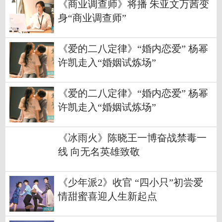
《商业调查师》将播 朱亚文万茜变
身“商业调查师”
《爱的二八定律》“婚内恋爱” 杨幂
许凯走入“婚姻试炼场”
《爱的二八定律》“婚内恋爱” 杨幂
许凯走入“婚姻试炼场”
《冰雨火》陈晓王一博奋战禁毒一
线 向无名英雄致敬
《少年派2》收官 “四小只”初尝爱
情甜蜜喜迎人生新起点