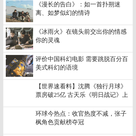
《漫长的告白》：如一首扑朔迷
离、如梦似幻的情诗
《冰雨火》在镜头前交出你的情感
你的灵魂
评价中国科幻电影 需要跳脱百分百
美式科幻的语境
【世界速看料】沈腾《独行月球》
票房破25亿 古天乐《明日战记》上
座率跃居第一
环球今热点：收官热度不减，张子
枫角色贡献榜夺冠