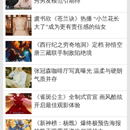
秀男友模范引期待
虞书欣《苍兰诀》热播 “小兰花长
大了”成为更有责任感的仙女
《西行纪之穷奇地洞》定档 孙悟空
唐三藏联手制敌陷绝境
张冠森咖啡厅写真曝光 温柔与硬朗
气质并存
《雀斑公主》全制式官宣 画风酷炫
开启最佳观影体验
《新神榜：杨戬》爆终极预告海报