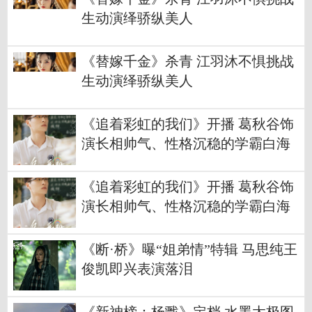
生动演绎骄纵美人
《替嫁千金》杀青 江羽沐不惧挑战
生动演绎骄纵美人
《追着彩虹的我们》开播 葛秋谷饰
演长相帅气、性格沉稳的学霸白海
川
《追着彩虹的我们》开播 葛秋谷饰
演长相帅气、性格沉稳的学霸白海
川
《断·桥》曝“姐弟情”特辑 马思纯王
俊凯即兴表演落泪