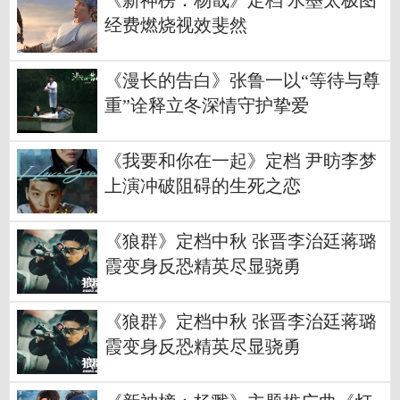
《新神榜：杨戬》定档 水墨太极图
经费燃烧视效斐然
《漫长的告白》张鲁一以“等待与尊
重”诠释立冬深情守护挚爱
《我要和你在一起》定档 尹昉李梦
上演冲破阻碍的生死之恋
《狼群》定档中秋 张晋李治廷蒋璐
霞变身反恐精英尽显骁勇
《狼群》定档中秋 张晋李治廷蒋璐
霞变身反恐精英尽显骁勇