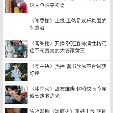
婚人鱼被夺初吻
《闻香榭》上线 卫然是欢乐氛围的
制造者
《闻香榭》开播 张冠森饰演性格沉
稳不苟言笑的大管家黄三
《苍兰诀》热播 虞书欣原声台词获
好评
《冰雨火》敌友难辨 赵昭仪满腔赤
诚赞迷雾逐光
陈晓新剧《冰雨火》重磅上线 眼神