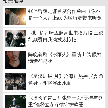
相关推荐
张信哲薛之谦首度合作单曲《你不
是一个人》上线 为聆听者带来听觉
体验
《断·桥》曝孟超身世未播片段 王俊
凯颠覆自我演技太惊艳
陈晓新剧《冰雨火》重磅上线 眼神
满满都是戏
《星汉灿烂·月升沧海》热播 吴磊角
色身世即将浮出水面
《漫长的告白》张鲁一以“等待与尊
重”诠释立冬深情守护挚爱