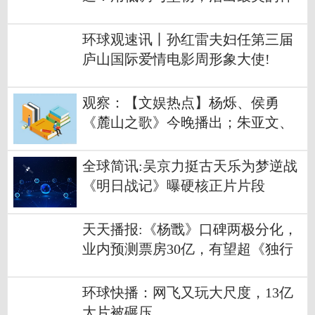
子
环球观速讯丨孙红雷夫妇任第三届
庐山国际爱情电影周形象大使!
观察：【文娱热点】杨烁、侯勇
《麓山之歌》今晚播出；朱亚文、
万茜《商业调查师》即将开播
全球简讯:吴京力挺古天乐为梦逆战
《明日战记》曝硬核正片片段
天天播报:《杨戬》口碑两极分化，
业内预测票房30亿，有望超《独行
月球》
环球快播：网飞又玩大尺度，13亿
大片被碾压