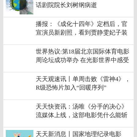
话剧院院长刘树纲病逝
播报：《成化十四年》定档后，官
宣演员新剧照，看到贾静雯妃子装
心动了
世界热议:第18届北京国际体育电影
周论坛成功举办 在光影世界中感受
体育魅力
天天观速讯丨单周击败《雷神4》，
R级恐怖片加入“回暖序列”
天天快资讯：汤唯《分手的决心》
流媒体上线，这部电影凭什么能斩
获戛纳大奖？
天天新消息丨国家地理纪录电影