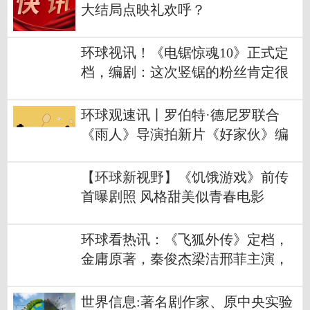
大结局点映礼欢呼？
环球视讯！《电锯惊魂10》正式定
档，编剧：这次竖锯的粉丝肯定很
高兴
环球观速讯丨罗伯特·德尼罗联合
《雨人》导演拍新片《好家伙》编
剧负责剧本
【环球新视野】《饥饿游戏》前传
首曝剧照 风格甜美似青春电影
环球看热讯：《飞狐外传》定档，
金庸原著，秦俊杰梁洁邢菲主演，
经典武侠大剧
世界信息:著名剧作家、原中央实验