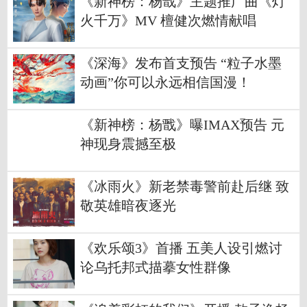
《新神榜：杨戬》主题推广曲《灯
火千万》MV 檀健次燃情献唱
《深海》发布首支预告 “粒子水墨
动画”你可以永远相信国漫！
《新神榜：杨戬》曝IMAX预告 元
神现身震撼至极
《冰雨火》新老禁毒警前赴后继 致
敬英雄暗夜逐光
《欢乐颂3》首播 五美人设引燃讨
论乌托邦式描摹女性群像