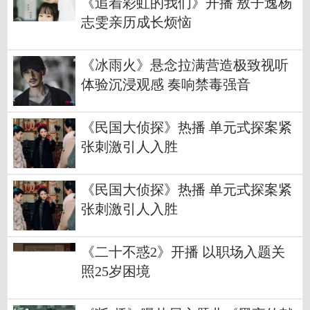
《追着彩虹的我们》开播 敖子逸杨
志雯亲历成长烦恼
《冰雨火》悬念拉满营造极致视听
体验沉浸观感 奏响禁毒强音
《民国大侦探》热播 单元式探案紧
张刺激引人入胜
《民国大侦探》热播 单元式探案紧
张刺激引人入胜
《二十不惑2》开播 以职场入题关
照25岁困境