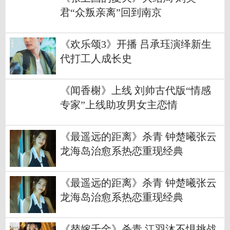
君“众叛亲离”回到南京
《欢乐颂3》开播 吕承珏演绎新生
代打工人成长史
《闻香榭》上线 刘帅古代版“情感
专家”上线助攻男女主恋情
《最遥远的距离》杀青 钟楚曦张云
龙海岛治愈系热恋重现经典
《最遥远的距离》杀青 钟楚曦张云
龙海岛治愈系热恋重现经典
《替嫁千金》杀青 江羽沐不惧挑战