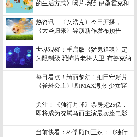
的生活方式》曝片场照 伊桑霍克和
佩德罗·帕斯卡主演
热资讯！《女浩克》今日开播，
《大圣归来》导演新作发布预告
世界观察：重启版《猛鬼追魂》定
为限制级 恐怖片老将大卫·布鲁克纳
执导筒
每日看点！绮丽梦幻！细田守新片
《雀斑公主》曝IMAX海报 少女穿
梭元宇宙开启奇妙历险
关注：《独行月球》票房超25亿，
即将成为沈腾马丽主演最卖座电影
当前快看：科学顾问王姝：《独行