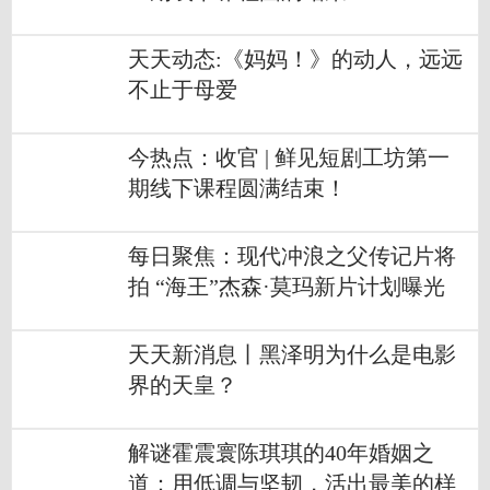
天天动态:《妈妈！》的动人，远远
不止于母爱
今热点：收官 | 鲜见短剧工坊第一
期线下课程圆满结束！
每日聚焦：现代冲浪之父传记片将
拍 “海王”杰森·莫玛新片计划曝光
天天新消息丨黑泽明为什么是电影
界的天皇？
解谜霍震寰陈琪琪的40年婚姻之
道：用低调与坚韧，活出最美的样