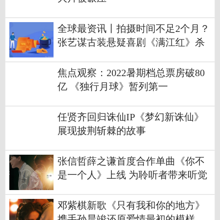
全球最资讯丨拍摄时间不足2个月？
张艺谋古装悬疑喜剧《满江红》杀
青
焦点观察：2022暑期档总票房破80
亿 《独行月球》暂列第一
任贤齐回归诛仙IP《梦幻新诛仙》
展现披荆斩棘的故事
张信哲薛之谦首度合作单曲《你不
是一个人》上线 为聆听者带来听觉
体验
邓紫棋新歌《只有我和你的地方》
携手孙晨竣还原爱情最初的模样