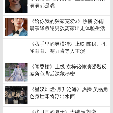
满满都是戏
《给你我的独家宠爱2》热播 孙雨
晨演绎叛逆男孩离家出走体验生活
《我手里的男模特》上映 陈稳、孔
雀哥哥、赛力肯等人主演
《闻香榭》上线 袁梓铭饰演强烈反
差角色背后深藏秘密
《星汉灿烂·月升沧海》热播 吴磊角
色身世即将浮出水面
《张卫国的夏天》大结局 刘奕