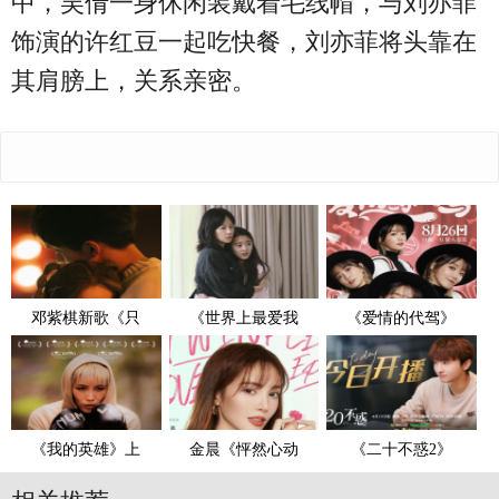
中，吴倩一身休闲装戴着毛线帽，与刘亦菲
饰演的许红豆一起吃快餐，刘亦菲将头靠在
其肩膀上，关系亲密。
邓紫棋新歌《只
《世界上最爱我
《爱情的代驾》
《我的英雄》上
金晨《怦然心动
《二十不惑2》