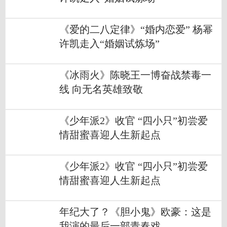
《爱的二八定律》“婚内恋爱” 杨幂
许凯走入“婚姻试炼场”
《冰雨火》陈晓王一博奋战禁毒一
线 向无名英雄致敬
《少年派2》收官 “四小只”初尝爱
情甜蜜喜迎人生新起点
《少年派2》收官 “四小只”初尝爱
情甜蜜喜迎人生新起点
年纪大了？《胆小鬼》欧豪：这是
我演的最后一部青春戏