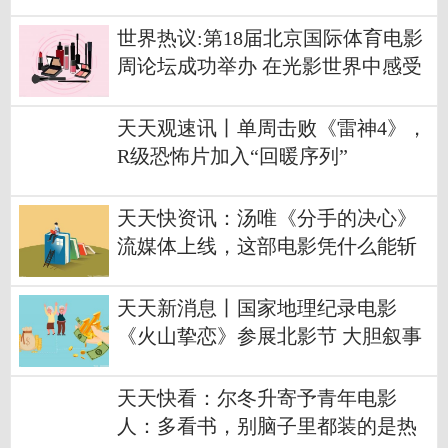
心动了
世界热议:第18届北京国际体育电影
周论坛成功举办 在光影世界中感受
体育魅力
天天观速讯丨单周击败《雷神4》，
R级恐怖片加入“回暖序列”
天天快资讯：汤唯《分手的决心》
流媒体上线，这部电影凭什么能斩
获戛纳大奖？
天天新消息丨国家地理纪录电影
《火山挚恋》参展北影节 大胆叙事
开启环球视野 非凡故事激励探险之
梦
天天快看：尔冬升寄予青年电影
人：多看书，别脑子里都装的是热