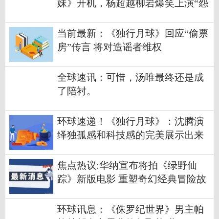
妹》开机，杨超越柳岩爆笑上演“怨
种”姐妹
当前最新：《独行月球》回应“偷票
房”传言 将对造谣者维权
全球速讯：可惜，汤唯最终还是成
了陪衬。
环球速递！《独行月球》：沈腾演
绎独孤感和科技感的完美展示出来
焦点热议:华纳宣布将拍《绿野仙
踪》新版电影 重塑奇幻经典冒险故
事
环球讯息：《侏罗纪世界》男主帕