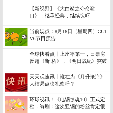
家！
【新视野】《大白鲨之夺命鲨
口》：继承经典，继续惊吓
当前观点：8月18日（星期四）CCT
V6节目预告
全球快看点丨上座率第一，日票房
反超《断·桥》，《明日战纪》突破
4亿元！
天天观速讯丨谁在为《月升沧海》
大结局点映礼欢呼？
环球视讯！《电锯惊魂10》正式定
档，编剧：这次竖锯的粉丝肯定很