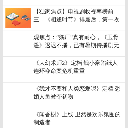
搜，跟你有关吗？
【独家焦点】电视剧收视率榜前
三，《相逢时节》排最后，第一收
视高达1.341%
观焦点：“鹅厂”真有耐心，《玉骨
遥》迟迟不播，已有暑期待播剧无
奈撤档
《大幻术师2》定档 钱小豪陷纸人
连环夺命案危机重重
《我才不要和人类恋爱呢》定档 恐
婚人鱼被夺初吻
《闻香榭》上线 卫然是欢乐氛围的
制造者