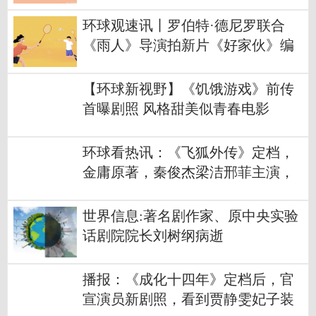
高兴
环球观速讯丨罗伯特·德尼罗联合
《雨人》导演拍新片《好家伙》编
剧负责剧本
【环球新视野】《饥饿游戏》前传
首曝剧照 风格甜美似青春电影
环球看热讯：《飞狐外传》定档，
金庸原著，秦俊杰梁洁邢菲主演，
经典武侠大剧
世界信息:著名剧作家、原中央实验
话剧院院长刘树纲病逝
播报：《成化十四年》定档后，官
宣演员新剧照，看到贾静雯妃子装