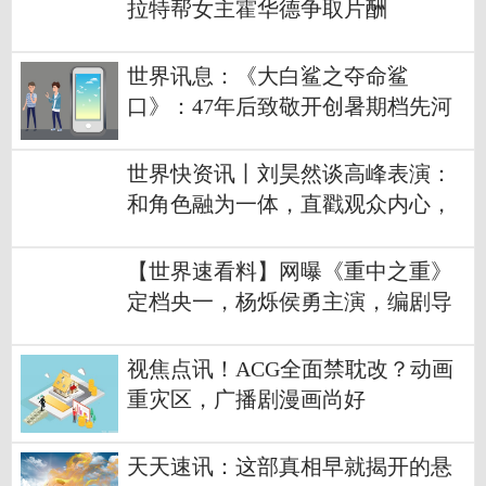
拉特帮女主霍华德争取片酬
世界讯息：《大白鲨之夺命鲨
口》：47年后致敬开创暑期档先河
的《大白鲨》
世界快资讯丨刘昊然谈高峰表演：
和角色融为一体，直戳观众内心，
并能长久停留
【世界速看料】网曝《重中之重》
定档央一，杨烁侯勇主演，编剧导
演是双向质保
视焦点讯！ACG全面禁耽改？动画
重灾区，广播剧漫画尚好
天天速讯：这部真相早就揭开的悬