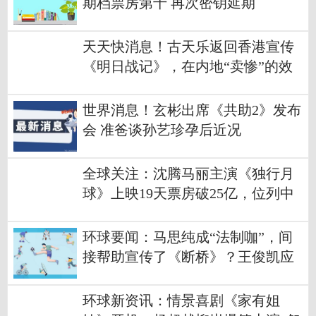
期档票房第十 再次密钥延期
天天快消息！古天乐返回香港宣传
《明日战记》，在内地“卖惨”的效
果达到了
世界消息！玄彬出席《共助2》发布
会 准爸谈孙艺珍孕后近况
全球关注：沈腾马丽主演《独行月
球》上映19天票房破25亿，位列中
国影史票房总榜第20位
环球要闻：马思纯成“法制咖”，间
接帮助宣传了《断桥》？王俊凯应
该感谢她
环球新资讯：情景喜剧《家有姐