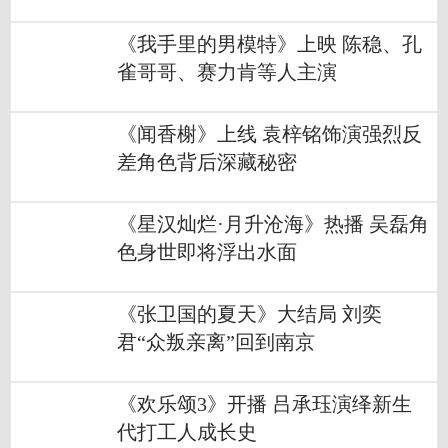
《我手里的男模特》上映 陈稳、孔
雀哥哥、赛力肯等人主演
《闻香榭》上线 袁梓铭饰演强烈反
差角色背后深藏秘密
《星汉灿烂·月升沧海》热播 吴磊角
色身世即将浮出水面
《张卫国的夏天》大结局 刘奕
君“众叛亲离”回到南京
《欢乐颂3》开播 吕承珏演绎新生
代打工人成长史