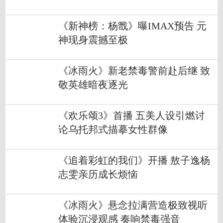
《新神榜：杨戬》曝IMAX预告 元
神现身震撼至极
《冰雨火》新老禁毒警前赴后继 致
敬英雄暗夜逐光
《欢乐颂3》首播 五美人设引燃讨
论乌托邦式描摹女性群像
《追着彩虹的我们》开播 敖子逸杨
志雯亲历成长烦恼
《冰雨火》悬念拉满营造极致视听
体验沉浸观感 奏响禁毒强音