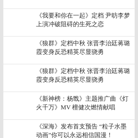
《我要和你在一起》定档 尹昉李梦
上演冲破阻碍的生死之恋
《狼群》定档中秋 张晋李治廷蒋璐
霞变身反恐精英尽显骁勇
《狼群》定档中秋 张晋李治廷蒋璐
霞变身反恐精英尽显骁勇
《新神榜：杨戬》主题推广曲《灯
火千万》MV 檀健次燃情献唱
《深海》发布首支预告 “粒子水墨
动画”你可以永远相信国漫！