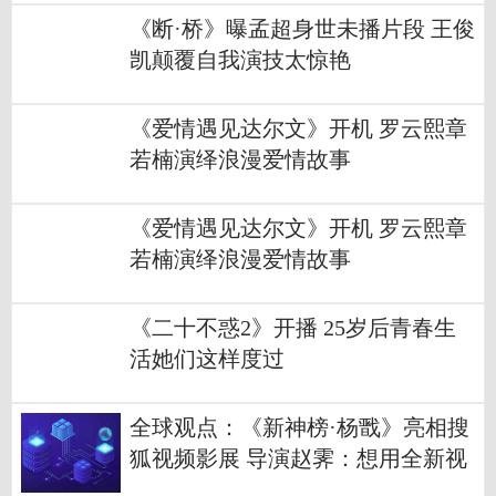
《断·桥》曝孟超身世未播片段 王俊
凯颠覆自我演技太惊艳
《爱情遇见达尔文》开机 罗云熙章
若楠演绎浪漫爱情故事
《爱情遇见达尔文》开机 罗云熙章
若楠演绎浪漫爱情故事
《二十不惑2》开播 25岁后青春生
活她们这样度过
全球观点：《新神榜·杨戬》亮相搜
狐视频影展 导演赵霁：想用全新视
角讲述劈山救母的故事