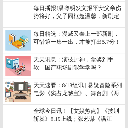
每日播报!潘粤明发文报平安父亲伤
势将好，父子同框超温馨，新剧定
档4月播出
每日精选：漫威又奉上一部新剧，
可惜第一集一出，才被打出5.7分！
天天讯息：演技封神，拿奖到手
软，国产职场剧能学学吗？
天天速看：8/18组讯 | 悬疑冒险系列
电影《窦占龙憋宝》、舞台剧《两
京十五日》等
全球今日讯！【文娱热点】《披荆
斩棘》8.19上线；张艺谋《满江
红》杀青