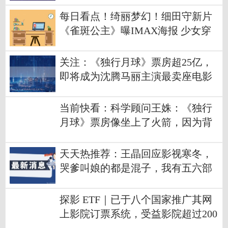
每日看点！绮丽梦幻！细田守新片
《雀斑公主》曝IMAX海报 少女穿
梭元宇宙开启奇妙历险
关注：《独行月球》票房超25亿，
即将成为沈腾马丽主演最卖座电影
当前快看：科学顾问王姝：《独行
月球》票房像坐上了火箭，因为背
后有真正的火箭工程师
天天热推荐：王晶回应影视寒冬，
哭爹叫娘的都是混子，我有五六部
戏在筹备
探影 ETF｜已于八个国家推广其网
上影院订票系统，受益影院超过200