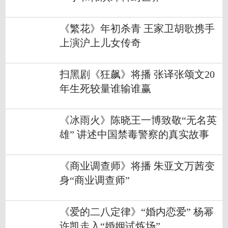
《繁花》年初杀青 王家卫胡歌携手
上演沪上儿女传奇
扫黑剧《狂飙》将播 张译张颂文20
年生死较量谁输谁赢
《冰雨火》陈晓王一博致敬“无名英
雄” 讲述中国禁毒警察的真实故事
《商业调查师》将播 朱亚文万茜变
身“商业调查师”
《爱的二八定律》“婚内恋爱” 杨幂
许凯走入“婚姻试炼场”