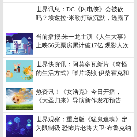
世界讯息：DC《闪电侠》会被砍
吗？埃兹拉·米勒打破沉默，透露了
他的现状
当前播报:朱一龙主演《人生大事》
上映56天票房累计破17亿 观影人次
达4223.7万
世界快资讯：阿莫多瓦新片《奇怪
的生活方式》曝片场照 伊桑霍克和
佩德罗·帕斯卡主演
热资讯！《女浩克》今日开播，
《大圣归来》导演新作发布预告
世界观察：重启版《猛鬼追魂》定
为限制级 恐怖片老将大卫·布鲁克纳
执导筒