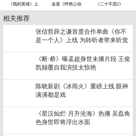
《我的英雄》上
金晨《怦然心动
《二十不惑2》
相关推荐
张信哲薛之谦首度合作单曲《你不
是一个人》上线 为聆听者带来听觉
体验
《断·桥》曝孟超身世未播片段 王俊
凯颠覆自我演技太惊艳
陈晓新剧《冰雨火》重磅上线 眼神
满满都是戏
《星汉灿烂·月升沧海》热播 吴磊角
色身世即将浮出水面