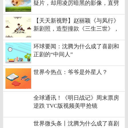
疑片，却用凌厉暗黑的影像，直劈
时代的病灶
【天天新视野】赵丽颖《与凤行》
新剧照，造型撞款《三生三世》，
古装同质化严重
环球要闻：沈腾为什么成了喜剧和
正剧的“中间人”
世界今热点：爷爷是外星人？
全球通讯！《明日战记》周末票房
逆跌 TVC版视频美甲抢镜
世界微头条丨沈腾为什么成了喜剧