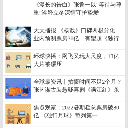
《漫长的告白》张鲁一以“等待与尊
重”诠释立冬深情守护挚爱
天天播报:《杨戬》口碑两极分化，
业内预测票房30亿，有望超《独行
月球》
环球快播：网飞又玩大尺度，13亿
大片被碾压
全球最资讯丨拍摄时间不足2个月？
张艺谋古装悬疑喜剧《满江红》杀
青
焦点观察：2022暑期档总票房破80
亿 《独行月球》暂列第一