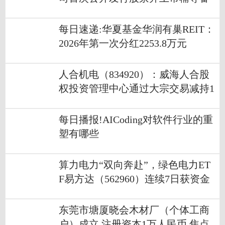
案
每日速递:华夏基金华润有巢REIT：
2026年第一次分红2253.8万元
人合机电（834920）：威海人合股
权投资管理中心通过大宗交易减持1
0万股-通讯
每日播报!AICoding对软件行业的重
塑有哪些
算力电力“双向奔赴”，绿色电力ET
F易方达（562960）连续7日获资金
净流入_热讯
东莞市塘厦晓会木材厂（个体工商
户）成立 注册资本1万人民币 焦点