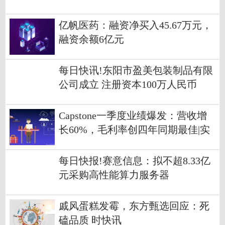
亿帆医药：融资净买入45.67万元，
融资余额6亿元
每日快讯!东阳市盈美包装制品有限
公司成立 注册资本100万人民币
Capstone一季度业绩爆发：营收增
长60%，毛利率创四年同期最佳|实
时焦点
每日快报!赛意信息：拟不超8.33亿
元采购高性能算力服务器
戚风蛋糕发霉，东方甄选回应：死
磕品质 时快讯