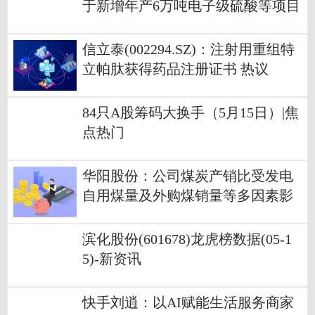
于新增年产6万吨电子级硫酸等项目
_每日时讯
信立泰(002294.SZ)：注射用重组特
立帕肽获得药品注册证书 热议
84只A股筹码大换手（5月15日）|焦
点热门
华阳股份：公司煤炭产销比受发电
自用煤量及外购煤销量等多因素影
响，造成去年四季度煤炭产销比降
低-报道
滨化股份(601678)龙虎榜数据(05-1
5)-新资讯
快手刘逍：以AI赋能生活服务商家