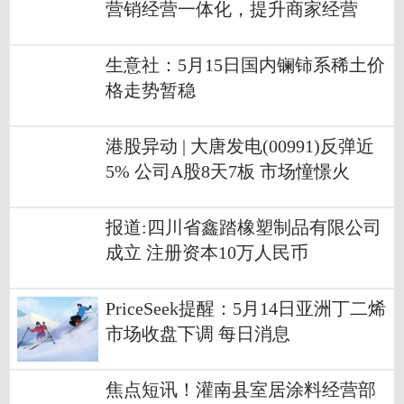
营销经营一体化，提升商家经营
生意社：5月15日国内镧铈系稀土价
格走势暂稳
港股异动 | 大唐发电(00991)反弹近
5% 公司A股8天7板 市场憧憬火
电“拓新”迎估值重塑_焦点滚动
报道:四川省鑫踏橡塑制品有限公司
成立 注册资本10万人民币
PriceSeek提醒：5月14日亚洲丁二烯
市场收盘下调 每日消息
焦点短讯！灌南县室居涂料经营部