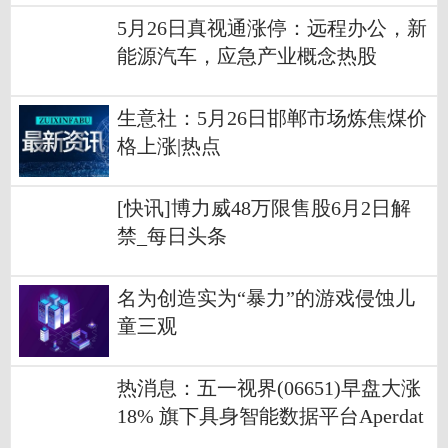
5月26日真视通涨停：远程办公，新
能源汽车，应急产业概念热股
生意社：5月26日邯郸市场炼焦煤价
格上涨|热点
[快讯]博力威48万限售股6月2日解
禁_每日头条
名为创造实为“暴力”的游戏侵蚀儿
童三观
热消息：五一视界(06651)早盘大涨
18% 旗下具身智能数据平台Aperdat
a.ai正式上线