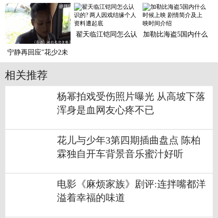
亲节特辑 高冷桂纶镁
探和解 称要与白百何
命运
荣辱
翟天临江铠同怎么认
加勒比海盗5国内什么
识的? 两人因戏结缘
时候上映 剧情简介及
个人
上
宁静再回应"花少2未
播视频风波":同志
们，
相关推荐
杨幂拍戏受伤照片曝光 从高坡下落
浑身是血网友心疼不已
花儿与少年3第四期插曲盘点 陈柏
霖独自开车背景音乐蜜汁好听
电影《麻烦家族》剧评:连拌嘴都洋
溢着幸福的味道