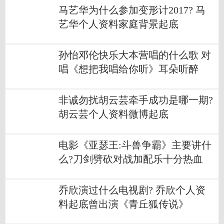
马艺华为什么参加变形计2017? 马
艺华个人资料家庭背景起底
孙怡邓伦快乐大本营唱的什么歌 对
唱《想把我唱给你听》耳朵听醉
非诚勿扰胡云芸牵手成功是哪一期?
胡云芸个人资料微博起底
电影《亚瑟王:斗兽争霸》主要讲什
么?刀剑劈砍对战加配乐十分热血
乔欣演过什么电视剧? 乔欣个人资
料起底曾出演《青丘狐传说》