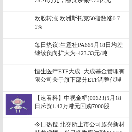
78.78万元，融资余额4.72亿元
欧股转涨 欧洲斯托克50指数涨0.7
1%
每日热议!生意社PA665月18日均差
继续负向扩大为-423.33元/吨
恒生医疗ETF大成: 大成基金管理有
限公司关于旗下部分ETF调整代理
买卖替代证券折算汇率并修订招募
说明书的公告
【速看料】中视金桥(00623)5月18
日斥资1.42万港元回购7000股
今日热搜:北交所上市公司族兴新材