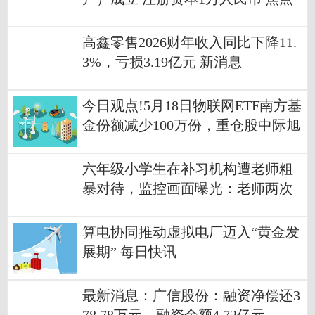
要闻
高鑫零售2026财年收入同比下降11.
3%，亏损3.19亿元 新消息
今日观点!5月18日物联网ETF南方基
金份额减少100万份，重仓股中际旭
创、立讯精密、兆易创新
六年级小学生在补习机构遭老师粗
暴对待，监控画面曝光：老师两次
大力踢踹课桌，推搡小孩_即时焦点
算电协同推动虚拟电厂迈入“黄金发
展期” 每日快讯
最新消息：广信股份：融资净偿还3