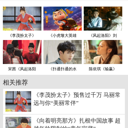
《李茂扮太子》
《小虎墩大英雄
《风起洛阳》刘
宋茜《风起洛阳
《扑通扑通的水
陈依琪《输赢》
相关推荐
《李茂扮太子》预售过千万 马丽常
远与你“美丽常伴”
《向着明亮那方》扎根中国故事 超