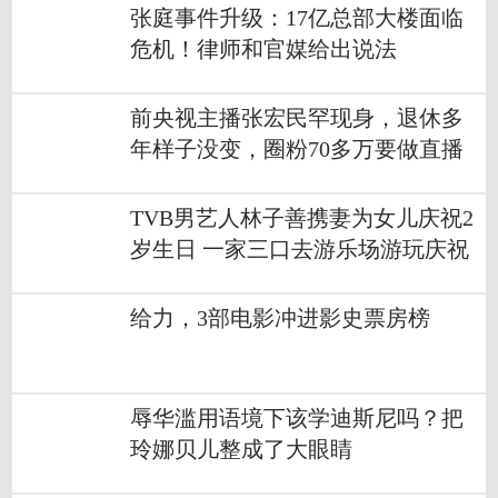
张庭事件升级：17亿总部大楼面临
危机！律师和官媒给出说法
前央视主播张宏民罕现身，退休多
年样子没变，圈粉70多万要做直播
TVB男艺人林子善携妻为女儿庆祝2
岁生日 一家三口去游乐场游玩庆祝
给力，3部电影冲进影史票房榜
辱华滥用语境下该学迪斯尼吗？把
玲娜贝儿整成了大眼睛