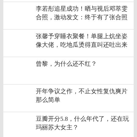
李若彤追星成功！晒与视后邓萃雯
合照，激动发文：终于有了张合照
张馨予穿睡衣聚餐！单腿上炕坐姿
像大佬，吃地瓜烫得直叫还吐出来
曾黎，为什么还不红？
开年争议之作，不止女性复仇爽片
那么简单
豆瓣开分5.8，什么年代了，还在玩
玛丽苏大女主？