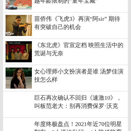
越年龄限制的“童年宝藏”
苗侨伟《飞虎3》再演“阿sir” 期待
有突破自己的机会
《东北虎》官宣定档 映照生活中的
荒诞与无奈
女心理师小文扮演者是谁 汤梦佳演
技怎么样
巨石再次确认不回归《速激10》，
叫板范老大：别再消费保罗·沃克
年度终极盘点！2021年近70位明星