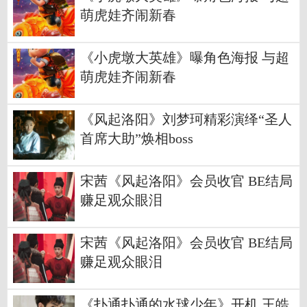
萌虎娃齐闹新春
《小虎墩大英雄》曝角色海报 与超
萌虎娃齐闹新春
《风起洛阳》刘梦珂精彩演绎“圣人
首席大助”焕相boss
宋茜《风起洛阳》会员收官 BE结局
赚足观众眼泪
宋茜《风起洛阳》会员收官 BE结局
赚足观众眼泪
《扑通扑通的水球少年》开机 王皓