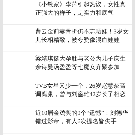
《小敏家》李萍引起热议，女性真
正强大的样子，是实力和底气
曹云金前妻骨折仍不忘晒娃！3岁女
儿长相精致，被夸赞像混血娃娃
梁靖琪挺大孕肚与老公为儿子庆生
佘诗曼汤盈盈等七魔女齐聚参加
TVB女星又少一个，26岁赵慧奈高
调离巢，曾与刘銮雄42岁长子相恋
近10届金鸡奖的9个“遗憾”：刘德华
错过影帝，有人6次提名皆失手