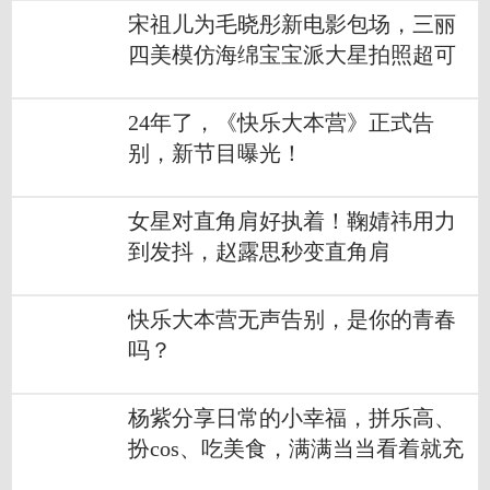
宋祖儿为毛晓彤新电影包场，三丽
四美模仿海绵宝宝派大星拍照超可
爱
24年了，《快乐大本营》正式告
别，新节目曝光！
女星对直角肩好执着！鞠婧祎用力
到发抖，赵露思秒变直角肩
快乐大本营无声告别，是你的青春
吗？
杨紫分享日常的小幸福，拼乐高、
扮cos、吃美食，满满当当看着就充
实