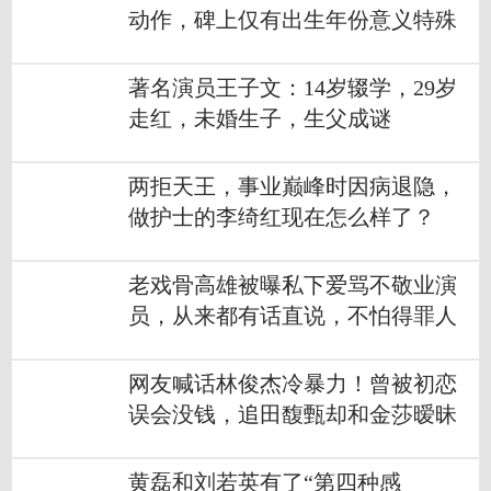
动作，碑上仅有出生年份意义特殊
著名演员王子文：14岁辍学，29岁
走红，未婚生子，生父成谜
两拒天王，事业巅峰时因病退隐，
做护士的李绮红现在怎么样了？
老戏骨高雄被曝私下爱骂不敬业演
员，从来都有话直说，不怕得罪人
网友喊话林俊杰冷暴力！曾被初恋
误会没钱，追田馥甄却和金莎暧昧
黄磊和刘若英有了“第四种感