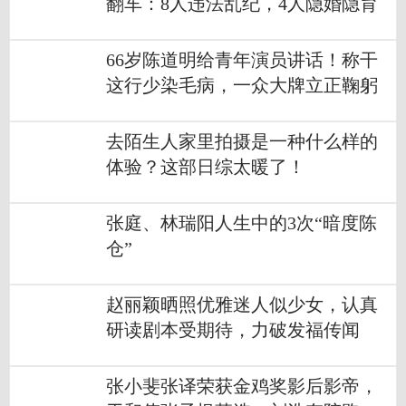
翻车：8人违法乱纪，4人隐婚隐育
66岁陈道明给青年演员讲话！称干
这行少染毛病，一众大牌立正鞠躬
去陌生人家里拍摄是一种什么样的
体验？这部日综太暖了！
张庭、林瑞阳人生中的3次“暗度陈
仓”
赵丽颖晒照优雅迷人似少女，认真
研读剧本受期待，力破发福传闻
张小斐张译荣获金鸡奖影后影帝，