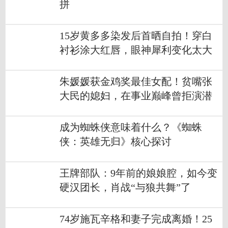
拼
15岁黄多多染发后首晒自拍！穿白
衬衫涂大红唇，眼神犀利变化太大
朱媛媛获金鸡奖最佳女配！贫嘴张
大民的媳妇，在事业巅峰曾拒演潜
伏
成为蜘蛛侠意味着什么？《蜘蛛
侠：英雄无归》核心探讨
王牌部队：9年前的娘娘腔，如今变
硬汉团长，肖战“与狼共舞”了
74岁施瓦辛格和妻子完成离婚！25