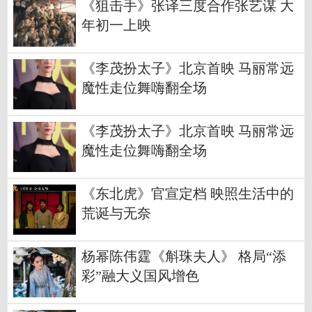
《狙击手》张译三度合作张艺谋 大
年初一上映
《李茂扮太子》北京首映 马丽常远
魔性走位舞嗨翻全场
《李茂扮太子》北京首映 马丽常远
魔性走位舞嗨翻全场
《东北虎》官宣定档 映照生活中的
荒诞与无奈
杨幂陈伟霆《斛珠夫人》 格局“添
彩”融大义国风增色