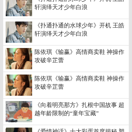
轩演绎天才少年白浪
《扑通扑通的水球少年》开机 王皓
轩演绎天才少年白浪
陈依琪《输赢》高情商卖鞋 神操作
攻破辛芷蕾
陈依琪《输赢》高情商卖鞋 神操作
攻破辛芷蕾
《向着明亮那方》扎根中国故事 超
越年龄限制的“童年宝藏”
《爱情神话》十大彩蛋首度揭秘 塑