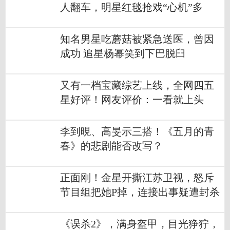
人翻车，明星红毯抢戏“心机”多
知名男星吃蘑菇被紧急送医，曾因
成功 追星杨幂笑到下巴脱臼
又有一档宝藏综艺上线，全网四五
星好评！网友评价：一看就上头
李到晛、高旻示三搭！《五月的青
春》的悲剧能否改写？
正面刚！金星开撕江苏卫视，怒斥
节目组把她P掉，连接出事疑遭封杀
《误杀2》，满身盔甲，目光狰狞，