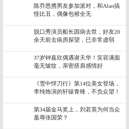
陈乔恩携男友参加派对，和Alan搞
怪比丑，偶像包袱全无
脱口秀演员船长因病去世，好友20
余天前去病房探望，已非常虚弱
37岁钟嘉欣偶遇谢天华！笑容满面
毫无皱纹，亲密搭肩感情好
《雪中悍刀行》第14位美女登场，
李纯饰演的轩辕青锋，不负众望！
第34届金马奖上，刘若英为何当众
羞辱张国荣？