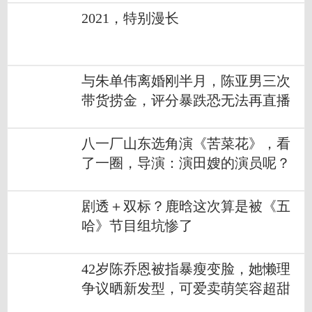
2021，特别漫长
与朱单伟离婚刚半月，陈亚男三次
带货捞金，评分暴跌恐无法再直播
八一厂山东选角演《苦菜花》，看
了一圈，导演：演田嫂的演员呢？
剧透＋双标？鹿晗这次算是被《五
哈》节目组坑惨了
42岁陈乔恩被指暴瘦变脸，她懒理
争议晒新发型，可爱卖萌笑容超甜