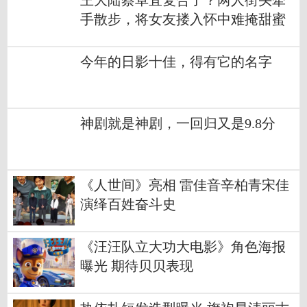
王大陆蔡卓宜复合了？两人街头牵
手散步，将女友搂入怀中难掩甜蜜
今年的日影十佳，得有它的名字
神剧就是神剧，一回归又是9.8分
《人世间》亮相 雷佳音辛柏青宋佳
演绎百姓奋斗史
《汪汪队立大功大电影》角色海报
曝光 期待贝贝表现