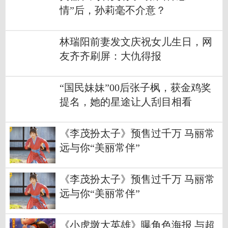
情”后，孙莉毫不介意？
林瑞阳前妻发文庆祝女儿生日，网
友齐齐刷屏：大仇得报
“国民妹妹”00后张子枫，获金鸡奖
提名，她的星途让人刮目相看
《李茂扮太子》预售过千万 马丽常
远与你“美丽常伴”
《李茂扮太子》预售过千万 马丽常
远与你“美丽常伴”
《小虎墩大英雄》曝角色海报 与超