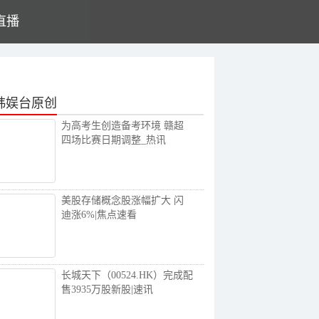
直播
韩娱台原创
为高考生创造备考环境 赣超
四场比赛日期调整_热讯
美股存储概念股涨幅扩大 闪
迪涨6%|焦点速看
长城天下（00524.HK）完成配
售3935万股新股|速讯