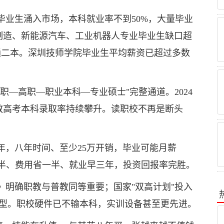
高校毕业生涌入市场，本科就业率不到50%，大量毕业
制造、新能源汽车、工业机器人专业毕业生缺口超
远超普通二本。深圳技师学院毕业生平均薪资已超过多数
职—高职—职业本科—专业硕士"完整通道。2024
教高考本科录取率持续攀升。读职校不再是断头
年，八年时间、至少25万开销，毕业可能月薪
间省一半、费用省一半、就业早三年，投资回报率完胜。
》明确职教与普教同等重要；国家"双高计划"投入
转型。职校硬件已不输本科，实训设备甚至更先进。