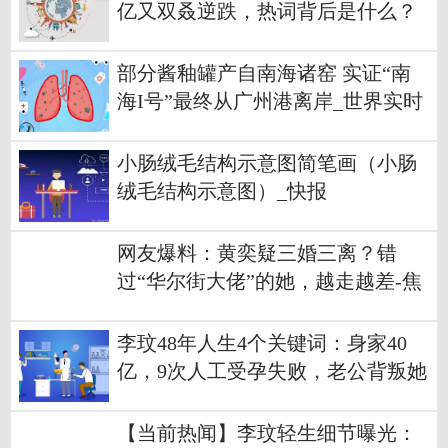
亿又双叒逆跌，热词背后是什么？
部分酱釉罐产自南海诸窑 实证“南
海I号”最终从广州港离岸_世界实时
小肠绒毛结构示意图简笔画（小肠
绒毛结构示意图）_快报
网友爆料：黄奕疑三婚三离？错
过“华尔街大佬”的她，越走越差-焦
点速看
李玟48年人生4个关键词：身家40
亿，9次人工受孕失败，老公背叛她
【当前热闻】李玟轻生细节曝光：