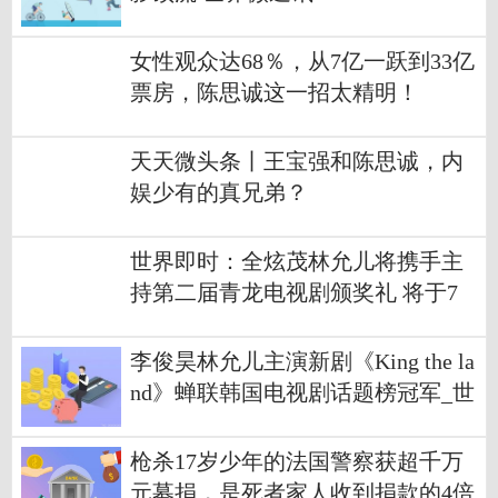
女性观众达68％，从7亿一跃到33亿
票房，陈思诚这一招太精明！
天天微头条丨王宝强和陈思诚，内
娱少有的真兄弟？
世界即时：全炫茂林允儿将携手主
持第二届青龙电视剧颁奖礼 将于7
月19日下午举行
李俊昊林允儿主演新剧《King the la
nd》蝉联韩国电视剧话题榜冠军_世
界实时
枪杀17岁少年的法国警察获超千万
元募捐，是死者家人收到捐款的4倍