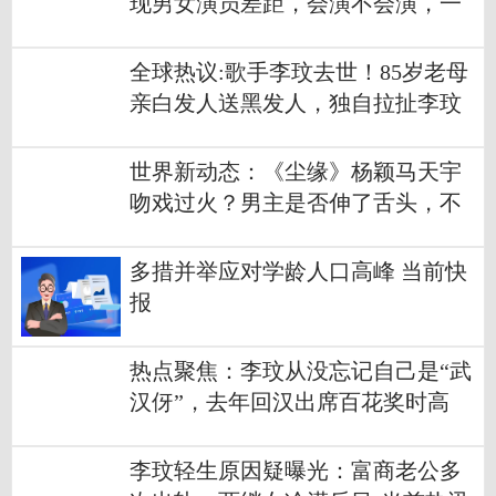
现男女演员差距，会演不会演，一
眼望穿
全球热议:歌手李玟去世！85岁老母
亲白发人送黑发人，独自拉扯李玟
长大
世界新动态：《尘缘》杨颖马天宇
吻戏过火？男主是否伸了舌头，不
必拿放大镜看
多措并举应对学龄人口高峰 当前快
报
热点聚焦：李玟从没忘记自己是“武
汉伢”，去年回汉出席百花奖时高
喊：武汉姑娘回家了
李玟轻生原因疑曝光：富商老公多