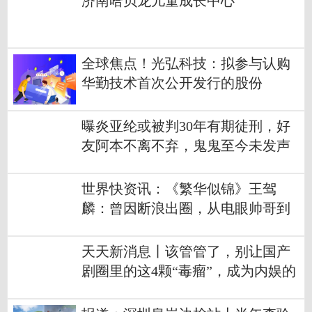
济南哈贝龙儿童成长中心
全球焦点！光弘科技：拟参与认购
华勤技术首次公开发行的股份
曝炎亚纶或被判30年有期徒刑，好
友阿本不离不弃，鬼鬼至今未发声
世界快资讯：《繁华似锦》王驾
麟：曾因断浪出圈，从电眼帅哥到
泯然众人，他太没事业心
天天新消息丨该管管了，别让国产
剧圈里的这4颗“毒瘤”，成为内娱的
痛