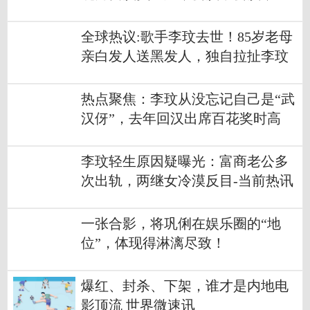
眼望穿
全球热议:歌手李玟去世！85岁老母
亲白发人送黑发人，独自拉扯李玟
长大
热点聚焦：李玟从没忘记自己是“武
汉伢”，去年回汉出席百花奖时高
喊：武汉姑娘回家了
李玟轻生原因疑曝光：富商老公多
次出轨，两继女冷漠反目-当前热讯
一张合影，将巩俐在娱乐圈的“地
位”，体现得淋漓尽致！
爆红、封杀、下架，谁才是内地电
影顶流 世界微速讯