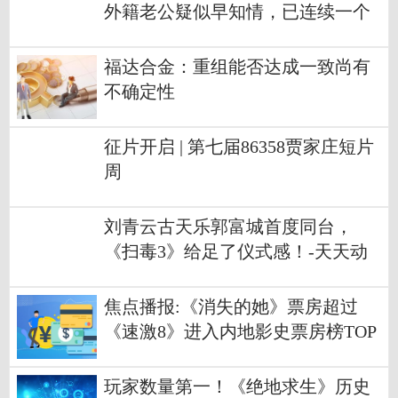
外籍老公疑似早知情，已连续一个
礼拜未去上班
福达合金：重组能否达成一致尚有
不确定性
征片开启 | 第七届86358贾家庄短片
周
刘青云古天乐郭富城首度同台，
《扫毒3》给足了仪式感！-天天动
态
焦点播报:《消失的她》票房超过
《速激8》进入内地影史票房榜TOP
20
玩家数量第一！《绝地求生》历史