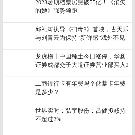
2023暑期档票房突破55亿！《消失
的她》强势领跑
邱礼涛执导《扫毒3》首映，古天乐
与刘青云为保持“新鲜感”戏外不见
面|今日看点
龙虎榜丨中国稀土今日涨停，华鑫
证券成都交子大道证券营业部买入2
668.79万元
工商银行卡有年费吗？储蓄卡年费
是多少？
世界实时：弘宇股份：吕健拟减持
不超过2%