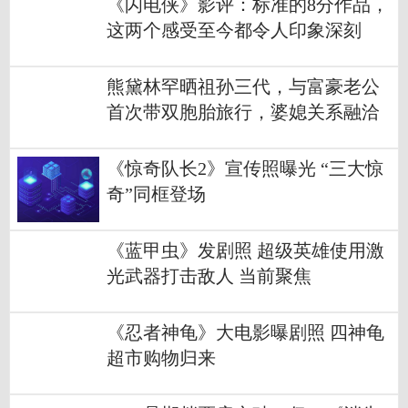
《闪电侠》影评：标准的8分作品，
这两个感受至今都令人印象深刻
熊黛林罕晒祖孙三代，与富豪老公
首次带双胞胎旅行，婆媳关系融洽
《惊奇队长2》宣传照曝光 “三大惊
奇”同框登场
《蓝甲虫》发剧照 超级英雄使用激
光武器打击敌人 当前聚焦
《忍者神龟》大电影曝剧照 四神龟
超市购物归来