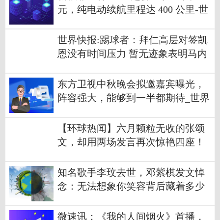
元，纯电动续航里程达 400 公里-世
界热头条
世界快报:踢球者：拜仁高层对签凯
恩没有时间压力 暂无迹象表明马内
想离队
东方卫视中秋晚会拟邀嘉宾曝光，
阵容强大，能够到一半都期待_世界
独家
【环球热闻】六月颗粒无收的张颂
文，却用两场发言再次惊艳四座！
知名歌手李玟去世，邓紫棋发文悼
念：无法想象你笑容背后藏着多少
痛-天天看点
微速讯：《我的人间烟火》首播，