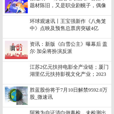
题材陈旧，又是职业剧幌子，偶像
剧实质
环球观速讯丨王宝强新作《八角笼
中》点映及预售总票房突破4亿
资讯：新版《白雪公主》曝幕后 盖
尔·加朵将扮演反派
江苏2亿元扶持电影全产业链；厦门
湖里亿元扶持影视文化产业；2023
前五个月全球票房137亿美元
胜蓝股份将于7月10日解禁9592.0万
股_微速讯
阿雅为自证清白做毒检，未检测出