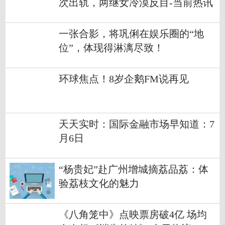
次出轨，两继女冷漠反目-当前热讯
一张合影，将巩俐在娱乐圈的“地
位”，体现得淋漓尽致！
环球焦点！8岁企鹅FM说再见
天天实时：国际金融市场早知道：7
月6日
“杨贵妃”赴广州增城摘荔品荔：体
验荔枝文化的魅力
《八角笼中》点映票房破4亿 场均