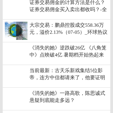
证券交易佣金的计算方法是什么？
证券交易佣金买入卖出都收吗？-全
球快看
大宗交易：鹏鼎控股成交558.36万
元，溢价2.13%（07-05）_环球热议
《消失的她》逆跌破26亿 《八角笼
中》点映破4亿 暑期档开始热起来
世界热议
当前最新：古天乐新戏集结5位影
帝，连方中信都请来了，他要证明
港片未死？
《消失的她》一路高歌，陈思诚式
悬疑到底能走多远？