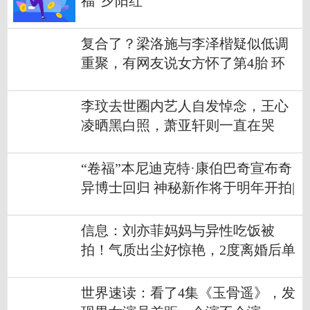
福“夕阳红”
复合了？梁洛施与李泽楷疑似低调
重聚，有网友说女方怀了第4胎 环
球观速讯
李玟去世圈内艺人自发悼念，王心
凌晒黑白照，萧亚轩则一直在哭
“卷福”本尼迪克特·康伯巴奇宣布奇
异博士回归 神秘新作将于明年开拍|
环球热文
信息：刘亦菲妈妈与异性吃饭被
拍！气质出尘好惊艳，2度离婚后单
身多年
世界速读：看了4集《玉骨遥》，发