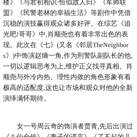
楼》《与君初相识·恰似故人归》《军师联
盟》《民警老林的幸福生活》等剧作中凭借
沉稳的演技赢得观众诸多好评。在综艺《追
光吧!哥哥》中,肖顺尧也有着非常出色的表
现。此次在《七》(又名《邻居TheNeighbor
s》)中饰演赵熵一角,作为刑警队副队长的他,
一切以逻辑思考为上,维护正义找寻真相。肖
顺尧与外冷内热、理性内敛的角色形象有着
极高的适配度,这也让市场和观众对他的全新
演绎满怀期待。
女一号周云奇的饰演者贾青,先后出演过
《八仙全传》《妻子的谎言》《了不起的儿