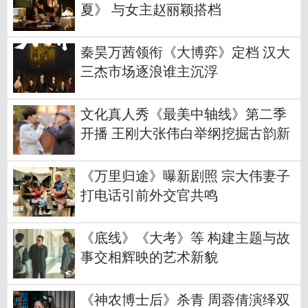
夏》 与女主赵丽颖搭档
秦昊万茜领衔《大博弈》定档 汉大
三杰市场逐浪谁主沉浮
文化真人秀《最美中轴线》第二季
开播 王刚大张伟白举纲挖掘古韵新
潮
《万里归途》曝新剧照 宗大伟妻子
打电话引前外交官共鸣
《底线》《大考》等 构建主题与故
事交相辉映的艺术新貌
《神农博士后》杀青 周蓉倩演绎双