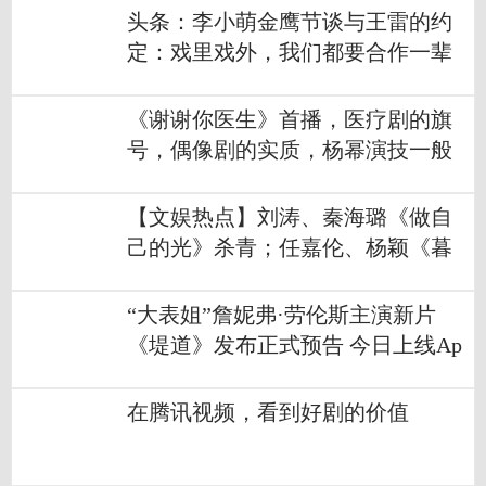
头条：李小萌金鹰节谈与王雷的约
定：戏里戏外，我们都要合作一辈
子
《谢谢你医生》首播，医疗剧的旗
号，偶像剧的实质，杨幂演技一般
【文娱热点】刘涛、秦海璐《做自
己的光》杀青；任嘉伦、杨颖《暮
色心约》官宣
“大表姐”詹妮弗·劳伦斯主演新片
《堤道》发布正式预告 今日上线Ap
ple TV+
在腾讯视频，看到好剧的价值