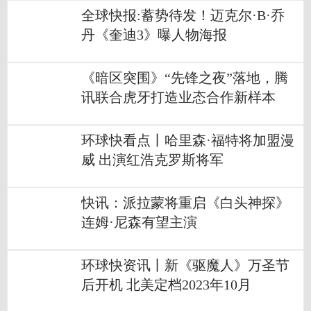
全球快报:蓄势待发！迈克尔·B·乔
丹《奎迪3》曝人物海报
《暗区突围》“先锋之夜”落地，腾
讯联合虎牙打造业态合作新样本
环球快看点丨哈里森·福特将加盟漫
威 出演红浩克罗斯将军
快讯：派拉蒙将重启《白头神探》
连姆·尼森有望主演
环球快资讯丨新《驱魔人》万圣节
后开机 北美定档2023年10月