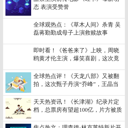
态 表演受赞誉
全球观热点：《草木人间》杀青 吴
磊蒋勤勤成母子上演救赎故事
即时看！《爸爸来了》上映，周晓
鸥黄才伦主演，爆笑喜剧，这次竟
然不烂
全球热点评！《天龙八部》又被翻
拍，这次甄子丹演“乔峰”，王晶当
编剧
天天热资讯！《长津湖》纪录片定
档，总票房有望超100亿，片方被质
疑捞钱
焦点热文：理查德·林克莱特新片开