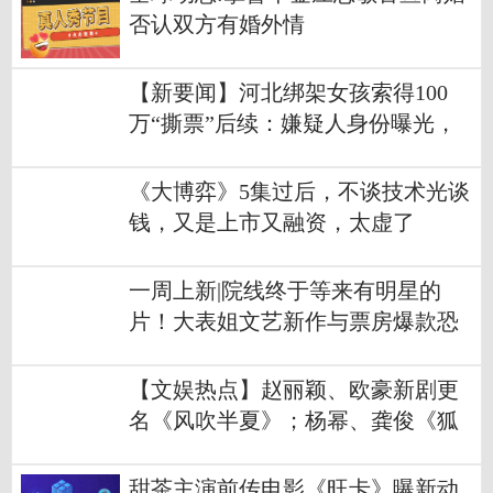
否认双方有婚外情
【新要闻】河北绑架女孩索得100
万“撕票”后续：嫌疑人身份曝光，
网友再次猜对了！
《大博弈》5集过后，不谈技术光谈
钱，又是上市又融资，太虚了
一周上新|院线终于等来有明星的
片！大表姐文艺新作与票房爆款恐
怖片黑马来袭
【文娱热点】赵丽颖、欧豪新剧更
名《风吹半夏》；杨幂、龚俊《狐
妖小红娘月红篇》杀青
甜茶主演前传电影《旺卡》曝新动