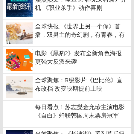
机 《职业杀手》动作喜剧
全球快报:《世界上另一个你》首
播，双男主的奇幻剧，有青春，有
甜宠
电影《黑豹2》发布全新角色海报
更强大反派来袭
全球聚焦：R级影片《巴比伦》宣
布改档 改变映期提前上映
每日看点！苏志燮金允珍主演电影
《自白》蝉联韩国周末票房冠军