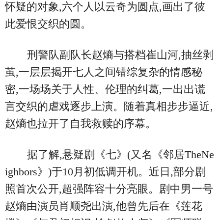
怀疑的对象,六个人以云奇为圆点,画出了彼
此爱恨交织的圆。
刑警队副队长赵熵与搭档崔山河,抽丝剥
茧,一层层揭开七人之间错综复杂的情感秘
密,一场场关于人性、伦理的纠葛,一出出谎
言交织的虐戏逐步上演。随着真相步步逼近,
赵熵也拉开了自我救赎的序幕。
据了解,悬疑剧《七》(又名《邻居TheNe
ighbors》)于10月初低调开机。近日,部分剧
照首次公开,超强阵容十分亮眼。剧中男一号
赵熵由演员肖顺尧出演,他曾先后在《莲花