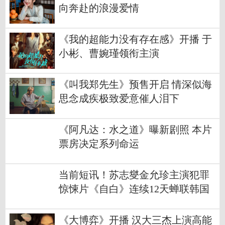
向奔赴的浪漫爱情
《我的超能力没有存在感》开播 于
小彬、曹婉瑾领衔主演
《叫我郑先生》预售开启 情深似海
思念成疾极致爱意催人泪下
《阿凡达：水之道》曝新剧照 本片
票房决定系列命运
当前短讯！苏志燮金允珍主演犯罪
惊悚片《自白》连续12天蝉联韩国
票房冠军
《大博弈》开播 汉大三杰上演高能