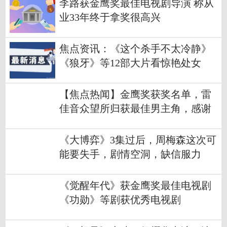
李路获金鹰奖最佳电视剧导演 称从
业33年终于拿奖很高兴
焦点资讯：《这个杀手不太冷静》
《狼牙》等12部大片看惊艳处女
作！11月7日1905APP佳作连播
【焦点热闻】金鹰奖获奖名单，雷
佳音众望所归获最佳男主角，感谢
师哥于和伟
《大博弈》3集过后，周梅森这次可
能要失手，剧情空洞，缺信服力
《觉醒年代》获金鹰奖最佳电视剧
《功勋》等剧获优秀电视剧