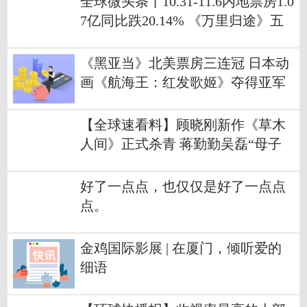
全球微头条丨10.31-11.6内地票房1.0
7亿同比跌20.14% 《万里归途》五
连冠累计破15亿
《黑亚当》北美票房三连冠 日本动
画《航海王：红发歌姬》夺得亚军
【全球速看料】顾晓刚新作《草木
人间》正式杀青 蒋勤勤吴磊“母子
档”演绎现代版目莲救母
好了一点点，也仅仅是好了一点点
点。
金鸡国际影展 | 在厦门，倾听爱的
细语