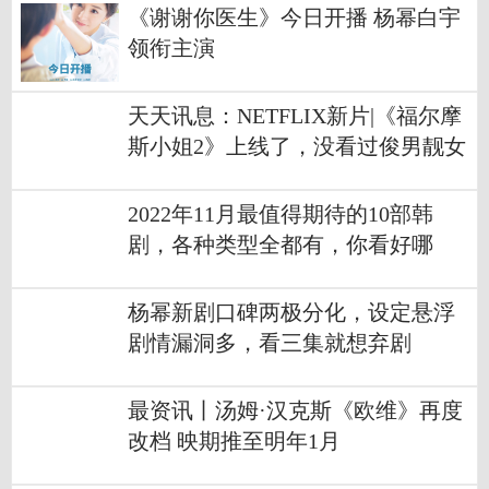
《谢谢你医生》今日开播 杨幂白宇
领衔主演
天天讯息：NETFLIX新片|《福尔摩
斯小姐2》上线了，没看过俊男靓女
的赶紧看
2022年11月最值得期待的10部韩
剧，各种类型全都有，你看好哪
部？
杨幂新剧口碑两极分化，设定悬浮
剧情漏洞多，看三集就想弃剧
最资讯丨汤姆·汉克斯《欧维》再度
改档 映期推至明年1月