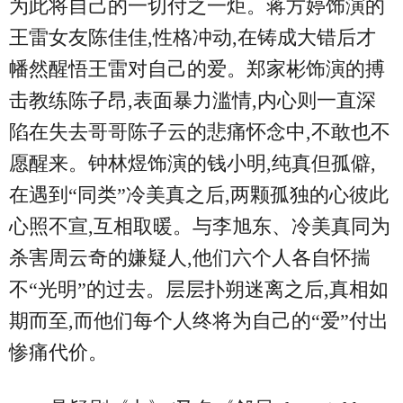
为此将自己的一切付之一炬。蒋方婷饰演的
王雷女友陈佳佳,性格冲动,在铸成大错后才
幡然醒悟王雷对自己的爱。郑家彬饰演的搏
击教练陈子昂,表面暴力滥情,内心则一直深
陷在失去哥哥陈子云的悲痛怀念中,不敢也不
愿醒来。钟林煜饰演的钱小明,纯真但孤僻,
在遇到“同类”冷美真之后,两颗孤独的心彼此
心照不宣,互相取暖。与李旭东、冷美真同为
杀害周云奇的嫌疑人,他们六个人各自怀揣
不“光明”的过去。层层扑朔迷离之后,真相如
期而至,而他们每个人终将为自己的“爱”付出
惨痛代价。