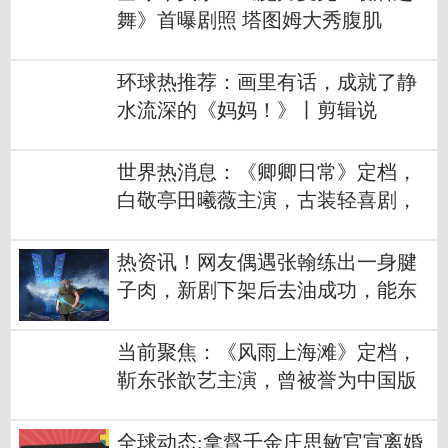
舞》首曝剧照 塔图姆大秀腹肌
环球热推荐：画里有话，成就了静
水流深的《妈妈！》丨剪辑说
世界热消息：《卿卿日常》定档，
白敬亭田曦薇主演，古装轻喜剧，
甜宠大戏
热资讯！网友偶遇张翰练出一身腱
子肉，新剧下架后去油成功，能东
山再起吗
当前聚焦：《风雨上海滩》定档，
靳东张歆艺主演，曾被誉为中国版
《大长今》
全球动态:拿督千金庄思敏官宣离婚