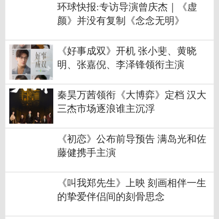
环球快报:专访导演曾庆杰｜《虚
颜》并没有复制《念念无明》
《好事成双》开机 张小斐、黄晓
明、张嘉倪、李泽锋领衔主演
秦昊万茜领衔《大博弈》定档 汉大
三杰市场逐浪谁主沉浮
《初恋》公布前导预告 满岛光和佐
藤健携手主演
《叫我郑先生》上映 刻画相伴一生
的挚爱伴侣间的刻骨思念