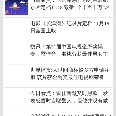
当前聚焦：《长津湖》系列幕后纪
录片定档11.18 致敬“个十百千万”名
最可爱的人
电影《长津湖》纪录片定档 11月18
日全国上映
快讯！第31届中国电视金鹰奖揭
晓，雷佳音、殷桃分获最佳男女主
角
世界播报:人世间商标被多方申请注
册 该片获金鹰奖最佳电视剧荣誉
今日看点：雷佳音颁奖时黑脸、发
表感言时自嘲丢人，但他并没有做
错