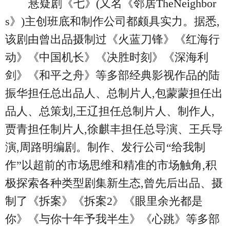
悬疑剧《七》(又名《邻居TheNeighbor
s》)主创班底和制作公司都颇具实力。据悉,
该剧由曾出品摄制过《火蓝刀锋》《红海行
动》《中国机长》《决胜时刻》《深海利
剑》《和平之舟》等多部经典影视作品的陆
振华担任总出品人、总制片人,包蒙蒙担任出
品人、总策划,王辽担任总制片人、制作人,
贾青担任制片人,徐麒丰担任总导演、王兵导
演,周路明编剧。制作、发行公司“给我制
作”以超前的市场思维和精准的市场触角,积
极探索各种类型剧集新生态,曾先后出品、摄
制了《拆案》《拆案2》《眼里余光都是
你》《与你十年予我半生》《心跳》等多部