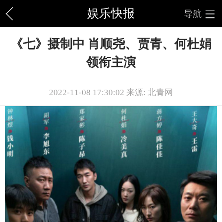
娱乐快报
导航
《七》摄制中 肖顺尧、贾青、何杜娟
领衔主演
2022-11-08 17:30:02 来源: 北青网