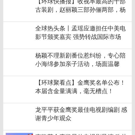
【环球快播报】收视率最高的十部
古装剧，赵丽颖三部孙俪两部，杨
幂仅一部上榜
全球热头条丨孟瑶应邀担任中美电
影节颁奖嘉宾 强势转战国际市场
杨颖不理新剧番位惹纠纷，专心陪
小海绵参加亲子活动，场面温馨
【环球聚看点】金鹰奖名单公布！
本届含金量满满，毫无槽点！
龙平平获金鹰奖最佳电视剧编剧 感
谢青少年观众