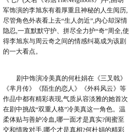
军饰演的李旭东有着厚重且神秘的人生阅历,
尽管角色外表看上去“生人勿近”,内心却深情
隐忍,一直默默守护、拼尽全力护“奇”周全,使
得李旭东与周云奇之间的情感纠葛成为该剧
的一大看点。
剧中饰演冷美真的何杜娟在《三叉戟》
《芈月传》《陌生的恋人》《外科风云》等
作品中都有精彩表现,气质从容淡雅的她首次
在剧中挑战“双重人格”冷美真这一角色。温
柔体贴与善妒冷血,哪一面才是真实?闺蜜至
交和情敌对手,哪个才是真相?何杜娟的精彩