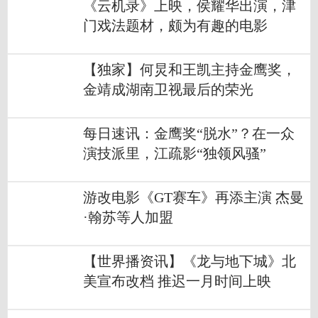
《云机录》上映，侯耀华出演，津
门戏法题材，颇为有趣的电影
【独家】何炅和王凯主持金鹰奖，
金靖成湖南卫视最后的荣光
每日速讯：金鹰奖“脱水”？在一众
演技派里，江疏影“独领风骚”
游改电影《GT赛车》再添主演 杰曼
·翰苏等人加盟
【世界播资讯】《龙与地下城》北
美宣布改档 推迟一月时间上映