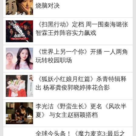
烧脑对决
《扫黑行动》定档 周一围秦海璐张
智霖王炸阵容实力飙戏
《世界上另一个你》开播 一人两角
玩转校园职场
《狐妖小红娘月红篇》杀青特辑释
出 杨幂龚俊郭晓婷捧花合影
李光洁《野蛮生长》更名《风吹半
夏》 与女主赵丽颖搭档
全球今头条！《魔力麦克3:最后之