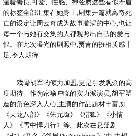
温暖善良,可爱、性感、神经质这些看似矛盾
的标签全部汇集在她身上,剧集开篇就离奇死
亡的设定让周云奇成为故事漩涡的中心,也让
每一个与她有交集的人都观照出自己的爱与
恨。在此次曝光的剧照中,贾青的扮相质感十
足,令人期待。
戏骨胡军的倾力加盟,更是引发观众的高
度期待。作为家喻户晓的实力派演员,胡军塑
造的角色深入人心,主演的作品题材丰富,如
《天龙八部》《朱元璋》《猎狐》《小情
人》《雪中悍刀行》等。此次在悬疑剧
《七》(又名《邻居TheNeighbors》)中,由胡