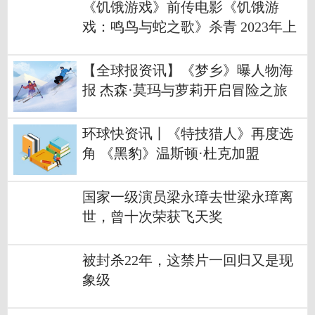
《饥饿游戏》前传电影《饥饿游
戏：鸣鸟与蛇之歌》杀青 2023年上
映
【全球报资讯】《梦乡》曝人物海
报 杰森·莫玛与萝莉开启冒险之旅
环球快资讯丨《特技猎人》再度选
角 《黑豹》温斯顿·杜克加盟
国家一级演员梁永璋去世梁永璋离
世，曾十次荣获飞天奖
被封杀22年，这禁片一回归又是现
象级