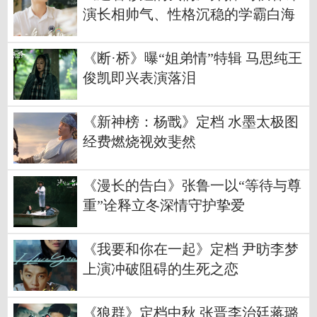
演长相帅气、性格沉稳的学霸白海
川
《断·桥》曝“姐弟情”特辑 马思纯王
俊凯即兴表演落泪
《新神榜：杨戬》定档 水墨太极图
经费燃烧视效斐然
《漫长的告白》张鲁一以“等待与尊
重”诠释立冬深情守护挚爱
《我要和你在一起》定档 尹昉李梦
上演冲破阻碍的生死之恋
《狼群》定档中秋 张晋李治廷蒋璐