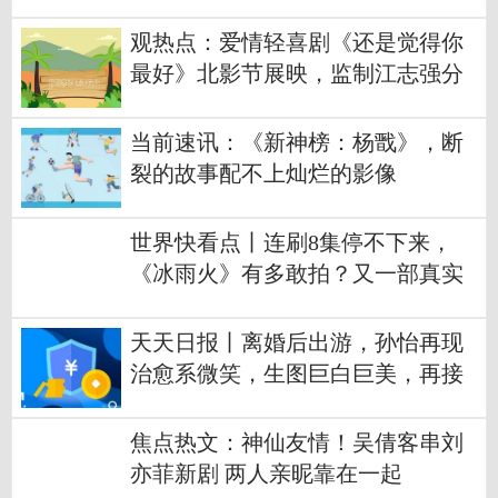
观热点：爱情轻喜剧《还是觉得你
最好》北影节展映，监制江志强分
享幕后故事
当前速讯：《新神榜：杨戬》，断
裂的故事配不上灿烂的影像
世界快看点丨连刷8集停不下来，
《冰雨火》有多敢拍？又一部真实
感爆棚刑侦剧
天天日报丨离婚后出游，孙怡再现
治愈系微笑，生图巨白巨美，再接
几部偶像剧吧
焦点热文：神仙友情！吴倩客串刘
亦菲新剧 两人亲昵靠在一起