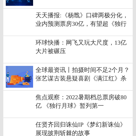
天天播报:《杨戬》口碑两极分化，
业内预测票房30亿，有望超《独行
月球》
环球快播：网飞又玩大尺度，13亿
大片被碾压
全球最资讯丨拍摄时间不足2个月？
张艺谋古装悬疑喜剧《满江红》杀
青
焦点观察：2022暑期档总票房破80
亿 《独行月球》暂列第一
任贤齐回归诛仙IP《梦幻新诛仙》
展现披荆斩棘的故事