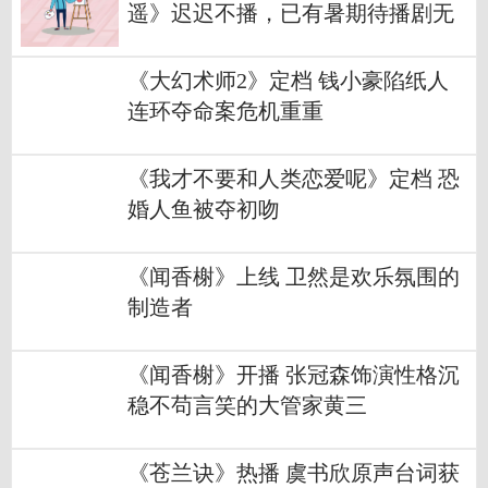
遥》迟迟不播，已有暑期待播剧无
奈撤档
《大幻术师2》定档 钱小豪陷纸人
连环夺命案危机重重
《我才不要和人类恋爱呢》定档 恐
婚人鱼被夺初吻
《闻香榭》上线 卫然是欢乐氛围的
制造者
《闻香榭》开播 张冠森饰演性格沉
稳不苟言笑的大管家黄三
《苍兰诀》热播 虞书欣原声台词获