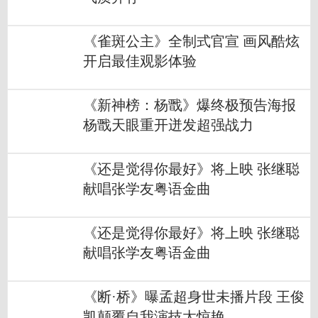
《雀斑公主》全制式官宣 画风酷炫
开启最佳观影体验
《新神榜：杨戬》爆终极预告海报
杨戬天眼重开迸发超强战力
《还是觉得你最好》将上映 张继聪
献唱张学友粤语金曲
《还是觉得你最好》将上映 张继聪
献唱张学友粤语金曲
《断·桥》曝孟超身世未播片段 王俊
凯颠覆自我演技太惊艳