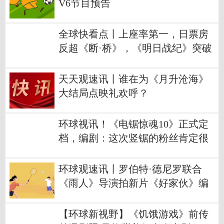
V6节目预告
全球快看点丨上座率第一，日票房
反超《断·桥》，《明日战纪》突破
4亿元！
天天观速讯丨谁在为《月升沧海》
大结局点映礼欢呼？
环球视讯！《电锯惊魂10》正式定
档，编剧：这次竖锯的粉丝肯定很
高兴
环球观速讯丨罗伯特·德尼罗联合
《雨人》导演拍新片《好家伙》编
剧负责剧本
【环球新视野】《饥饿游戏》前传