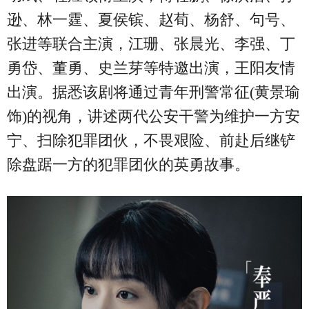
逊、林一霆、夏侯镔、赵荀、杨舒、句号、
张进等联合主演，江珊、张晨光、李强、丁
勇岱、董勇、史兰芽等特邀出演，王阳友情
出演。据悉该剧将通过青年刑警常征(黄景瑜
饰)的视角，讲述两代公安干警为维护一方安
宁、扫除犯罪团伙，不畏艰险、前赴后继铲
除盘踞一方的犯罪团伙的英勇故事。