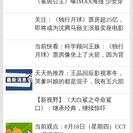
《雀斑公主》曝IMAX海报 少女穿
梭元宇宙开启奇妙历险
关注：《独行月球》票房超25亿，
即将成为沈腾马丽主演最卖座电影
当前快看：科学顾问王姝：《独行
月球》票房像坐上了火箭，因为背
后有真正的火箭工程师
天天热推荐：王晶回应影视寒冬，
哭爹叫娘的都是混子，我有五六部
戏在筹备
【新视野】《大白鲨之夺命鲨
口》：继承经典，继续惊吓
当前观点：8月18日（星期四）CCT