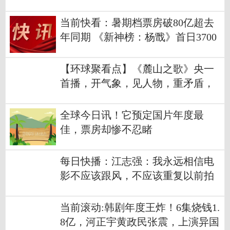
亿暂居年榜第三
当前快看：暑期档票房破80亿超去
年同期 《新神榜：杨戬》首日3700
万
【环球聚看点】《麓山之歌》央一
首播，开气象，见人物，重矛盾，
果然是编导王炸
全球今日讯！它预定国片年度最
佳，票房却惨不忍睹
每日快播：江志强：我永远相信电
影不应该跟风，不应该重复以前拍
过的东西
当前滚动:韩剧年度王炸！6集烧钱1.
8亿，河正宇黄政民张震，上演异国