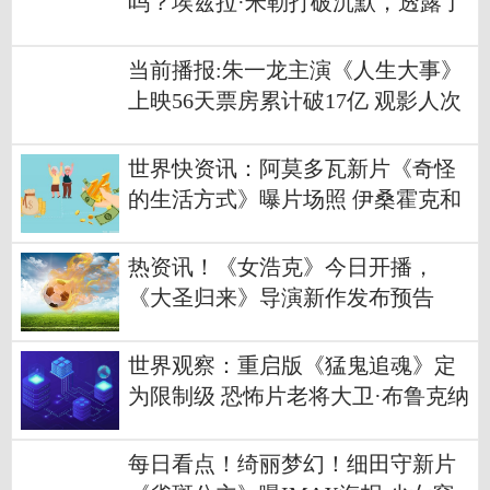
吗？埃兹拉·米勒打破沉默，透露了
他的现状
当前播报:朱一龙主演《人生大事》
上映56天票房累计破17亿 观影人次
达4223.7万
世界快资讯：阿莫多瓦新片《奇怪
的生活方式》曝片场照 伊桑霍克和
佩德罗·帕斯卡主演
热资讯！《女浩克》今日开播，
《大圣归来》导演新作发布预告
世界观察：重启版《猛鬼追魂》定
为限制级 恐怖片老将大卫·布鲁克纳
执导筒
每日看点！绮丽梦幻！细田守新片