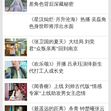
差角色背后深藏秘密
《星汉灿烂·月升沧海》热播 吴磊角
色身世即将浮出水面
《张卫国的夏天》大结局 刘奕
君“众叛亲离”回到南京
《欢乐颂3》开播 吕承珏演绎新生
代打工人成长史
《闻香榭》上线 刘帅古代版“情感
专家”上线助攻男女主恋情
《最遥远的距离》杀青 钟楚曦张云