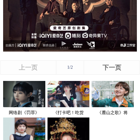
上一页
下一页
1/2
网络剧《罚罪》
《打卡吧！吃货
《麓山之歌》将