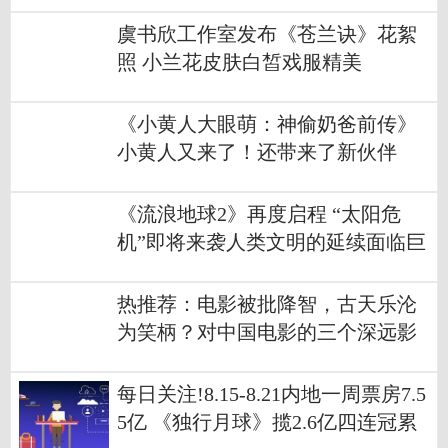
虞书欣工作室发布《苍兰诀》花絮
照 小兰花皮肤白皙戏服精美
《小黄人大眼萌：神偷奶爸前传》
小黄人又来了！还带来了新伙伴
《流浪地球2》再度启程 “太阳危
机”即将来袭人类文明的延续面临巨
大挑战
热推荐：电影被批降智，古天乐沦
为笑柄？对中国电影的三个深远影
响已形成
每日关注!8.15-8.21内地一周票房7.5
5亿 《独行月球》揽2.6亿四连冠累