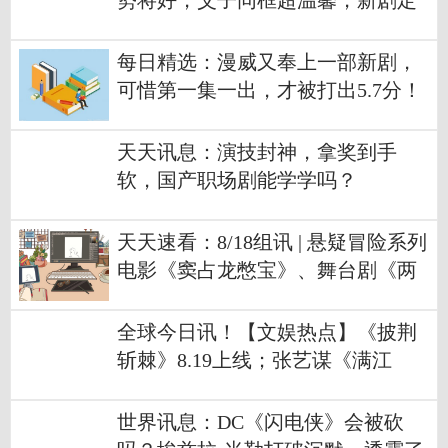
势将好，父子同框超温馨，新剧定
档4月播出
每日精选：漫威又奉上一部新剧，
可惜第一集一出，才被打出5.7分！
天天讯息：演技封神，拿奖到手
软，国产职场剧能学学吗？
天天速看：8/18组讯 | 悬疑冒险系列
电影《窦占龙憋宝》、舞台剧《两
京十五日》等
全球今日讯！【文娱热点】《披荆
斩棘》8.19上线；张艺谋《满江
红》杀青
世界讯息：DC《闪电侠》会被砍