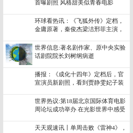
首曝剧照 风格甜美似青春电影
环球看热讯：《飞狐外传》定档，
金庸原著，秦俊杰梁洁邢菲主演，
经典武侠大剧
世界信息:著名剧作家、原中央实验
话剧院院长刘树纲病逝
播报：《成化十四年》定档后，官
宣演员新剧照，看到贾静雯妃子装
心动了
世界热议:第18届北京国际体育电影
周论坛成功举办 在光影世界中感受
体育魅力
天天观速讯丨单周击败《雷神4》，