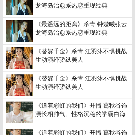
龙海岛治愈系热恋重现经典
《最遥远的距离》杀青 钟楚曦张云
龙海岛治愈系热恋重现经典
《替嫁千金》杀青 江羽沐不惧挑战
生动演绎骄纵美人
《替嫁千金》杀青 江羽沐不惧挑战
生动演绎骄纵美人
《追着彩虹的我们》开播 葛秋谷饰
演长相帅气、性格沉稳的学霸白海
川
《追着彩虹的我们》开播 葛秋谷饰