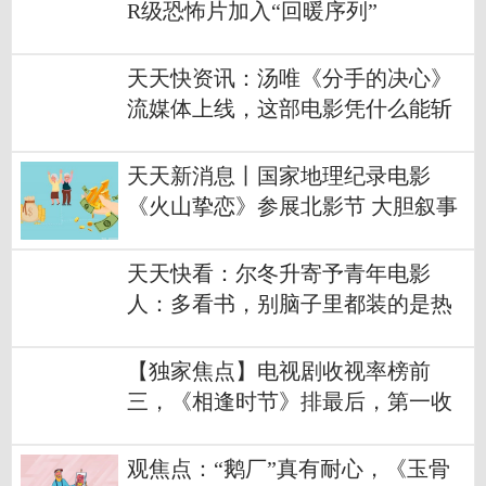
R级恐怖片加入“回暖序列”
天天快资讯：汤唯《分手的决心》
流媒体上线，这部电影凭什么能斩
获戛纳大奖？
天天新消息丨国家地理纪录电影
《火山挚恋》参展北影节 大胆叙事
开启环球视野 非凡故事激励探险之
梦
天天快看：尔冬升寄予青年电影
人：多看书，别脑子里都装的是热
搜，跟你有关吗？
【独家焦点】电视剧收视率榜前
三，《相逢时节》排最后，第一收
视高达1.341%
观焦点：“鹅厂”真有耐心，《玉骨