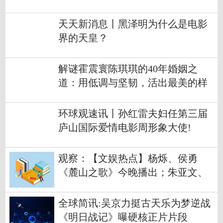
天天新消息丨黑泽明为什么是电影
界的天皇？
解谜霍震寰陈琪琪的40年婚姻之
道：用低调与坚韧，活出最美的样
子
环球观速讯丨孙红雷夫妇任第三届
庐山国际爱情电影周形象大使!
观察：【文娱热点】杨烁、侯勇
《麓山之歌》今晚播出；朱亚文、
万茜《商业调查师》即将开播
全球简讯:吴京力挺古天乐为梦逆战
《明日战记》曝硬核正片片段