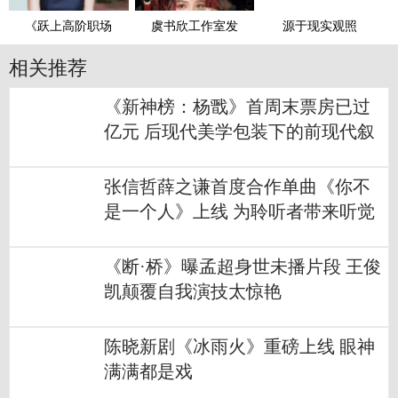
《跃上高阶职场
虞书欣工作室发
源于现实观照
相关推荐
《新神榜：杨戬》首周末票房已过
亿元 后现代美学包装下的前现代叙
事
张信哲薛之谦首度合作单曲《你不
是一个人》上线 为聆听者带来听觉
体验
《断·桥》曝孟超身世未播片段 王俊
凯颠覆自我演技太惊艳
陈晓新剧《冰雨火》重磅上线 眼神
满满都是戏