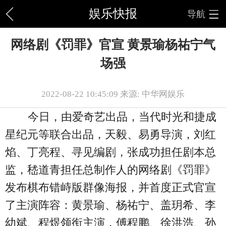
娱乐快报
导航
网络剧《罚罪》官宣 黄景瑜杨祐宁气
场强
2022-08-22 10:45:09 来源: 中华网娱乐
今日，由爱奇艺出品，当代时光和捷成
星纪元等联合出品，天毅、易勇导演，刘红
焰、丁亮程、寻见编剧，张成功担任剧本总
监，嵇道青担任总制作人的网络剧《罚罪》
发布棋布错峙版群像海报，并首度正式官宣
了主演阵容：黄景瑜、杨祐宁、盖玥希、李
幼斌、程煜领衔主演，傅程鹏、徐洪浩、孙