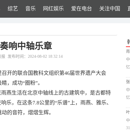
牌
综艺
音乐
网红娱乐
爱在电台
关注中国
奏响中轴乐章
肖
日报
发布时间：2024-08-02 18:32:14
中
忆
召开的联合国教科文组织第46届世界遗产大会
张
睛，成功“圈粉”。
中
京雨燕生活在北京中轴线上的古建筑中，是古都特
忆
响乐，在这条7.8公里的“乐谱”上，雨燕、雅乐、
跳动的音符，熠熠生辉。
叶
中
3