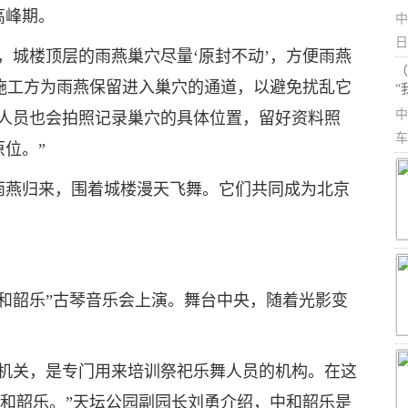
高峰期。
中
日
，城楼顶层的雨燕巢穴尽量‘原封不动’，方便雨燕
（
，施工方为雨燕保留进入巢穴的通道，以避免扰乱它
“
中
工人员也会拍照记录巢穴的具体位置，留好资料照
车
位。”
雨燕归来，围着城楼漫天飞舞。它们共同成为北京
和韶乐”古琴音乐会上演。舞台中央，随着光影变
的机关，是专门用来培训祭祀乐舞人员的机构。在这
中和韶乐。”天坛公园副园长刘勇介绍，中和韶乐是