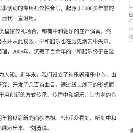
事活动的专用礼仪性音乐，起源于3000多年前的
巴
，清代一直沿用。
若
中
各类皇家仪礼场合，都有中和韶乐的庄严演奏。然
地
蛮侵占并从此衰败，中和韶乐也在历史烟云中失声。
整理，2006年，沉寂了百余年的中和韶乐终于在这
鲜为人知。近年来，我们设立了神乐署雅乐中心，由
研究、开发了几百首曲目，通过线上线下的形式面
力于用创新的方式传承、传播中和韶乐，让古老的音
明年将以崭新的面貌亮相。“让观众看到、听到中和
展示出来。”刘勇说。