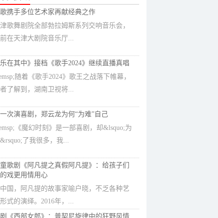
歌携手多位艺术家再献经典之作
津歌舞剧院全部勃拉姆斯系列交响音乐会，
前在天津大剧院音乐厅...
乐在其中》接档《歌手2024》继续直播真唱
emsp;随着《歌手2024》歌王之战落下帷幕，
者了解到，湖南卫视将...
一次演喜剧，郑云龙为何“为难”自己
emsp;《魔幻时刻》是一部喜剧，却&lsquo;为
&rsquo;了我很多，我...
童歌剧《阿凡提之真假阿凡提》：给孩子们
的戏更用情用心
中国，阿凡提的故事家喻户晓，不乏各种艺
形式的演绎。2016年，...
剧《西部女郎》：普契尼旋律中的狂野风情