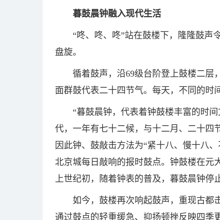
暮鼓晨钟融入现代生活
“咚、咚、咚”站在鼓楼下，隆隆鼓声
盘旋。
循着鼓声，沿69级台阶登上鼓楼二层，
面群鼓代表二十四节气。每天，不同的时
“暮鼓晨钟，代表着钟鼓楼丰富的时间
代，一年有七十二候，与十二月、二十四节
因此钟、鼓敲击方法为“紧十八、慢十八、不
北京城每日敲响的报时鼓点。钟鼓楼在元大
上世纪初，随着钟表的普及，暮鼓晨钟停止
如今，鼓楼再次响起鼓声，重现古都
通过鼓点的轻重缓急、抑扬顿挫反映四季