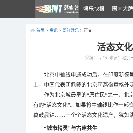
娱乐快报
国内大
首页
>
资讯
>
网红娱乐
> 正文
活态文化
采编：hyt15
来源：北京
北京中轴线申遗成功后，在印度新德里
上，中国代表团佩戴的北京雨燕徽章格外吸
作为北京城最早的“原住民”之一，北
有的“活态文化”。如果将中轴线比作一部交
暮鼓晨钟……一个个活态文化遗产，犹如
“城市精灵”与古建共生