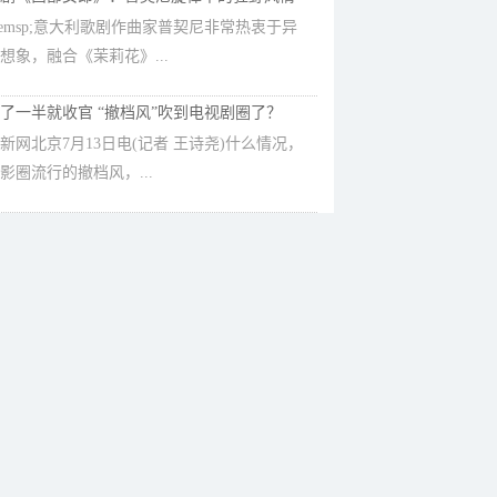
emsp;意大利歌剧作曲家普契尼非常热衷于异
想象，融合《茉莉花》...
了一半就收官 “撤档风”吹到电视剧圈了？
新网北京7月13日电(记者 王诗尧)什么情况，
影圈流行的撤档风，...