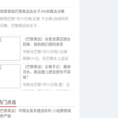
雨霏晋级巴黎奥运会女子200米蝶泳决赛
新网巴黎7月31日电(记者 卞立群)当地时间
1日晚，巴黎奥运会女子...
（巴黎奥运）谷爱凌遇见跳台
双姝：我和她们感同身受
中新社巴黎7月31日电 (记者
邢翀)31日，在巴黎水上运动
中心的新闻...
（巴黎奥运）记者手记：塞纳
河水，奥运健儿想说爱你不容
易？
中新社巴黎7月31日电 题：记
者手记：塞纳河水，奥运健儿
想说爱你不...
热门点击
巴黎奥运）中国女篮关键战失利 小组赛晋级
势严峻