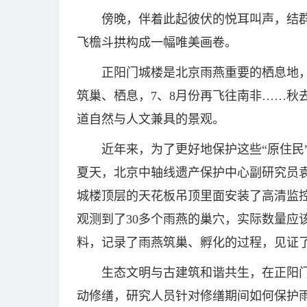
傍晚，伴着此起彼伏的悦耳叫声，结
飞檐斗拱构成一幅唯美画卷。
正阳门城楼是北京雨燕重要的栖息地
筑巢、栖息，7、8月份再飞往南非……秋
道自然与人文兼具的景观。
近年来，为了更好地保护这些“原住民
夏天，北京中轴线遗产保护中心副研究员袁
城楼顶层的天花板吊顶里面安装了高清监控
观测到了30多个雨燕的巢穴，实际数量应
料，记录了雨燕筑巢、孵化的过程，见证了
生态文明与古建筑和谐共生，在正阳门
动修缮，研究人员针对修缮期间如何保护