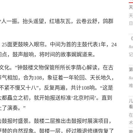
天
天
令人一振。抬头遥望，红墙灰瓦，云卷云舒，鸽群
日
《
25面更鼓映入眼帘。中间为首的主鼓代表1年，24
&
间点，鼓声敲响，将时间的故事娓娓道来。
记
文化。”钟鼓楼文物保管所所长李荫心解读，在古
第
气相加，合为108，象征着一年轮回、天长地久，
&
难
紧不慢又十八”，反复两遍，共计108响。“这是
都矗立之初，就开始报送标准‘北京时间’。直到
儿
看
了演奏。”
在
击鼓报时盛景。鼓楼二层推出击鼓报时展演项目，
术
更替的自然现象。鼓楼一层，经过腾退修缮恢复了
歌