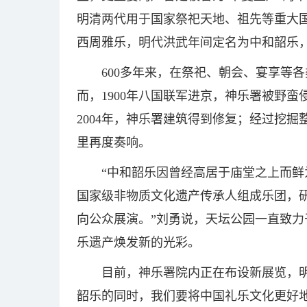
明清两代用于国家祭祀天地、祖先等重大国
西周雅乐，明代洪武年间定名为中和韶乐
600多年来，在祭祀、朝会、宴享等
而，1900年八国联军进京，神乐署被野
2004年，神乐署建筑得到修复；经过挖掘
里再度奏响。
“中和韶乐因曾经高居于庙堂之上而
国家级非物质文化遗产传承人组成乐团，
向公众展演。”刘勇说，天坛公园一直致
乐遗产焕发新的光彩。
目前，神乐署院内正在布设新展览，
韶乐的同时，我们要将中国礼乐文化更好地