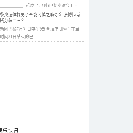
郝凌宇 邢翀)巴黎奥运会31日
决出跳水...
黎奥运体操男子全能冈慎之助夺金 张博恒肖
腾分获二三名
新网巴黎7月31日电(记者 郝凌宇 邢翀) 在当
时间31日结束的巴...
娱乐快讯