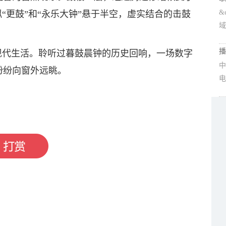
&
“更鼓”和“永乐大钟”悬于半空，虚实结合的击鼓
域
播
现代生活。聆听过暮鼓晨钟的历史回响，一场数字
中
纷纷向窗外远眺。
电