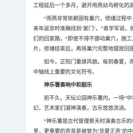
工程延后一个多月，避开雨燕幼鸟孵化的
“雨燕非常依赖固有巢穴，修缮过程中
来年返京时准确找到‘家门’。”袁学军说
们的回家路，“即使不得不挪动巢穴，施
片，修缮结束后，再将巢穴完整地摆放回原
如今，正阳门重焕风貌。每到春夏，
中轴线上重要的文化符号。
神乐署奏响中和韶乐
前不久，天坛公园神乐署内，一场“中
幻，艺术家们凝神演奏，古乐悠悠流淌。
“神乐署是古代管理祭天时演奏古乐
里，更重要的声音是被誉为‘华夏正声’的