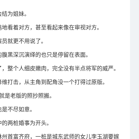
会结为姐妹。
鸡地看着对方，甚至看起来像在审视对方。
演员就更不用说了。
的腹黑深沉演绎的也只是停留在表面。
了，整个人细皮嫩肉，完全没有半点将军的威严。
降维打击，从主角到配角没一个打得过原版。
全就是老版的照抄照搬。
也是不尽如意。
中的两桩婚事为开头。
林州首富齐府，一桩是城东武师的女儿李玉湖要嫁