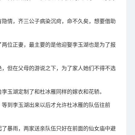
有隐情，齐三公子病染沉疴，命不久矣，想要借助
了两位正妻，最主要的是他迎娶李玉湖也是为了报
绝，但在父母的游说之下，为了家人她们不得不选
给李玉湖定制了和杜冰雁同样的嫁衣和花轿。
，等到李玉湖出来以后才允许杜冰雁的队伍往前
起了暴雨，两家送亲队伍只好在前面的仙女庙中避