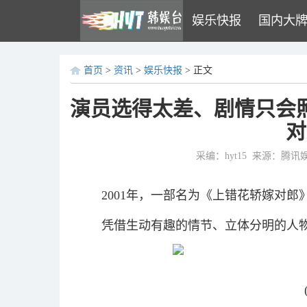
娱乐快报
国内大
首页
>
资讯
>
娱乐快报
> 正文
演员选得太差、剧情只会
对
采编：hyt15
来源：腾讯
2001年，一部名为《上错花轿嫁对
凭借生动有趣的情节、立体分明的人