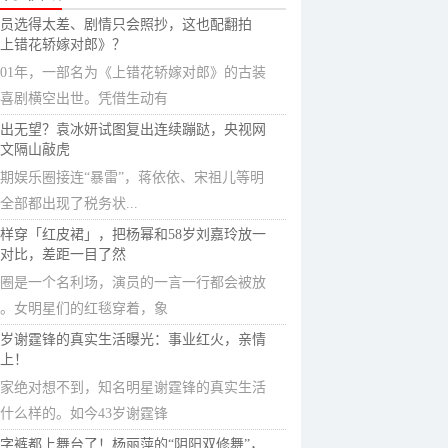
员选得太差、剧情只会照抄，这也配翻拍
上错花轿嫁对郎》？
001年，一部名为《上错花轿嫁对郎》的古装
喜剧横空出世。凭借生动有
出无望？袁冰妍试图复出连续蹦跶，央视网
文隔山敲虎
期娱乐圈接连“暴雷”，蒋依依、宋祖儿等明
全部都出现了税务状...
样穿「红皮裙」，把杨幂和58岁刘嘉玲放一
对比，差距一目了然
圈是一个名利场，演员的一言一行都会被放
。女明星们的红毯穿着，象
3岁谢霆锋的真实生活曝光：事业红火，亲情
上！
家绝对想不到，知名明星谢霆锋的真实生活
什么样的。如今43岁谢霆锋
字裤都上舞台了！杨丽萍的“阴阳双修舞”，