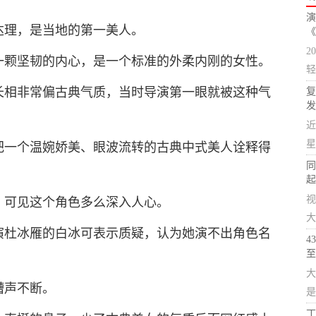
演
达理，是当地的第一美人。
《
2
一颗坚韧的内心，是一个标准的外柔内刚的女性。
轻
长相非常偏古典气质，当时导演第一眼就被这种气
复
发
近
星
把一个温婉娇美、眼波流转的古典中式美人诠释得
同
起
视
，可见这个角色多么深入人心。
大
演杜冰雁的白冰可表示质疑，认为她演不出角色名
4
至
大
槽声不断。
是
丁