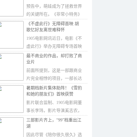
预告中，萌娃成为了拯救世界
的关键所在。《非常小特务》
系列共有四部，
《不虚此行》无障碍首映 胡
歌忆好友离世难释怀
1905电影网讯近日，电影《不
虚此行》举办无障碍专场首映
礼，50余位视障
最不商业的作品，却打败了商
业片
前面所提到，这是一部跟商业
片完全相悖的项目，一部长达
3小时的人物传
暑期档新片集体助阵！《雪豹
和她的朋友们》首映获赞
影片联合监制、1905电影网董
事长李玮，影片导演奚志农，
摄影师柯炫晖等
三部影片齐上，“99”档重出江
湖
因此尽管《陪你很久很久》选