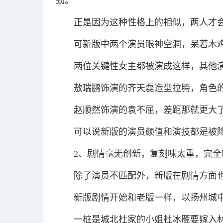
劲。
正是因为这种性格上的相似，两人才
可新版中两个演员眼神空洞，呆若木
两位关键性女主都被演成这样，其他
敖瑞鹏饰演的齐天磊造型拉胯，角色
赵顺然饰演的袁不屈，差距那就更大
可以说新版的演员颜值和演技都是被
2、剧情毫无创新，复刻味太重，完
除了演员不匹配外，新版在剧情方面
新版剧情开始和老版一样，以扬州城
一桩是城北杜家的小姐杜冰雁要嫁入