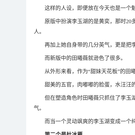
这样的人设，即便放在今天也是一个
原版中扮演李玉湖的是黄奕，那时20
人。
再加上她自身带的几分英气，更是把
而新版中的田曦薇就逊色了很多。
从外形来看，作为“甜妹天花板”的田
甜美的五官，肉嘟嘟的脸蛋，水汪汪
但在塑造角色时田曦薇只抓住了李玉
气。
而当一个灵动飒爽的李玉湖变成一个
第二个是杜冰雁。