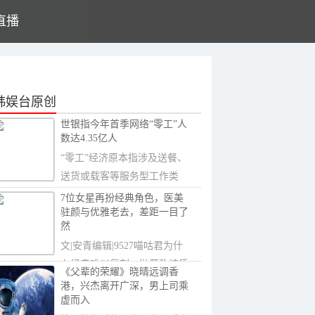
直播
韩娱台原创
世银指今年首季网络“零工”人
数达4.35亿人
“零工”经济原本指涉及送餐、
送货或载客等服务型工作类
别，新冠疫...
7位女星再扮经典角色，医美
驻颜与优雅老去，差距一目了
然
文|安青编辑|9527喵咕君为什
么经典难以复刻，抛开改编质
《父辈的荣耀》晓晴远调香
量，幕后团队的
港，兴杰离开广深，男上司乘
虚而入