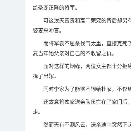
给圣宠正隆的将军。
可这泼天富贵和高门荣宠的背后却另
娶妻来冲喜。
而将军袁不屈杀伐气太重，直接克死
复当年她父亲对自己的不收留之仇。
面对这样的姻缘，两位女主都十分拒
择了出嫁。
同时李家为了能够不输给杜家，不仅
还故意将独家送亲队伍拦在了家门后
走。
然而天有不测风云，送亲途中突然下