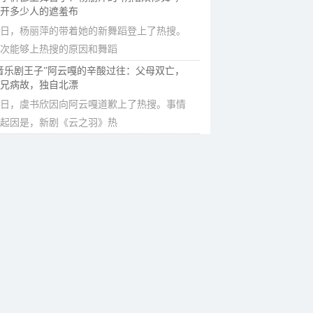
开多少人的遮羞布
日，杨丽萍的带着她的新舞蹈登上了热搜。
次能够上热搜的原因和舞蹈
音乐剧王子”阿云嘎的辛酸过往：父母双亡，
兄病故，独自北漂
日，虞书欣因向阿云嘎道歉上了热搜。事情
起因是，新剧《云之羽》热