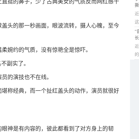
上直挺的鼻子，少了古典美女的气质反而网红感十
撕
近
这
掀盖头的那一秒画面，眼波流转，摄人心魄，至今
“
长
近
温柔婉约的气质，没有惊艳全是惊吓。
的
名不副实了。
演员的演技也不在线。
面堪称经典，而一个扯红盖头的动作，演员就很好
的眼神是有内容的，彼此都看到了对方身上的韧