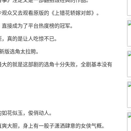
喜事》注定又是一部翻拍毁经典的作品。
少观众又去观看原版的《上错花轿嫁对郎》。
，直接成为了平台热度榜的冠军。
距，真的是让人吃惊不已。
新版选角太拉胯。
最大的就是这部剧的选角十分失败，全剧基本没有
的如花似玉，俊俏动人。
直爽大胆，身上有一股子潇洒肆意的女侠气概。