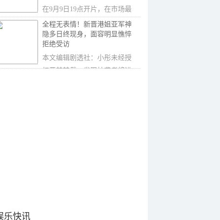
在9月9日19点开片，在市场最
为低迷的星期四
全程无表情！新晋港姐亚军神
隐多日终现身，面容明显憔悴
拒绝受访
本文编辑剧透社：小彤未经授
权严禁转载，发现抄袭者将进
行全网投诉在早
娱乐快讯