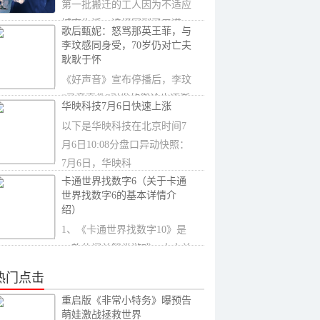
第一批搬迁的工人因为不适应
城市生活，选择回到了三道
歌后甄妮：怒骂那英王菲，与
沟。这次搬迁工作
李玟感同身受，70岁仍对亡夫
耿耿于怀
《好声音》宣布停播后，李玟
“录音事件”引发的舆论也逐渐
华映科技7月6日快速上涨
平息，这...
以下是华映科技在北京时间7
月6日10:08分盘口异动快照：
7月6日，华映科
卡通世界找数字6（关于卡通
世界找数字6的基本详情介
绍）
1、《卡通世界找数字10》是
一款休闲益智类游戏。本文关
于卡通世界找数
热门点击
重启版《非常小特务》曝预告
萌娃激战拯救世界