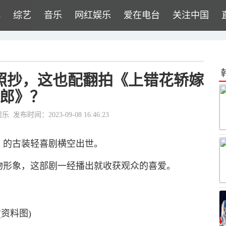
牌
综艺
音乐
网红娱乐
爱在电台
关注中国
照抄，这也配翻拍《上错花轿嫁
郎》？
娱乐
发布时间：2023-09-08 16:46:23
郎》的古装轻喜剧横空出世。
物形象，这部剧一经播出就收获观众的喜爱。
(资料图)