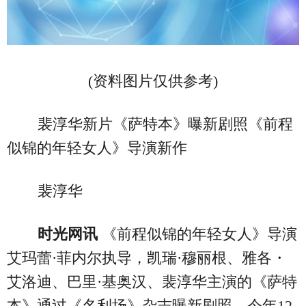
(资料图片仅供参考)
裴淳华新片《萨特本》曝新剧照《前程
似锦的年轻女人》导演新作
裴淳华
时光网讯
《前程似锦的年轻女人》导演
艾玛蕾·菲内尔执导，凯瑞·穆丽根、雅各・
艾洛迪、巴里·基奥汉、裴淳华主演的《萨特
本》通过《名利场》杂志曝新剧照，今年12