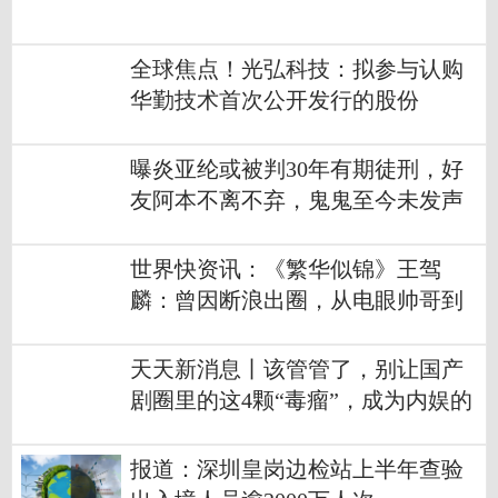
全球焦点！光弘科技：拟参与认购
华勤技术首次公开发行的股份
曝炎亚纶或被判30年有期徒刑，好
友阿本不离不弃，鬼鬼至今未发声
世界快资讯：《繁华似锦》王驾
麟：曾因断浪出圈，从电眼帅哥到
泯然众人，他太没事业心
天天新消息丨该管管了，别让国产
剧圈里的这4颗“毒瘤”，成为内娱的
痛
报道：深圳皇岗边检站上半年查验