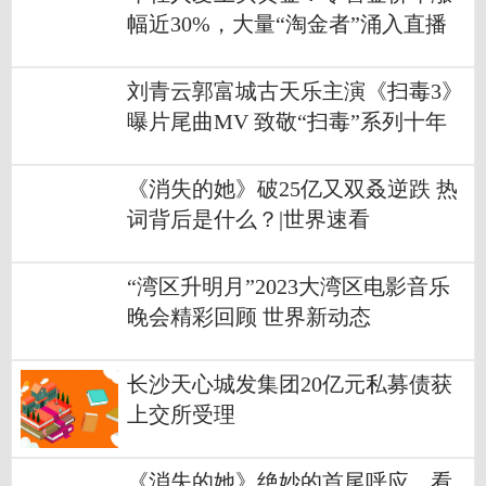
幅近30%，大量“淘金者”涌入直播
间_焦点速看
刘青云郭富城古天乐主演《扫毒3》
曝片尾曲MV 致敬“扫毒”系列十年
情怀-环球速讯
《消失的她》破25亿又双叒逆跌 热
词背后是什么？|世界速看
“湾区升明月”2023大湾区电影音乐
晚会精彩回顾 世界新动态
长沙天心城发集团20亿元私募债获
上交所受理
《消失的她》绝妙的首尾呼应，看