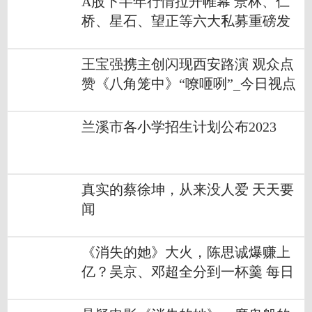
A股下半年行情拉开帷幕 景林、仁
桥、星石、望正等六大私募重磅发
声
王宝强携主创闪现西安路演 观众点
赞《八角笼中》“嘹咂咧”_今日视点
兰溪市各小学招生计划公布2023
真实的蔡徐坤，从来没人爱 天天要
闻
《消失的她》大火，陈思诚爆赚上
亿？吴京、邓超全分到一杯羹 每日
精选