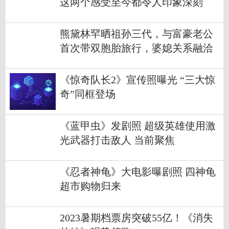
这两个感受至今都令人印象深刻
熊黛林罕晒祖孙三代，与富豪老公
首次带双胞胎旅行，婆媳关系融洽
《惊奇队长2》宣传照曝光 “三大惊
奇”同框登场
《蓝甲虫》发剧照 超级英雄使用激
光武器打击敌人 当前聚焦
《忍者神龟》大电影曝剧照 四神龟
超市购物归来
2023暑期档票房突破55亿！《消失