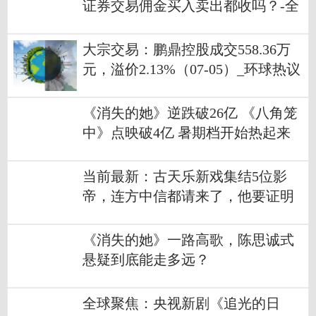
证券交易佣金买入卖出都收吗？-全
球快看
大宗交易：鹏鼎控股成交558.36万
元，溢价2.13%（07-05）_环球热议
《消失的她》逆跌破26亿 《八角笼
中》点映破4亿 暑期档开始热起来
世界热议
当前最新：古天乐新戏集结5位影
帝，连方中信都请来了，他要证明
港片未死？
《消失的她》一路高歌，陈思诚式
悬疑到底能走多远？
全球聚焦：央视新剧《追光的日