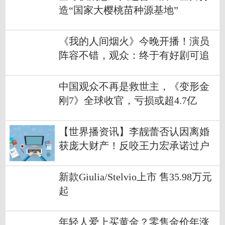
造“国家大樱桃苗种源基地”
《我的人间烟火》今晚开播！演员
阵容不错，观众：终于有好剧可追
了
中国观众不再是救世主，《变形金
刚7》全球收官，亏损或超4.7亿
【世界播资讯】李靓蕾否认因离婚
获庞大财产！反咬王力宏承诺过户
房子却没做到
新款Giulia/Stelvio上市 售35.98万元
起
年轻人爱上买黄金？零售金价年涨