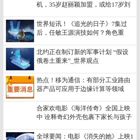
机，35岁赵丽颖加盟，或给17岁刘
耀文演妈
世界短讯！《追光的日子》7集过
后，任敏王源演技如何？角色重
叠，表演各异
北约正在制订新的军事计划 “假设
俄卷土重来”_世界观点
热点！移为通信：有部分工业路由
器产品可应用于边缘计算等领域
合家欢电影《海洋传奇》全国上映
中 诠释奇幻外壳包裹下家长与孩子
的情感奔赴
全球要闻：电影《消失的她》上映1