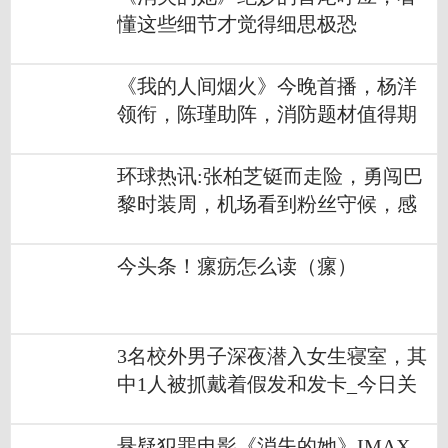
懂这些细节才觉得细思极恐
《我的人间烟火》今晚首播，杨洋
领衔，陈瑾助阵，消防题材值得期
待|关注
环球热讯:张柏芝铤而走险，勇闯巴
黎时装周，机场看到粉丝守候，感
动地送名表
今头条！瘰疬怎么读（瘰）
3名校外男子深夜潜入女生寝室，其
中1人被抓戴着假发和发卡_今日关
注
悬疑犯罪电影《消失的她》IMAX