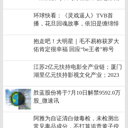
最新快讯
环球快看：《灵戏逼人》TVB首
播，花旦回魂故事，依旧是缠绵悱
恻的爱情
抱走吧！大明星｜毛不易称获罗大
佑肯定很幸福 回应“be王者”称号
江苏2亿元扶持电影全产业链；厦门
湖里亿元扶持影视文化产业；2023
前五个月全球票房137亿美元
胜蓝股份将于7月10日解禁9592.0万
股_微速讯
阿雅为自证清白做毒检，未检测出
常见毒品成分，不打算追责黄子佼