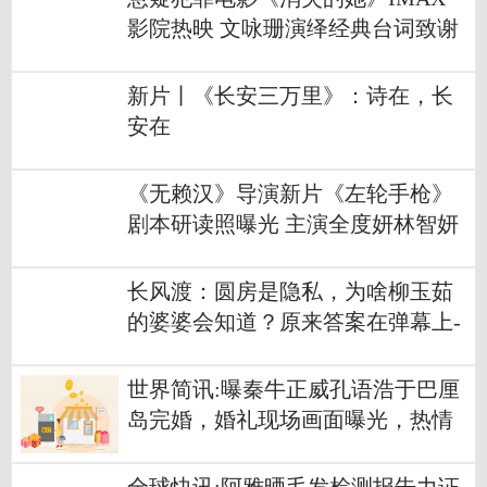
影院热映 文咏珊演绎经典台词致谢
观众 天天视讯
新片丨《长安三万里》：诗在，长
安在
《无赖汉》导演新片《左轮手枪》
剧本研读照曝光 主演全度妍林智妍
池昌旭亮相 当前播报
长风渡：圆房是隐私，为啥柳玉茹
的婆婆会知道？原来答案在弹幕上-
环球微动态
世界简讯:曝秦牛正威孔语浩于巴厘
岛完婚，婚礼现场画面曝光，热情
拥吻超甜