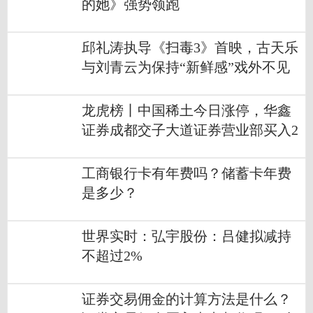
的她》强势领跑
邱礼涛执导《扫毒3》首映，古天乐
与刘青云为保持“新鲜感”戏外不见
面|今日看点
龙虎榜丨中国稀土今日涨停，华鑫
证券成都交子大道证券营业部买入2
668.79万元
工商银行卡有年费吗？储蓄卡年费
是多少？
世界实时：弘宇股份：吕健拟减持
不超过2%
证券交易佣金的计算方法是什么？