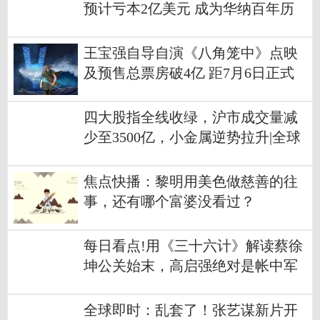
预计亏本2亿美元 成为华纳百年历
史里最赔钱电影
王宝强自导自演《八角笼中》点映
及预售总票房破4亿 距7月6日正式
上映还有一天
四大股指全线收绿，沪市成交量减
少至3500亿，小金属逆势拉升|全球
独家
焦点快播：黎明用美色做慈善的往
事，还有哪个富婆没看过？
每日看点!用《三十六计》解读蔡徐
坤公关始末，高启强绝对是帐中军
师
全球即时：乱套了！张艺谋新片开