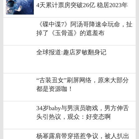
4天累计票房突破26亿 稳居2023年
度内地电影票房榜第三
《碟中谍7》阿汤哥降速伞玩命，扯
掉了《玉骨遥》的遮羞布
全球报道:趣店罗敏翻身记
“古装丑女”刷屏网络，原来大部分
都是资源咖！
34岁baby与男演员吻戏，男方伸舌
头引热议，观众：好变态啊
杨幂露肩带穿搭惹争议，被人扒出