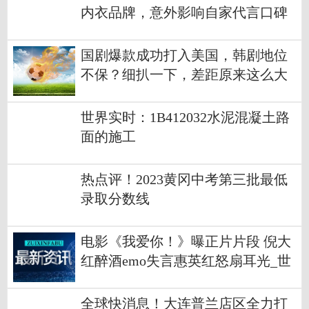
内衣品牌，意外影响自家代言口碑
国剧爆款成功打入美国，韩剧地位
不保？细扒一下，差距原来这么大
世界实时：1B412032水泥混凝土路
面的施工
热点评！2023黄冈中考第三批最低
录取分数线
电影《我爱你！》曝正片片段 倪大
红醉酒emo失言惠英红怒扇耳光_世
界热推荐
全球快消息！大连普兰店区全力打