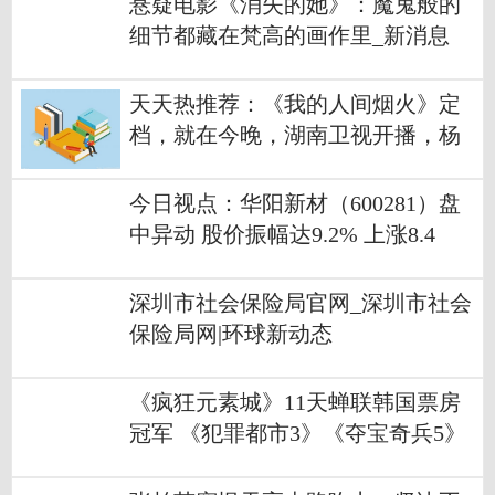
悬疑电影《消失的她》：魔鬼般的
细节都藏在梵高的画作里_新消息
天天热推荐：《我的人间烟火》定
档，就在今晚，湖南卫视开播，杨
洋王楚然主演
今日视点：华阳新材（600281）盘
中异动 股价振幅达9.2% 上涨8.4
7%（07-05）
深圳市社会保险局官网_深圳市社会
保险局网|环球新动态
《疯狂元素城》11天蝉联韩国票房
冠军 《犯罪都市3》《夺宝奇兵5》
位列二三|当前滚动