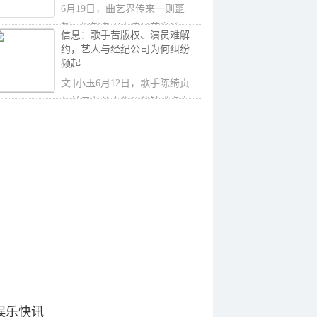
6月19日，曲艺界传来一则噩
耗，据知名相声演员苗阜透
信息：歌手苦版权、演员难解
露，青年相声演员
约，艺人与经纪公司为何纠纷
频起
‍‍文 |小玉6月12日，歌手陈绮贞
与前男友兼合作伙伴钟成虎突
然开撕，
娱乐快讯