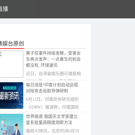
直播
韩娱台原创
黄子佼事件持续发酵，受害女
生再次发声：一点重生的机会
都没有_环球速讯
近日，台湾省娱乐圈可谓是相
当的炸裂，MeToo事件曝光
每日消息!印度计划启动远程
后，一直延烧到现
对陆攻击巡航导弹研制
6月12日，印度防务研究组织
（IDRW）报道称，印度国防
部国防研究与发展
世界报道:我国天文学家建立
星系批量高精度测距方法
每经AI快讯，北京时间6月20