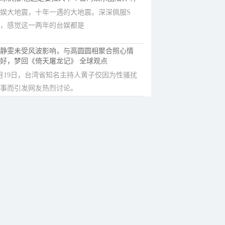
娱大地震，十年一遇的大地震。深深佩服S
，感觉这一两年的台娱都是
静雯未受风波影响，与高圆圆相聚合照心情
好，梦回《倚天屠龙记》 全球观点
月19日，台湾省知名主持人黄子佼因为性骚扰
事而引发网友热烈讨论。