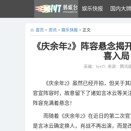
娱乐快报
国内大
首页
>
资讯
>
娱乐快报
> 正文
《庆余年2》阵容悬念揭
喜入局
采编：hyt15
来源：腾讯
《庆余年2》虽然已经开拍，但关于
官宣阵容时，故意留下了诸如言冰云等关
阵容充满着悬念！
而随着《庆余年2》在近日的第二次
是言冰云确定换人，肖战不再出演，而是改