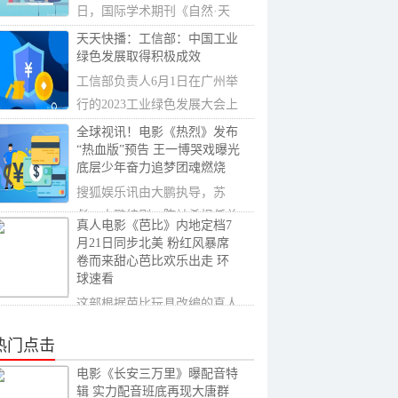
日，国际学术期刊《自然·天
文》在线发表了
天天快播：工信部：中国工业
绿色发展取得积极成效
工信部负责人6月1日在广州举
行的2023工业绿色发展大会上
透露，中国工业
全球视讯！电影《热烈》发布
“热血版”预告 王一博哭戏曝光
底层少年奋力追梦团魂燃烧
搜狐娱乐讯由大鹏执导，苏
彪、大鹏编剧，陈祉希担任总
真人电影《芭比》内地定档7
制片人，黄渤、王
月21日同步北美 粉红风暴席
卷而来甜心芭比欢乐出走 环
球速看
这部根据芭比玩具改编的真人
大电影将梦幻照进现实，“小
热门点击
丑女”玛格...
电影《长安三万里》曝配音特
辑 实力配音班底再现大唐群