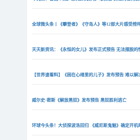
全球微头条丨《攀登者》《守岛人》等12部大片感受榜样力量
天天新资讯：《永恒的女儿》发布正式预告 无法摆脱的
【世界速看料】《困在心绪里的儿子》发布预告 难以解
威尔史·密斯《解放黑奴》发布预告 黑奴胜利逃亡
环球今头条！大侦探波洛回归 《威尼斯鬼魅》确定开机