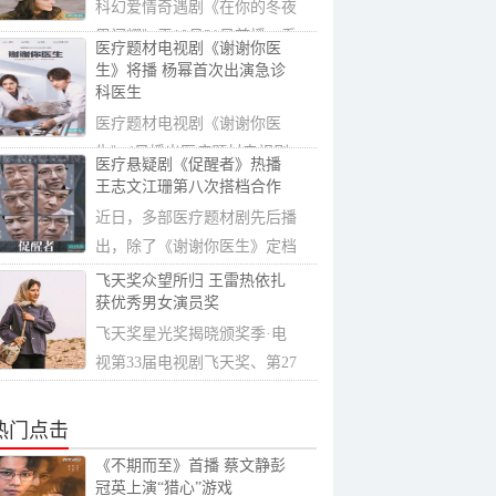
科幻爱情奇遇剧《在你的冬夜
里闪耀》于10月31日首播，乔
医疗题材电视剧《谢谢你医
欣和马思超...
生》将播 杨幂首次出演急诊
科医生
医疗题材电视剧《谢谢你医
生》4日播出医疗题材电视剧
医疗悬疑剧《促醒者》热播
《谢谢你医生》...
王志文江珊第八次搭档合作
近日，多部医疗题材剧先后播
出，除了《谢谢你医生》定档
央视，另一...
飞天奖众望所归 王雷热依扎
获优秀男女演员奖
飞天奖星光奖揭晓颁奖季·电
视第33届电视剧飞天奖、第27
届电视文艺...
热门点击
《不期而至》首播 蔡文静彭
冠英上演“猎心”游戏