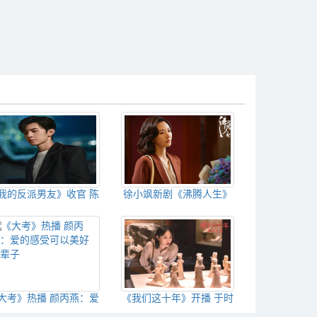
我的反派男友》收官 陈
徐小飒新剧《沸腾人生》
哲远脚踏实地未来可期
热播 饰演威曼汽车公司分
公司副总
大考》热播 颜丙燕：爱
《我们这十年》开播 于时
的感受可以美好一辈子
代洪流中发现每一朵浪花