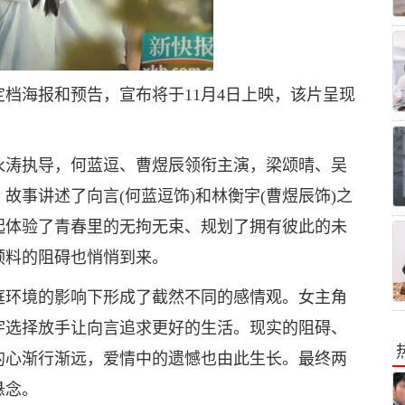
档海报和预告，宣布将于11月4日上映，该片呈现
永涛执导，何蓝逗、曹煜辰领衔主演，梁颂晴、吴
故事讲述了向言(何蓝逗饰)和林衡宇(曹煜辰饰)之
起体验了青春里的无拘无束、规划了拥有彼此的未
预料的阻碍也悄悄到来。
庭环境的影响下形成了截然不同的感情观。女主角
宇选择放手让向言追求更好的生活。现实的阻碍、
的心渐行渐远，爱情中的遗憾也由此生长。最终两
悬念。