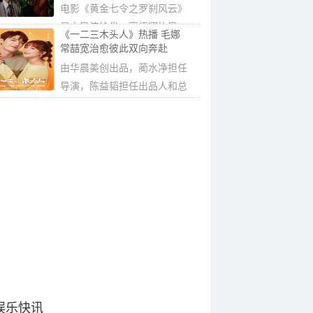
电影《黄金七令之罗刹风云》
是由导演徐俊、高悟翔执导，
《一二三木头人》热播 毛娜
徐俊担任监...
常喆宽治愈彼此双向奔赴
由华晨美创出品，蔺水净担任
导演，陈益韬担任出品人和总
制片人，徐...
娱乐快讯