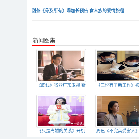
甜茶《骨及所有》曝加长预告 食人族的爱情旅程
新闻图集
《底线》将登广东卫视 靳
《三悦有了新工作》
东一口“塑料普通话”演活
名耽误的年度好剧 快
基层法官
看吧
《只是离婚的关系》开机
周迅《不完美受害人
“虐妻一时爽，追妻火葬
发剧照 期待早日与林