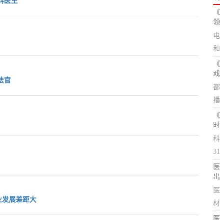
科医生
《
领
电
和
《
戏
法官
都
播
《
时
科
3
医
出
医
业发展差距大
材
医