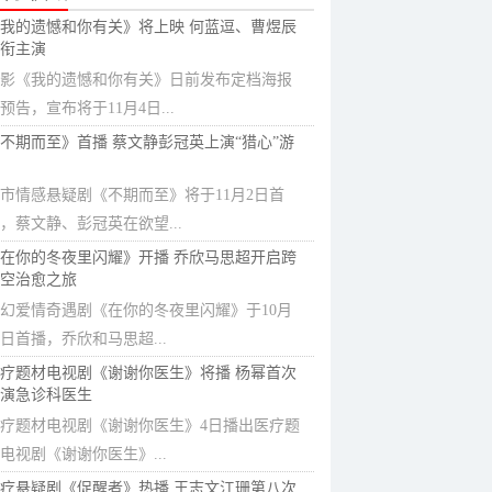
我的遗憾和你有关》将上映 何蓝逗、曹煜辰
衔主演
影《我的遗憾和你有关》日前发布定档海报
预告，宣布将于11月4日...
不期而至》首播 蔡文静彭冠英上演“猎心”游
市情感悬疑剧《不期而至》将于11月2日首
，蔡文静、彭冠英在欲望...
在你的冬夜里闪耀》开播 乔欣马思超开启跨
空治愈之旅
幻爱情奇遇剧《在你的冬夜里闪耀》于10月
1日首播，乔欣和马思超...
疗题材电视剧《谢谢你医生》将播 杨幂首次
演急诊科医生
疗题材电视剧《谢谢你医生》4日播出医疗题
电视剧《谢谢你医生》...
疗悬疑剧《促醒者》热播 王志文江珊第八次