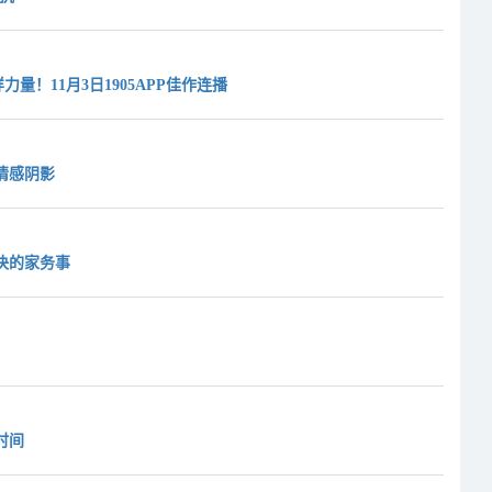
！11月3日1905APP佳作连播
情感阴影
决的家务事
时间