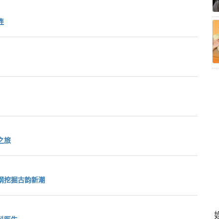
连
之旅
纲挖掘古韵新潮