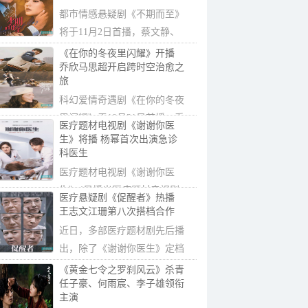
都市情感悬疑剧《不期而至》
将于11月2日首播，蔡文静、
彭冠英在欲望...
《在你的冬夜里闪耀》开播
乔欣马思超开启跨时空治愈之
旅
科幻爱情奇遇剧《在你的冬夜
里闪耀》于10月31日首播，乔
医疗题材电视剧《谢谢你医
欣和马思超...
生》将播 杨幂首次出演急诊
科医生
医疗题材电视剧《谢谢你医
生》4日播出医疗题材电视剧
医疗悬疑剧《促醒者》热播
《谢谢你医生》...
王志文江珊第八次搭档合作
近日，多部医疗题材剧先后播
出，除了《谢谢你医生》定档
央视，另一...
《黄金七令之罗刹风云》杀青
任子豪、何雨宸、李子雄领衔
主演