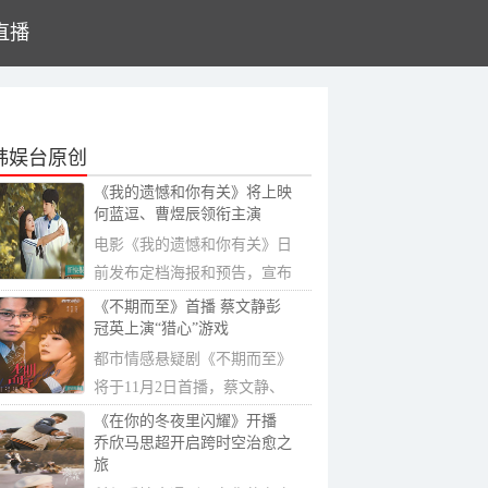
直播
韩娱台原创
《我的遗憾和你有关》将上映
何蓝逗、曹煜辰领衔主演
电影《我的遗憾和你有关》日
前发布定档海报和预告，宣布
将于11月4日...
《不期而至》首播 蔡文静彭
冠英上演“猎心”游戏
都市情感悬疑剧《不期而至》
将于11月2日首播，蔡文静、
彭冠英在欲望...
《在你的冬夜里闪耀》开播
乔欣马思超开启跨时空治愈之
旅