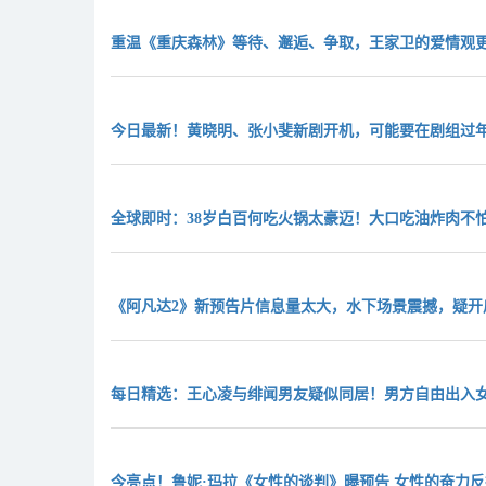
重温《重庆森林》等待、邂逅、争取，王家卫的爱情观
今日最新！黄晓明、张小斐新剧开机，可能要在剧组过
全球即时：38岁白百何吃火锅太豪迈！大口吃油炸肉不
《阿凡达2》新预告片信息量太大，水下场景震撼，疑开
每日精选：王心凌与绯闻男友疑似同居！男方自由出入
今亮点！鲁妮·玛拉《女性的谈判》曝预告 女性的奋力反