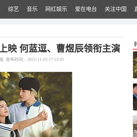
牌
综艺
音乐
网红娱乐
爱在电台
关注中国
上映 何蓝逗、曹煜辰领衔主演
报
发布时间：2022-11-03 17:53:05