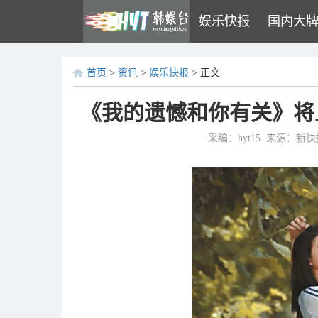
娱乐快报
国内大
首页
>
资讯
>
娱乐快报
> 正文
《我的遗憾和你有关》将
采编：hyt15
来源：新快