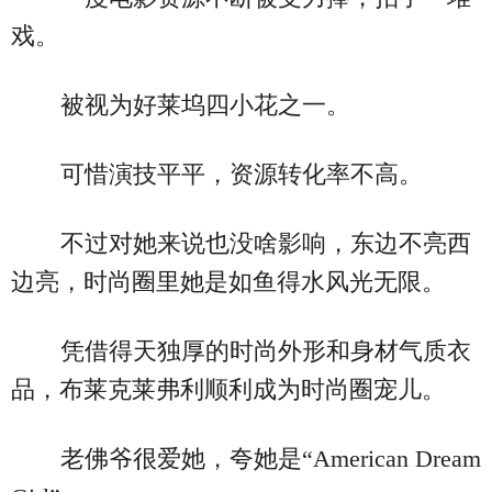
戏。
被视为好莱坞四小花之一。
可惜演技平平，资源转化率不高。
不过对她来说也没啥影响，东边不亮西
边亮，时尚圈里她是如鱼得水风光无限。
凭借得天独厚的时尚外形和身材气质衣
品，布莱克莱弗利顺利成为时尚圈宠儿。
老佛爷很爱她，夸她是“American Dream