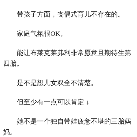
带孩子方面，丧偶式育儿不存在的。
家庭气氛很OK。
能让布莱克莱弗利非常愿意且期待生第
四胎。
是不是想儿女双全不清楚。
但至少有一点可以肯定 ↓
她不是一个独自带娃疲惫不堪的三胎妈
妈。