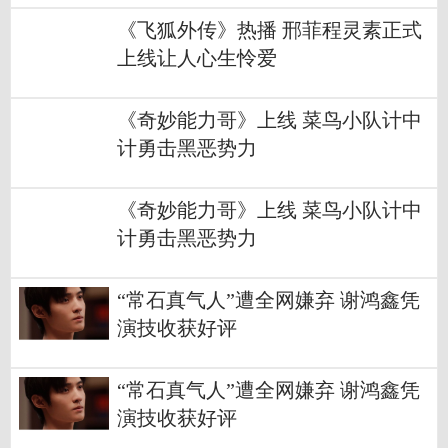
《飞狐外传》热播 邢菲程灵素正式
上线让人心生怜爱
《奇妙能力哥》上线 菜鸟小队计中
计勇击黑恶势力
《奇妙能力哥》上线 菜鸟小队计中
计勇击黑恶势力
“常石真气人”遭全网嫌弃 谢鸿鑫凭
演技收获好评
“常石真气人”遭全网嫌弃 谢鸿鑫凭
演技收获好评