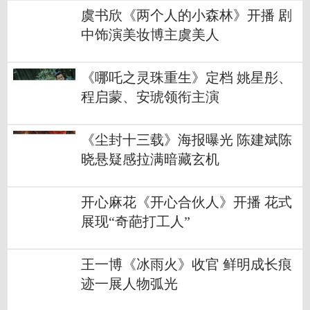
虞书欣《两个人的小森林》开播 剧
中饰演美妆博主虞美人
《哪吒之灵珠重生》定档 姚星彤、
程启蒙、安琥领衔主演
《尘封十三载》海报曝光 陈建斌陈
晓悬疑感拉满暗藏玄机
开心麻花《开心合伙人》开播 花式
展现“奇葩打工人”
王一博《冰雨火》收官 鲜明成长痕
迹一展人物弧光