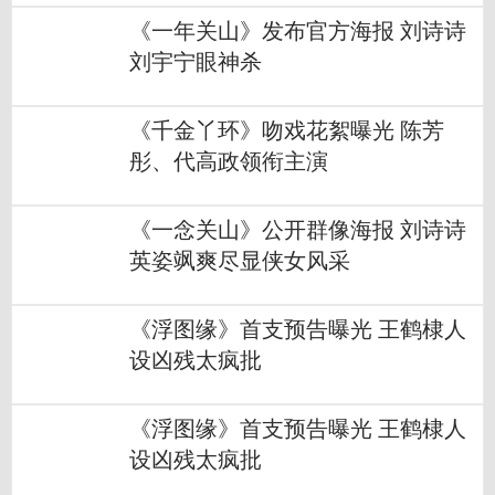
《一年关山》发布官方海报 刘诗诗
刘宇宁眼神杀
《千金丫环》吻戏花絮曝光 陈芳
彤、代高政领衔主演
《一念关山》公开群像海报 刘诗诗
英姿飒爽尽显侠女风采
《浮图缘》首支预告曝光 王鹤棣人
设凶残太疯批
《浮图缘》首支预告曝光 王鹤棣人
设凶残太疯批