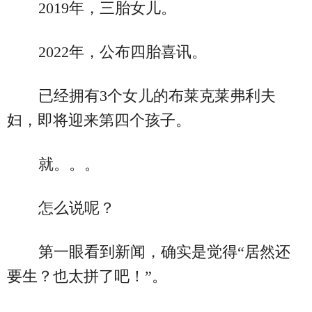
2019年，三胎女儿。
2022年，公布四胎喜讯。
已经拥有3个女儿的布莱克莱弗利夫
妇，即将迎来第四个孩子。
就。。。
怎么说呢？
第一眼看到新闻，确实是觉得“居然还
要生？也太拼了吧！”。