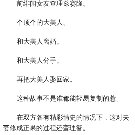
前绯闻女友查理兹赛隆。
个顶个的大美人。
和大美人离婚。
和大美人分手。
再把大美人娶回家。
这种故事不是谁都能轻易复制的惹。
在双方各有精彩情史的情况下，这对夫
妻修成正果的过程还蛮理智。