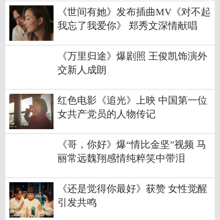
《世间有她》发布插曲MV《对不起
我忘了我爱你》 郑秀文深情献唱
《万里归途》爆剧照 王俊凯饰演外
交新人成朗
红色电影《追光》上映 中国第一位
女共产党员的人物传记
《哥，你好》爆“情比金坚”视频 马
丽常远魏翔感情纯粹笑中带泪
《还是觉得你最好》获赞 女性觉醒
引发共鸣