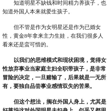
知道明星不缺钱和时间精力养孩子，也
知道外国人本来就爱生孩子。
但不管是作为女明星还是作为已婚女
性，黄金8年拿来主力生娃，在我们很多人
看来还是蛮可惜的。
以我们的思维模式和现状困境，觉得女
性放弃事业当家庭主妇全职带孩子，是非常
冒险的决定，一旦赌输了，后果就是一无所
有，要独自品尝事业感情双失的苦果。
但这个想法，搁在外国人身上，尤其是
好莱坞这对外国明星夫妇身上，似乎又都用