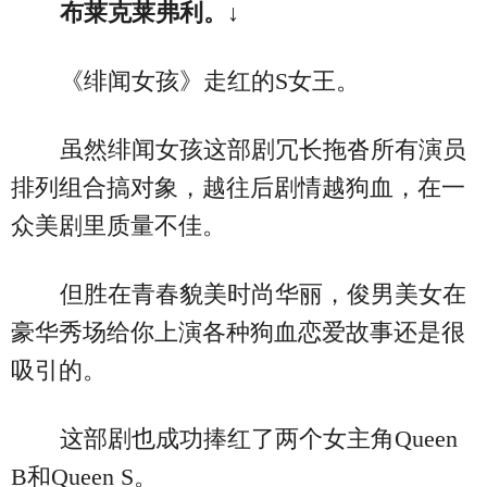
布莱克莱弗利。↓
《绯闻女孩》走红的S女王。
虽然绯闻女孩这部剧冗长拖沓所有演员
排列组合搞对象，越往后剧情越狗血，在一
众美剧里质量不佳。
但胜在青春貌美时尚华丽，俊男美女在
豪华秀场给你上演各种狗血恋爱故事还是很
吸引的。
这部剧也成功捧红了两个女主角Queen
B和Queen S。