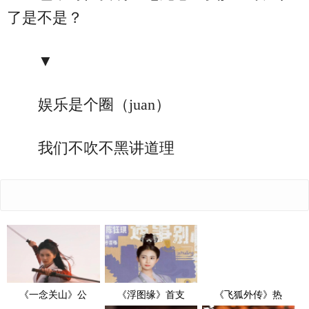
了是不是？
▼
娱乐是个圈（juan）
我们不吹不黑讲道理
《一念关山》公
《浮图缘》首支
《飞狐外传》热