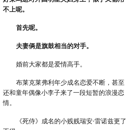
不上呢。
首先呢。
夫妻俩是旗鼓相当的对手。
婚前大家都是爱情高手。
布莱克莱弗利年少成名恋爱不断，甚至
还和童年偶像小李子来了一段短暂的浪漫恋
情。
《死侍》成名的小贱贱瑞安·雷诺兹更了