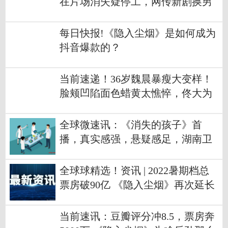
在片场消失疑停工，网传新剧换男
主角补拍
每日快报!《隐入尘烟》是如何成为
抖音爆款的？
当前速递！36岁魏晨暴瘦大变样！
脸颊凹陷面色蜡黄太憔悴，佟大为
直呼认不出
全球微速讯：《消失的孩子》首
播，真实感强，悬疑感足，湖南卫
视找对了作品
全球球精选！资讯 | ​2022暑期档总
票房破90亿 《隐入尘烟》再次延长
上映至9.30
当前速讯：豆瓣评分冲8.5，票房奔