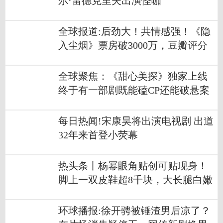
尔·雷德克里夫出演怪咖
全球报道:后劲大！共情感强！《隐
入尘烟》票房破3000万，豆瓣评分
8.5
全球聚焦：《甜心美探》独家上线
终于有一部剧既能磕CP还能破悬案
了！
每日热闻!宋康昊将出演电视剧 出道
32年来首登小荧幕
热头条丨杨幂眼角贴创可贴现身！
脚上一双皮鞋超8千块，大长腿白嫩
似筷子
环球播报:徐开骋被锤渣男后凉了？