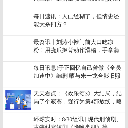
破4000万
每日速讯：人已经糊了，但情史还
能大杀四方？
最资讯丨刘涛小摊门前大口吃凉
粉！用挠爪抠背动作滑稽，手拿蒲
扇热到冒汗
每日讯息!于正回忆自己曾做《全员
加速中》编剧 晒与朱一龙合影旧照
天天看点：《欢乐颂3》大结局，结
局了个寂寞，强行为第4部放线，略
显尴尬
环球实时：8/30组讯 | 现代刑侦剧、
古装甜宠短剧《晚晚类卿》等