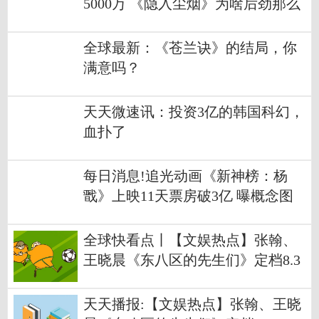
5000万 《隐入尘烟》为啥后劲那么
大？
全球最新：《苍兰诀》的结局，你
满意吗？
天天微速讯：投资3亿的韩国科幻，
血扑了
每日消息!追光动画《新神榜：杨
戬》上映11天票房破3亿 曝概念图
奇幻想象重塑神话仙岛
全球快看点丨【文娱热点】张翰、
王晓晨《东八区的先生们》定档8.3
1；2022暑期档票房突破90亿
天天播报:【文娱热点】张翰、王晓