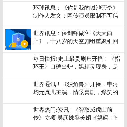
环球讯息：《你是我的城池营垒》
制作人发文：网传演员限制不可信
世界讯息：保剑锋做客《天天向
上》，十八岁的天空剧组重聚引回
忆杀
每日快报!史上最贵剧集开播！《指
环王》口碑出炉，黑精灵现身，是
重要英雄
世界通讯！《独角兽》开播，申河
均元真儿主演，情景喜剧，爆笑的
职场讽刺剧
世界热门:资讯 | 《智取威虎山前
传》立项 吴彦姝奚美娟《妈妈！》
曝预告献给妈妈