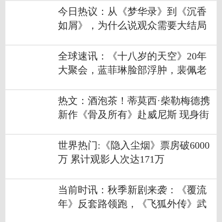
今日热议：从《梦华录》到《沉香
如屑》，为什么说观众需要大结局
收官礼？
全球速讯：《十八岁的天空》20年
大聚会，蓝菲琳脸部浮肿，裴佩老
师依旧年轻
热文：酒泡茶！蒂莫西·柴勒梅德携
新作《骨及所有》赴威尼斯 现身街
边酒吧
世界热门:《隐入尘烟》票房破6000
万 累计观影人次达171万
当前时讯：秋季新剧来袭：《覆流
年》反套路领跑，《飞狐外传》武
侠开路