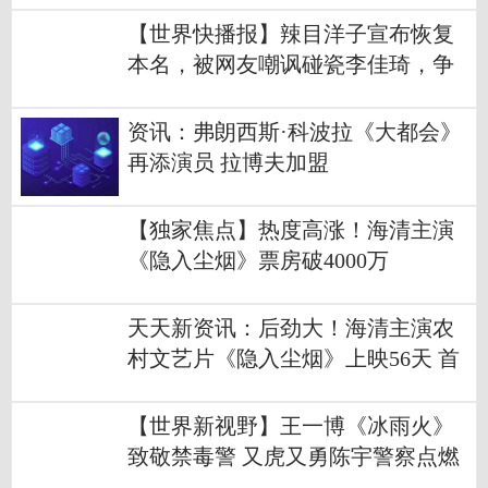
【世界快播报】辣目洋子宣布恢复
本名，被网友嘲讽碰瓷李佳琦，争
议形象难消除
资讯：弗朗西斯·科波拉《大都会》
再添演员 拉博夫加盟
【独家焦点】热度高涨！海清主演
《隐入尘烟》票房破4000万
天天新资讯：后劲大！海清主演农
村文艺片《隐入尘烟》上映56天 首
次逆袭夺单日票房榜冠军
【世界新视野】王一博《冰雨火》
致敬禁毒警 又虎又勇陈宇警察点燃
禁毒“狼人杀”