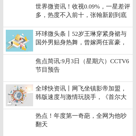
世界微资讯！收视0.09%，一星差评
多，热度不入前十，张翰新剧到底
怎么了
环球微头条丨52岁王琳穿紧身裙与
国外男贴身热舞，曾嫁两任富豪，
如今却单身
焦点简讯:9月3日（星期六）CCTV6
节目预告
全球快资讯丨网飞坐镇影帝加盟，
韩版速度与激情玩脱手，《首尔大
作战》啥问题
热点！年度第一奇葩，全网为他吵
翻天