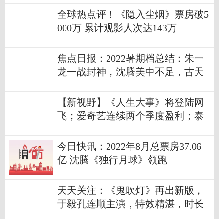
全球热点评！《隐入尘烟》票房破5
000万 累计观影人次达143万
焦点日报：2022暑期档总结：朱一
龙一战封神，沈腾美中不足，古天
乐另辟蹊径
【新视野】《人生大事》将登陆网
飞；爱奇艺连续两个季度盈利；泰
坦尼克号残骸8K画面公布
今日快讯：2022年8月总票房37.06
亿 沈腾《独行月球》领跑
天天关注：《鬼吹灯》再出新版，
于毅孔连顺主演，特效精湛，时长
足斤足两