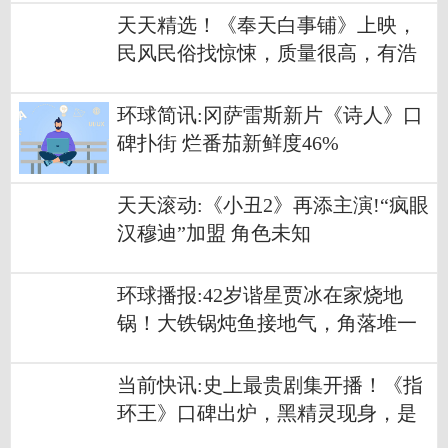
天天精选！《奉天白事铺》上映，
民风民俗找惊悚，质量很高，有浩
然正气
环球简讯:冈萨雷斯新片《诗人》口
碑扑街 烂番茄新鲜度46%
天天滚动:《小丑2》再添主演!“疯眼
汉穆迪”加盟 角色未知
环球播报:42岁谐星贾冰在家烧地
锅！大铁锅炖鱼接地气，角落堆一
地粗木柴
当前快讯:史上最贵剧集开播！《指
环王》口碑出炉，黑精灵现身，是
重要英雄