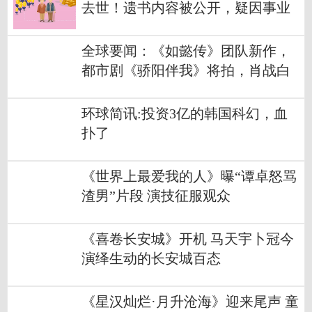
去世！遗书内容被公开，疑因事业
不顺而绝望
全球要闻：《如懿传》团队新作，
都市剧《骄阳伴我》将拍，肖战白
百何姐弟恋
环球简讯:投资3亿的韩国科幻，血
扑了
《世界上最爱我的人》曝“谭卓怒骂
渣男”片段 演技征服观众
《喜卷长安城》开机 马天宇卜冠今
演绎生动的长安城百态
《星汉灿烂·月升沧海》迎来尾声 童