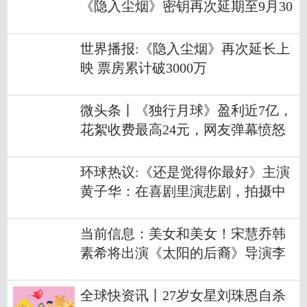
《隐入尘烟》密钥再次延期至9月30
日 上映53天累计票房破3000万
世界播报:《隐入尘烟》再次延长上
映 票房累计破3000万
微头条丨《独行月球》盈利近7亿，
花絮收费最高24元，网友弹幕愤怒
爆粗口
环球热议:《还是觉得你最好》主演
黄子华：在喜剧里演悲剧，拍摄中
意外受伤
当前信息：美女和美女！宋慧乔韩
素希将出演《太阳的后裔》导演李
应福新剧
全球快资讯丨27岁女星刘珠恩自杀