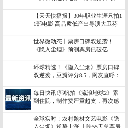
上映三十周年
【天天快播报】30年职业生涯只拍1
1部电影 高品质低产出导演大卫芬
奇60岁了
世界微动态丨票房口碑双逆袭！
《隐入尘烟》预测票房已破亿
环球精选！《隐入尘烟》票房口碑
双逆袭，豆瓣评分8.5，网友直呼：
后劲很大
每日快讯!郭帆拍《流浪地球2》累
到住院，制作费严重超支，再次感
谢吴京
全球实时：农村题材文艺电影《隐
入尘烟》逆势上涨 上映55天总票房