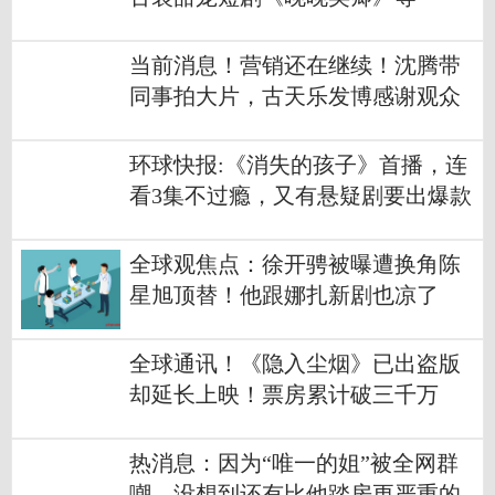
当前消息！营销还在继续！沈腾带
同事拍大片，古天乐发博感谢观众
支持新片
环球快报:《消失的孩子》首播，连
看3集不过瘾，又有悬疑剧要出爆款
了
全球观焦点：徐开骋被曝遭换角陈
星旭顶替！他跟娜扎新剧也凉了
全球通讯！《隐入尘烟》已出盗版
却延长上映！票房累计破三千万
热消息：因为“唯一的姐”被全网群
嘲，没想到还有比他踏房更严重的