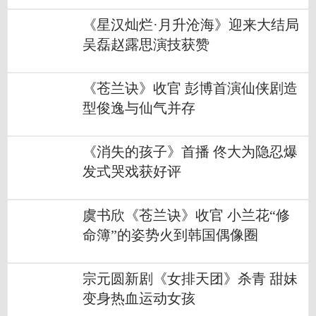
《星汉灿烂·月升沧海》迎来大结局
吴磊赵露思演技获赞
《苍兰诀》收官 彭博首演仙侠剧造
型俊逸与仙气并存
《消失的孩子》首播 佟大为隐忍爆
发式哭戏获好评
虞书欣《苍兰诀》收官 小兰花“修
命簿”的姿势火到韩国偶像圈
宗元圆新剧《女排天团》杀青 甜妹
变身热血运动女孩