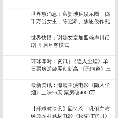
世界热消息：富婆涉足娱乐圈，掷
千万当女主，陈冠希、焦恩俊作配
当绿叶
世界快播：谢娜文章加盟赖声川话
剧 开启互夸模式
环球即时：资讯 | 《隐入尘烟》单
日票房逆袭屡创新高 《无间道》三
部曲北美重映
最新资讯：海清主演电影《隐入尘
烟》上映55天 票房破4000万
【环球时快讯】回忆杀！巩俐主演
经典农村题材电影《秋菊打官司》