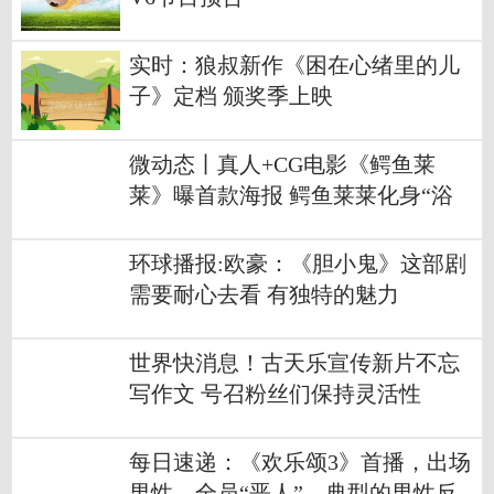
实时：狼叔新作《困在心绪里的儿
子》定档 颁奖季上映
微动态丨真人+CG电影《鳄鱼莱
莱》曝首款海报 鳄鱼莱莱化身“浴
室歌神”
环球播报:欧豪：《胆小鬼》这部剧
需要耐心去看 有独特的魅力
世界快消息！古天乐宣传新片不忘
写作文 号召粉丝们保持灵活性
每日速递：《欢乐颂3》首播，出场
男性，全员“恶人”，典型的男性反