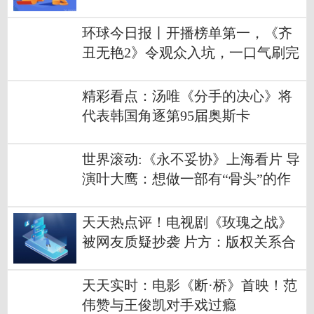
皮疙瘩
环球今日报丨开播榜单第一，《齐
丑无艳2》令观众入坑，一口气刷完
26集太上头
精彩看点：汤唯《分手的决心》将
代表韩国角逐第95届奥斯卡
世界滚动:《永不妥协》上海看片 导
演叶大鹰：想做一部有“骨头”的作
品
天天热点评！电视剧《玫瑰之战》
被网友质疑抄袭 片方：版权关系合
法合规
天天实时：电影《断·桥》首映！范
伟赞与王俊凯对手戏过瘾