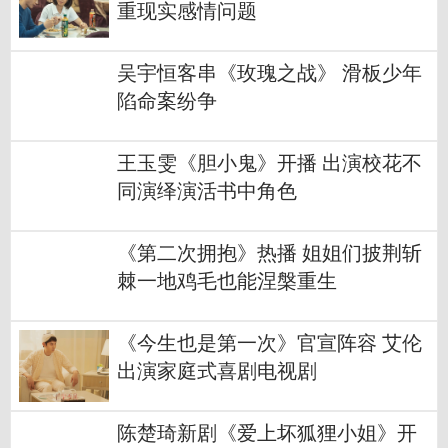
重现实感情问题
吴宇恒客串《玫瑰之战》 滑板少年
陷命案纷争
王玉雯《胆小鬼》开播 出演校花不
同演绎演活书中角色
《第二次拥抱》热播 姐姐们披荆斩
棘一地鸡毛也能涅槃重生
《今生也是第一次》官宣阵容 艾伦
出演家庭式喜剧电视剧
陈楚琦新剧《爱上坏狐狸小姐》开