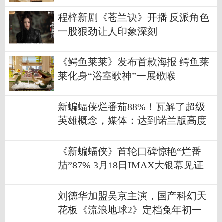
程梓新剧《苍兰诀》开播 反派角色
一股狠劲让人印象深刻
《鳄鱼莱莱》发布首款海报 鳄鱼莱
莱化身“浴室歌神”一展歌喉
新蝙蝠侠烂番茄88%！瓦解了超级
英雄概念，媒体：达到诺兰版高度
《新蝙蝠侠》首轮口碑惊艳“烂番
茄”87% 3月18日IMAX大银幕见证
英雄新生
刘德华加盟吴京主演，国产科幻天
花板《流浪地球2》定档兔年初一