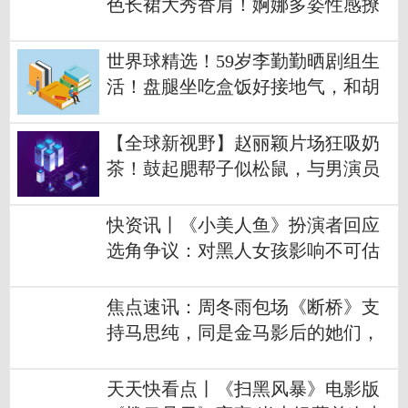
色长裙大秀香肩！婀娜多姿性感撩
人
世界球精选！59岁李勤勤晒剧组生
活！盘腿坐吃盒饭好接地气，和胡
一统边吃边聊
【全球新视野】赵丽颖片场狂吸奶
茶！鼓起腮帮子似松鼠，与男演员
牵手肤色差明显
快资讯丨《小美人鱼》扮演者回应
选角争议：对黑人女孩影响不可估
量
焦点速讯：周冬雨包场《断桥》支
持马思纯，同是金马影后的她们，
也有段恩怨
天天快看点丨《扫黑风暴》电影版