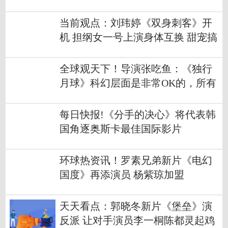
头盔高燃炸场
当前观点：刘玮婷《双身刺客》开
机 担纲女一号上演身体互换 甜宠搞
笑值爆表
全球观天下！导演张吃鱼：《独行
月球》科幻层面是非常OK的，所有
细节都有依有据
每日快报!《分手的决心》将代表韩
国角逐奥斯卡最佳国际影片
环球热资讯！罗素兄弟新片《电幻
国度》再添演员 杨紫琼加盟
天天看点：郭晓冬新片《堡垒》演
反派 让对手演员李一桐陈都灵起鸡