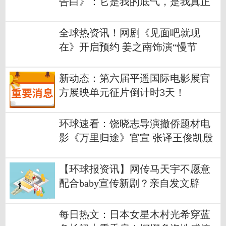
告白》：它是我的底气，是我真正
意义上拍的第一部艺术片
全球热资讯！网剧《见面吧就现
在》开启预约 姜之南饰演“慢节
奏”女孩宋绒绒
新动态：第六届平遥国际电影展官
方展映单元征片倒计时3天！
环球速看：饶晓志导演撤侨题材电
影《万里归途》官宣 张译王俊凯殷
桃主演
【环球报资讯】网传马天宇不愿意
配合baby宣传新剧？亲自发文辟
谣，怒怼造谣者
每日热文：日本女星木村光希穿蓝