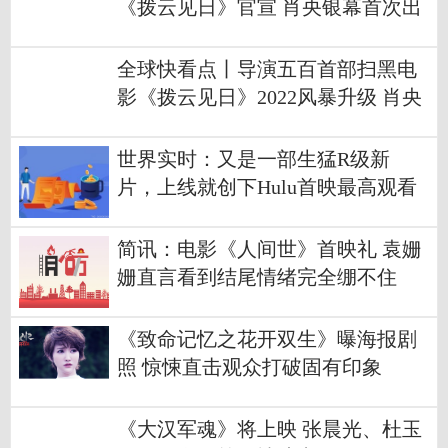
《拨云见日》官宣 肖央银幕首次出
演刑警铁拳除恶
全球快看点丨导演五百首部扫黑电
影《拨云见日》2022风暴升级 肖央
银幕首演刑警
世界实时：又是一部生猛R级新
片，上线就创下Hulu首映最高观看
纪录！
简讯：电影《人间世》首映礼 袁姗
姗直言看到结尾情绪完全绷不住
《致命记忆之花开双生》曝海报剧
照 惊悚直击观众打破固有印象
《大汉军魂》将上映 张晨光、杜玉