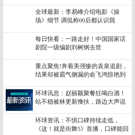
漂了？
全球最新：李易峰介绍电影《操
场》细节 调侃称00后都认识我
每日快看：一路走好！中国国家话
剧院一级编剧刘树纲去世
重点聚焦!奔着美强惨的袁泉追剧，
结果却被霸气侧漏的俞飞鸿惊艳到
了
环球讯息：赵丽颖聚餐狂喝白酒！
站不稳被林更新搀扶，路边大声说
话气场十足
环球资讯：不惧口碑持续走低，
《这！就是街舞5》首播，口碑能回