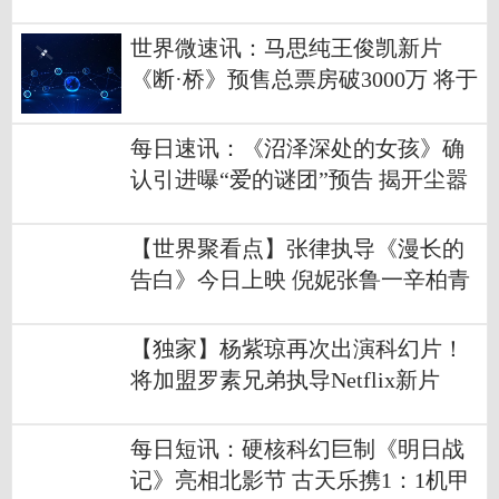
为网络主播
世界微速讯：马思纯王俊凯新片
《断·桥》预售总票房破3000万 将于
明日正式上映
每日速讯：《沼泽深处的女孩》确
认引进曝“爱的谜团”预告 揭开尘嚣
之外的浪漫与危险
【世界聚看点】张律执导《漫长的
告白》今日上映 倪妮张鲁一辛柏青
二十年深情暗涌荡漾
【独家】杨紫琼再次出演科幻片！
将加盟罗素兄弟执导Netflix新片
《电幻国度》
每日短讯：硬核科幻巨制《明日战
记》亮相北影节 古天乐携1：1机甲