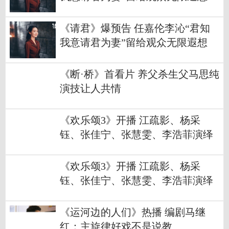
《请君》爆预告 任嘉伦李沁“君知
我意请君为妻”留给观众无限遐想
《断·桥》首看片 养父杀生父马思纯
演技让人共情
《欢乐颂3》开播 江疏影、杨采
钰、张佳宁、张慧雯、李浩菲演绎
新“五美”
《欢乐颂3》开播 江疏影、杨采
钰、张佳宁、张慧雯、李浩菲演绎
新“五美”
《运河边的人们》热播 编剧马继
红：主旋律好戏不是说教