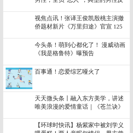
思剧
视焦点讯！张译王俊凯殷桃主演撤
侨题材新片《万里归途》官宣 125
名同胞共赴炮火回家路
今头条！萌到心都化了！ 漫威动画
《我是格鲁特》曝预告
百事通！恋爱综艺哑火了
天天微头条丨融入东方美学，讲述
唯美浪漫的爱情童话｜《苍兰诀》
高燃开播
【环球时快讯】杨紫家中被刘学义