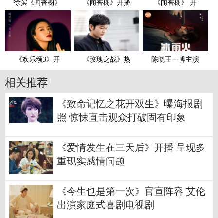
徐滨《闻香榭》
《闻香榭》开播
《闻香榭》 开
《欢乐颂3》开
《玫瑰之战》热
陈晓王一博主演
相关推荐
《致命记忆之花开双生》曝海报剧
照 惊悚直击观众打破固有印象
《爱情发生在三天后》开播 呈现多
重现实感情问题
《今生也是第一次》官宣阵容 艾伦
出演家庭式喜剧电视剧