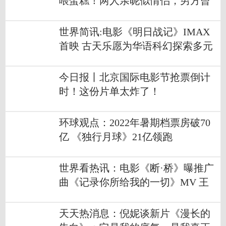
喂蛋糕！两人亲昵似情侣，男方曾
与张予曦传绯闻
世界简讯:电影《明日战记》IMAX
首映 古天乐愿为华语科幻探索多元
可能
今日报丨北京国际电影节抢票倒计
时！这份片单太炸了！
环球观点：2022年暑期档票房破70
亿 《独行月球》21亿领跑
世界看热讯：电影《断·桥》曝推广
曲《记录你所给我的一切》MV 王
俊凯演唱韩寒作词
天天热消息：倪妮谈新片《漫长的