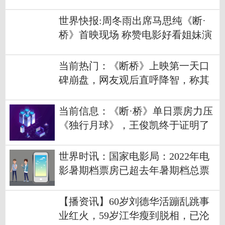
暖吗
世界快报:周冬雨出席马思纯《断·
桥》首映现场 称赞电影好看姐妹演
得不错
当前热门：《断桥》上映第一天口
碑崩盘，网友观后直呼降智，称其
为年度烂片
当前信息：《断·桥》单日票房力压
《独行月球》，王俊凯终于证明了
自己
世界时讯：国家电影局：2022年电
影暑期档票房已超去年暑期档总票
房
【播资讯】60岁刘德华活蹦乱跳事
业红火，59岁江华瘦到脱相，已沦