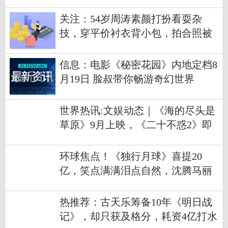
关注：54岁周涛素颜打扮看耍杂
技，穿平价衬衣背小包，拍合照被
众人簇拥
信息：电影《秘密花园》内地定档8
月19日 脸叔带你畅游奇幻世界
世界热讯:文娱动态｜《海的尽头是
草原》9月上映，《二十不惑2》即
将开播…
环球焦点！《独行月球》喜提20
亿，笑点满满泪点自然，沈腾马丽
的默契回来了
热推荐：古天乐筹备10年《明日战
记》，却只获及格分，耗资4亿打水