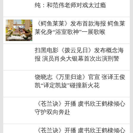
纯：和范伟老师对戏太过瘾
《鳄鱼莱莱》发布首款海报 鳄鱼莱
莱化身“浴室歌神”一展歌喉
扫黑电影《拨云见日》发布概念海
报 演员肖央大银幕首次出演刑警
饶晓志《万里归途》官宣 张译王俊
凯“译定凯旋”碰撞新火花
《苍兰诀》开播 虞书欣王鹤棣倾心
守护双向奔赴
《苍兰诀》开播 虞书欣王鹤棣倾心