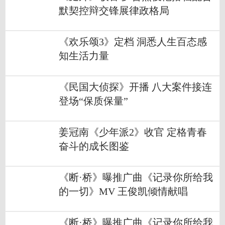
默契控辩交锋展律政格局
《欢乐颂3》定档 洞悉人生百态感
知生活力量
《民国大侦探》开播 八大案件接连
登场“保质保量”
姜冠南《少年派2》收官 定格青春
奋斗的成长图鉴
《断·桥》曝推广曲《记录你所给我
的一切》MV 王俊凯倾情献唱
《断·桥》曝推广曲《记录你所给我