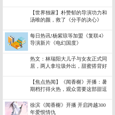
【世界独家】朴赞郁的导演功力和
汤唯的颜，救了《分手的决心》
每日热讯!杨紫琼等加盟《复联4》
导演新片《电幻国度》
热文：林瑞阳大儿子与女友正式同
居，两人拿垃圾外出，甜蜜搭背好
恩爱
【焦点热闻】《闻香榭》开播：暑
期档打得火热，观众需要这部甜逗
解压剧
徐滨《闻香榭》开播 开启跨越300
年爱恨情仇