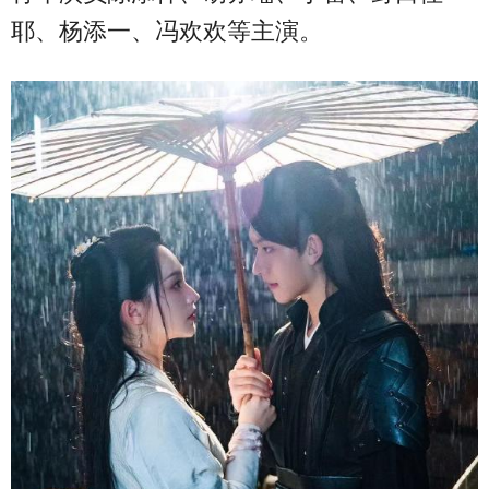
耶、杨添一、冯欢欢等主演。