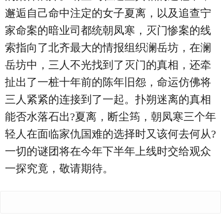
邂逅自己命中注定的女子夏离，以及追查宁
家命案的暗业司都统朝凤寒，灭门惨案的线
索指向了北齐最大的情报组织澜岳坊，在澜
岳坊中，三人不光找到了灭门的真相，还牵
扯出了一桩十年前的陈年旧怨，命运仿佛将
三人紧紧的连接到了一起。扑朔迷离的真相
能否水落石出?夏离，断尘筠，朝凤寒三个年
轻人在面临家仇国难的选择时又该何去何从?
一切的谜团将在今年下半年上线时交给观众
一探究竟，敬请期待。