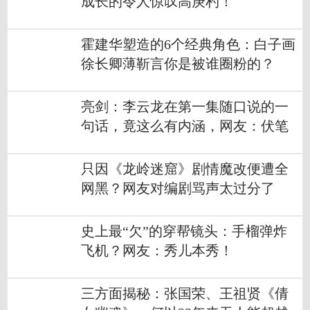
成长的令人惊叹高庚杓！
霍建华塑造的6个经典角色：白子画
徐长卿薄靳言你是被谁圈粉的？
亮剑：李云龙在第一集随口说的一
句话，竟这么有内涵，网友：伏笔
太深
只因《龙岭迷窟》剧情魔改便遭全
网黑？网友对编剧骂声太过分了
吧？
史上最“欠”的穿帮镜头：手榴弹炸
飞机？网友：秀儿本秀！
三方面揭秘：张国荣、王祖贤《倩