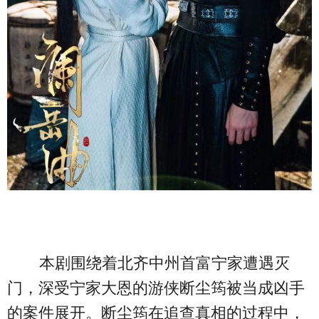
本剧围绕着北齐中州首富宁家遭遇灭
门，深受宁家大恩的游侠断尘筠被当成凶手
的案件展开。断尘筠在追查真相的过程中，