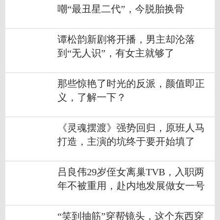
嘲“最丑星二代”，今脱胎换骨
谭松韵新剧将开播，男主却沦落
到“无人识”，有女主就够了
那些惊艳了时光的反派，颜值即正
义，了解一下？
《灵魂摆渡》强势回归，原班人马
打造，主演的坑终于要开始填了
吕良伟29岁侄女离巢TVB，入职两
年不被重用，赴内地发展做女一号
“笑到抽筋”穿帮镜头，这个东西穿