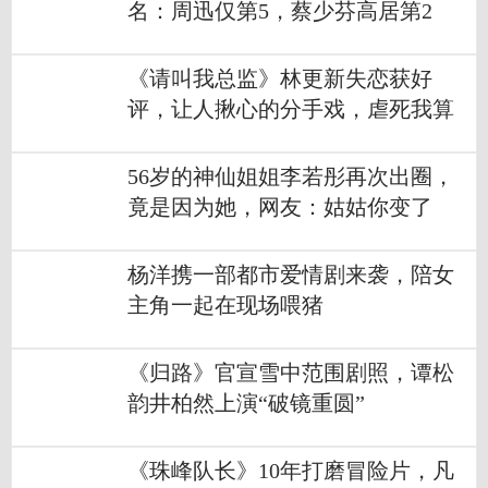
名：周迅仅第5，蔡少芬高居第2
《请叫我总监》林更新失恋获好
评，让人揪心的分手戏，虐死我算
了
56岁的神仙姐姐李若彤再次出圈，
竟是因为她，网友：姑姑你变了
杨洋携一部都市爱情剧来袭，陪女
主角一起在现场喂猪
《归路》官宣雪中范围剧照，谭松
韵井柏然上演“破镜重圆”
《珠峰队长》10年打磨冒险片，凡