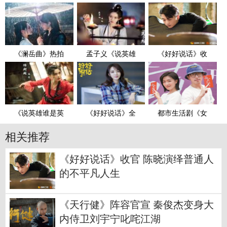
《澜岳曲》热拍
孟子义《说英雄
《好好说话》收
《说英雄谁是英
《好好说话》全
都市生活剧《女
相关推荐
《好好说话》收官 陈晓演绎普通人
的不平凡人生
《天行健》阵容官宣 秦俊杰变身大
内侍卫刘宇宁叱咤江湖