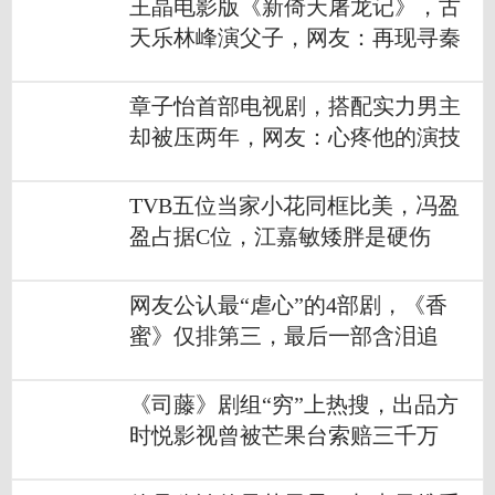
王晶电影版《新倚天屠龙记》，古
天乐林峰演父子，网友：再现寻秦
记
章子怡首部电视剧，搭配实力男主
却被压两年，网友：心疼他的演技
TVB五位当家小花同框比美，冯盈
盈占据C位，江嘉敏矮胖是硬伤
网友公认最“虐心”的4部剧，《香
蜜》仅排第三，最后一部含泪追
完！
《司藤》剧组“穷”上热搜，出品方
时悦影视曾被芒果台索赔三千万