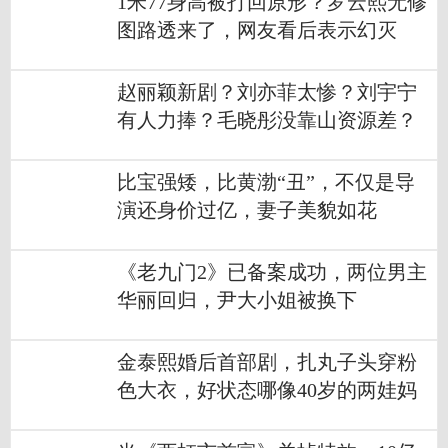
1米77身高被打回原形？罗云熙无修
图路透来了，网友看后表示幻灭
赵丽颖新剧？刘亦菲太惨？刘宇宁
有人力捧？毛晓彤没靠山资源差？
比宝强矮，比黄渤“丑”，不仅是导
演还身价过亿，妻子美貌如花
《老九门2》已备案成功，两位男主
华丽回归，尹大小姐被换下
金泰熙婚后首部剧，扎丸子头穿粉
色大衣，好状态哪像40岁的两娃妈