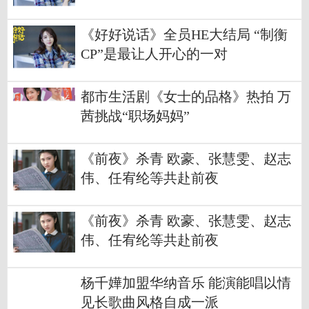
《好好说话》全员HE大结局 “制衡
CP”是最让人开心的一对
都市生活剧《女士的品格》热拍 万
茜挑战“职场妈妈”
《前夜》杀青 欧豪、张慧雯、赵志
伟、任宥纶等共赴前夜
《前夜》杀青 欧豪、张慧雯、赵志
伟、任宥纶等共赴前夜
杨千嬅加盟华纳音乐 能演能唱以情
见长歌曲风格自成一派