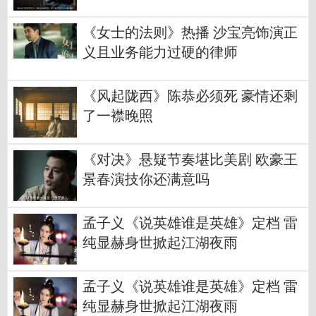
《女士的法则》热播 沙宝亮饰演正
义且业务能力过硬的律师
《风起陇西》陈恭必须死 豪情还剩
了一襟晚照
《对决》悬疑节奏堪比美剧 欧豪王
景春演技你还满意吗
孟子义《说英雄谁是英雄》定档 雷
纯显赫身世掀起江湖夜雨
孟子义《说英雄谁是英雄》定档 雷
纯显赫身世掀起江湖夜雨