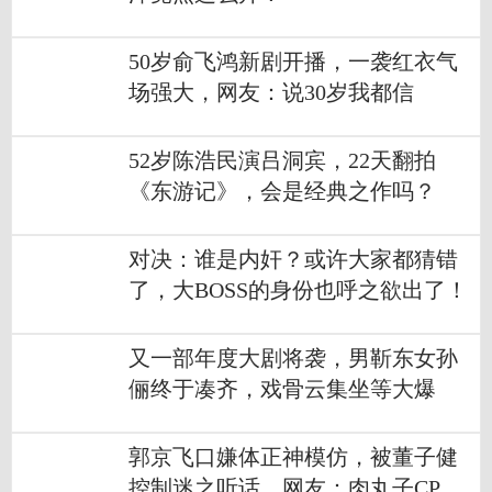
50岁俞飞鸿新剧开播，一袭红衣气
场强大，网友：说30岁我都信
52岁陈浩民演吕洞宾，22天翻拍
《东游记》，会是经典之作吗？
对决：谁是内奸？或许大家都猜错
了，大BOSS的身份也呼之欲出了！
又一部年度大剧将袭，男靳东女孙
俪终于凑齐，戏骨云集坐等大爆
郭京飞口嫌体正神模仿，被董子健
控制迷之听话，网友：肉丸子CP