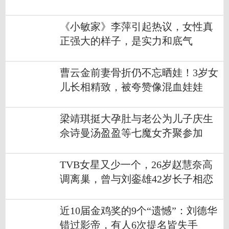
《小敏家》李萍引起热议，女性真
正强大的样子，是实力和底气
曹云金前妻骨折仍不忘晒娃！3岁女
儿长相精致，被夸赞像混血娃娃
梁靖琪挺大孕肚与老公为儿子庆生
佘诗曼汤盈盈等七魔女齐聚参加
TVB女星又少一个，26岁赵慧奈高
调离巢，曾与刘銮雄42岁长子相恋
近10届金鸡奖的9个“遗憾”：刘德华
错过影帝，有人6次提名皆失手