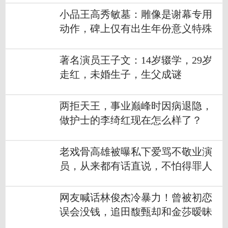
小品王高秀敏墓：雕像是谢幕专用
动作，碑上仅有出生年份意义特殊
著名演员王子文：14岁辍学，29岁
走红，未婚生子，生父成谜
两拒天王，事业巅峰时因病退隐，
做护士的李绮红现在怎么样了？
老戏骨高雄被曝私下爱骂不敬业演
员，从来都有话直说，不怕得罪人
网友喊话林俊杰冷暴力！曾被初恋
误会没钱，追田馥甄却和金莎暧昧