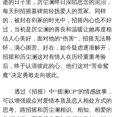
逝的日子里，厉尘澜终日深陷思念的泥沼，
每天到招摇墓碑前轻抚爱人的荒冢。同样
的，被封在剑冢的时光中，招摇内心也不好
过，当初是厉尘澜的善良和温暖让她再度相
信人心美好，面对他的“伤害”，招摇无法释
怀，满心困苦。好在，如今疑虑逐渐解开，
招摇和历尘澜这对有情人在历经重重考验
后，终于认清彼此的心。他们这对“苦命鸳
鸯”决定勇敢走向彼此。
透过《招摇》中“摇澜CP”的情感故事，
可以增强观众对爱情本质及恋人相处方式的
思考。路招摇和厉尘澜相识、相知、相爱的