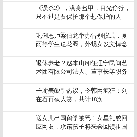
《误杀2》，满身盔甲，目光狰狞，
只不过是要保护那个想保护的人
巩俐恩师梁伯龙举办告别仪式，夏
雨等学生送花圈，外甥女发文悼念
退休养老？赵本山卸任辽宁民间艺
术团有限公司法人、董事长等职务
子瑜美貌引热议，令韩网疯狂；刘
在石再获大赏，共计18次！
送女儿出国留学被骂！女星礼貌回
应网友，承诺孩子将来会回馈祖国