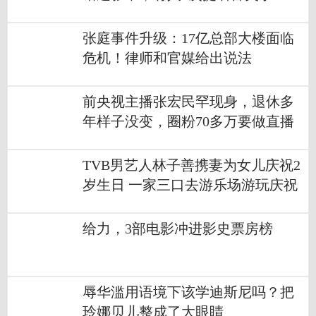
张庭事件升级：17亿总部大楼面临
危机！律师和官媒给出说法
前央视主播张宏民罕现身，退休多
年样子没变，圈粉70多万要做直播
TVB男艺人林子善携妻为女儿庆祝2
岁生日 一家三口去游乐场游玩庆祝
给力，3部电影冲进影史票房榜
辱华滥用语境下该学迪斯尼吗？把
玲娜贝儿整成了大眼睛