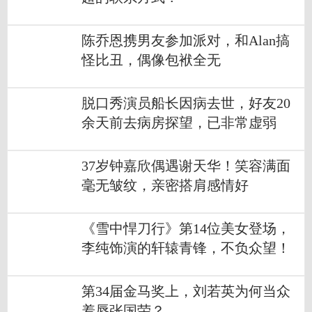
陈乔恩携男友参加派对，和Alan搞
怪比丑，偶像包袱全无
脱口秀演员船长因病去世，好友20
余天前去病房探望，已非常虚弱
37岁钟嘉欣偶遇谢天华！笑容满面
毫无皱纹，亲密搭肩感情好
《雪中悍刀行》第14位美女登场，
李纯饰演的轩辕青锋，不负众望！
第34届金马奖上，刘若英为何当众
羞辱张国荣？