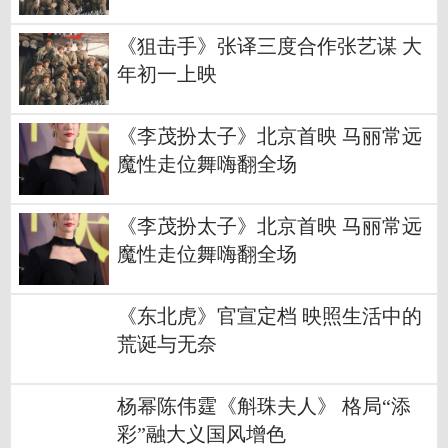
《狙击手》张译三度合作张艺谋 大
年初一上映
《李茂扮太子》北京首映 马丽常远
魔性走位舞嗨翻全场
《李茂扮太子》北京首映 马丽常远
魔性走位舞嗨翻全场
《东北虎》官宣定档 映照生活中的
荒诞与无奈
杨幂陈伟霆《斛珠夫人》 格局“添
彩”融大义国风增色