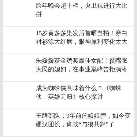
跨年晚会超十档，央卫视进行大比
拼
15岁黄多多染发后首晒自拍！穿白
衬衫涂大红唇，眼神犀利变化太大
朱媛媛获金鸡奖最佳女配！贫嘴张
大民的媳妇，在事业巅峰曾拒演潜
伏
成为蜘蛛侠意味着什么？《蜘蛛
侠：英雄无归》核心探讨
王牌部队：9年前的娘娘腔，如今变
硬汉团长，肖战“与狼共舞”了