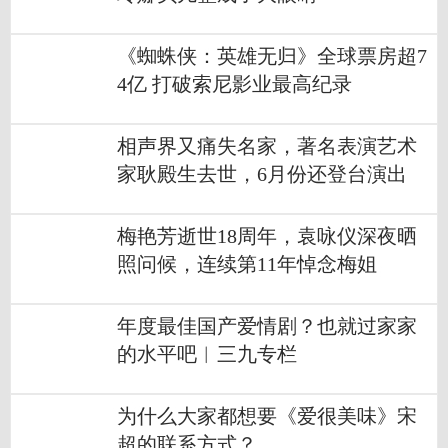
《蜘蛛侠：英雄无归》全球票房超7
4亿 打破索尼影业最高纪录
相声界又痛失名家，著名表演艺术
家耿殿生去世，6月份还登台演出
梅艳芳逝世18周年，袁咏仪深夜晒
照问候，连续第11年悼念梅姐
年度最佳国产爱情剧？也就过家家
的水平吧︱三九专栏
为什么大家都想要《爱很美味》宋
超的联系方式？