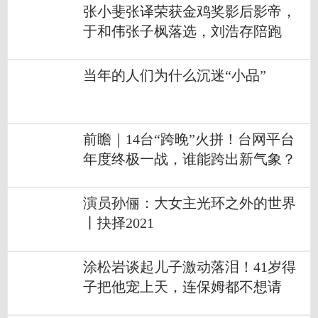
张小斐张译荣获金鸡奖影后影帝，
于和伟张子枫落选，刘浩存陪跑
当年的人们为什么沉迷“小品”
前瞻｜14台“跨晚”火拼！台网平台
年度终极一战，谁能跨出新气象？
演员孙俪：大女主光环之外的世界
丨抉择2021
涂松岩谈起儿子激动落泪！41岁得
子把他宠上天，连保姆都不想请