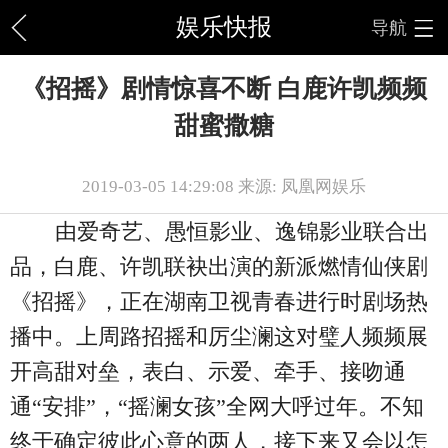
娱乐快报
导航
《招摇》剧情惊喜不断 白鹿许凯频频
甜蜜撒糖
2019-03-05 14:29:08 来源: 凤凰网娱乐
由爱奇艺、愚恒影业、逸锦影业联合出
品，白鹿、许凯联袂出演的新派燃情仙侠剧
《招摇》，正在湖南卫视青春进行时剧场热
播中。上周路招摇和厉尘澜这对璧人频频展
开高甜对垒，表白、示爱、牵手、接吻通
通“安排”，“摇澜女孩”全网大呼过年。不知
终于确定彼此心意的两人，接下来又会以怎