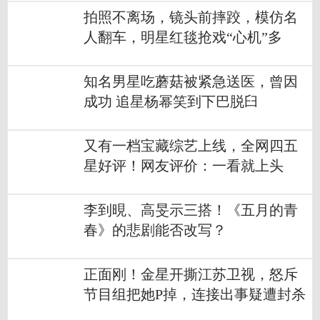
拍照不离场，镜头前摔跤，模仿名
人翻车，明星红毯抢戏“心机”多
知名男星吃蘑菇被紧急送医，曾因
成功 追星杨幂笑到下巴脱臼
又有一档宝藏综艺上线，全网四五
星好评！网友评价：一看就上头
李到晛、高旻示三搭！《五月的青
春》的悲剧能否改写？
正面刚！金星开撕江苏卫视，怒斥
节目组把她P掉，连接出事疑遭封杀