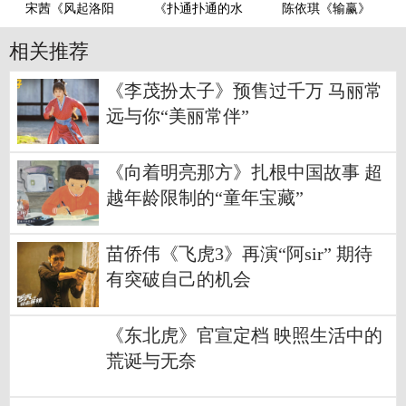
宋茜《风起洛阳
《扑通扑通的水
陈依琪《输赢》
相关推荐
《李茂扮太子》预售过千万 马丽常
远与你“美丽常伴”
《向着明亮那方》扎根中国故事 超
越年龄限制的“童年宝藏”
苗侨伟《飞虎3》再演“阿sir” 期待
有突破自己的机会
《东北虎》官宣定档 映照生活中的
荒诞与无奈