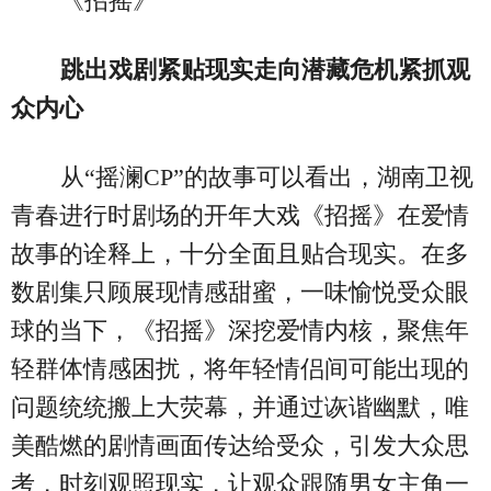
《招摇》
跳出戏剧紧贴现实走向潜藏危机紧抓观
众内心
从“摇澜CP”的故事可以看出，湖南卫视
青春进行时剧场的开年大戏《招摇》在爱情
故事的诠释上，十分全面且贴合现实。在多
数剧集只顾展现情感甜蜜，一味愉悦受众眼
球的当下，《招摇》深挖爱情内核，聚焦年
轻群体情感困扰，将年轻情侣间可能出现的
问题统统搬上大荧幕，并通过诙谐幽默，唯
美酷燃的剧情画面传达给受众，引发大众思
考，时刻观照现实，让观众跟随男女主角一